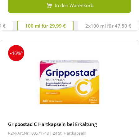
In den Warenkorb
9 €
100 ml für 29,99 €
2x100 ml für 47,50 €
4
-46%
Grippostad C Hartkapseln bei Erkältung
PZN/Art.Nr.: 00571748 |
24 St, Hartkapseln