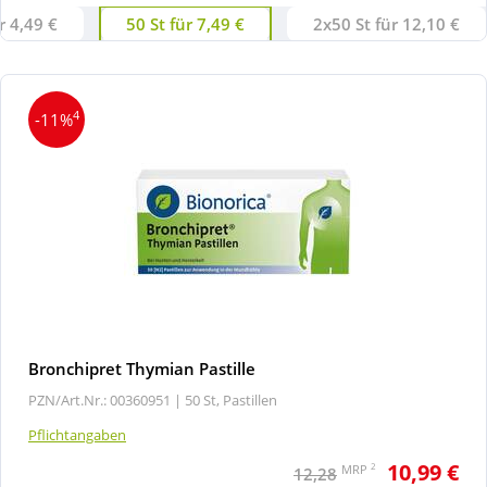
r 4,49 €
50 St für 7,49 €
2x50 St für 12,10 €
4
-11%
Bronchipret Thymian Pastille
PZN/Art.Nr.: 00360951 |
50 St, Pastillen
Pflichtangaben
10,99 €
2
MRP
12,28