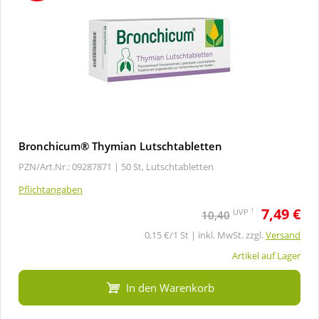
Bronchicum® Thymian Lutschtabletten
PZN/Art.Nr.: 09287871 |
50 St, Lutschtabletten
Pflichtangaben
7,49 €
1
UVP
10,40
0,15 €/1 St | inkl. MwSt. zzgl.
Versand
Artikel auf Lager
In den Warenkorb