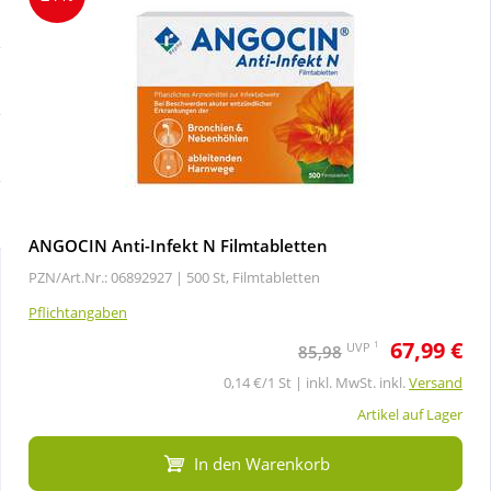
Sale
Körperpflege & Kosmetik
Schnäppchen
Liebe & Erotik
Sparsets
Mutter & Kind
Täglich gut versorgt
Nahrungsergänzung
ANGOCIN Anti-Infekt N Filmtabletten
PZN/Art.Nr.: 06892927 |
500 St, Filmtabletten
Natur & Homöopathie
Pflichtangaben
67,99 €
Sanitätshaus
1
UVP
85,98
0,14 €/1 St | inkl. MwSt. inkl.
Versand
Sport & Fitness
Artikel auf Lager
In den Warenkorb
Tierbedarf