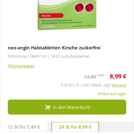
neo-angin Halstabletten Kirsche zuckerfrei
PZN/Art.Nr.: 08997145 |
24 St, Lutschtabletten
Pflichtangaben
8,99 €
2
MRP
12,80
0,37 €/1 St | inkl. MwSt. zzgl.
Versand
Artikel auf Lager
In den Warenkorb
12 St für 5,49 €
24 St für 8,99 €