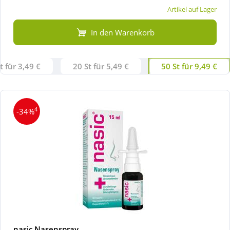
Artikel auf Lager
In den Warenkorb
t für 3,49 €
20 St für 5,49 €
50 St für 9,49 €
4
-34%
nasic Nasenspray