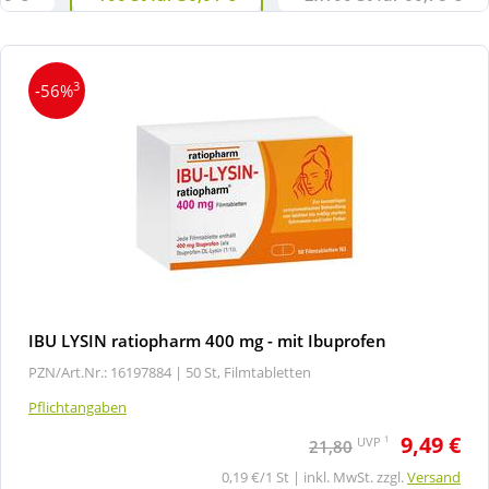
3
-56%
IBU LYSIN ratiopharm 400 mg - mit Ibuprofen
PZN/Art.Nr.: 16197884 |
50 St, Filmtabletten
Pflichtangaben
9,49 €
1
UVP
21,80
0,19 €/1 St | inkl. MwSt. zzgl.
Versand