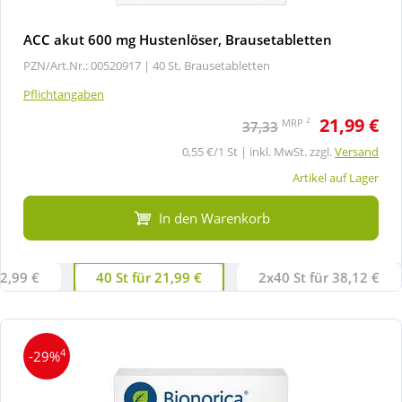
ACC akut 600 mg Hustenlöser, Brausetabletten
PZN/Art.Nr.: 00520917 |
40 St, Brausetabletten
Pflichtangaben
21,99 €
2
MRP
37,33
0,55 €/1 St | inkl. MwSt. zzgl.
Versand
Artikel auf Lager
In den Warenkorb
12,99 €
40 St für 21,99 €
2x40 St für 38,12 €
4
-29%