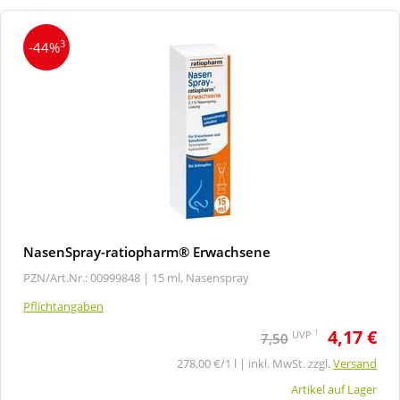
3
-44%
NasenSpray-ratiopharm® Erwachsene
PZN/Art.Nr.: 00999848 |
15 ml, Nasenspray
Pflichtangaben
4,17 €
1
UVP
7,50
278,00 €/1 l | inkl. MwSt. zzgl.
Versand
Artikel auf Lager