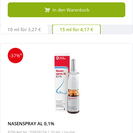
In den Warenkorb
10 ml für 3,27 €
15 ml für 4,17 €
4
-37%
NASENSPRAY AL 0,1%
PZN/Art.Nr.: 03929274 |
10 ml, Lösung