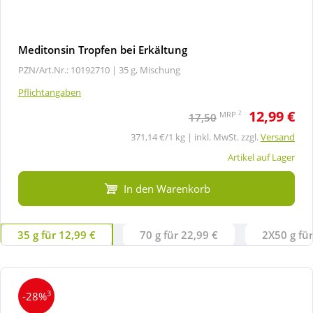
Meditonsin Tropfen bei Erkältung
PZN/Art.Nr.: 10192710 |
35 g, Mischung
Pflichtangaben
12,99 €
2
MRP
17,50
371,14 €/1 kg | inkl. MwSt. zzgl.
Versand
Artikel auf Lager
In den Warenkorb
35 g für 12,99 €
70 g für 22,99 €
2X50 g für
3
-28%