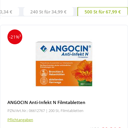
30,34 €
240 St für 34,99 €
500 St für 67,99 €
Wellness
3
-21%
ANGOCIN Anti-Infekt N Filmtabletten
PZN/Art.Nr.: 06612767 |
200 St, Filmtabletten
Pflichtangaben
1