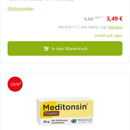
Pflichtangaben
3,49 €
2
MRP
5,50
349,00 €/1 l | inkl. MwSt. zzgl.
Versand
Artikel auf Lager
In den Warenkorb
4
-26%