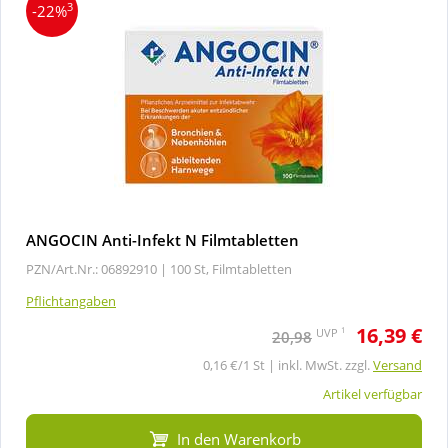
3
-22%
ANGOCIN Anti-Infekt N Filmtabletten
PZN/Art.Nr.: 06892910 |
100 St, Filmtabletten
Pflichtangaben
16,39 €
1
UVP
20,98
0,16 €/1 St | inkl. MwSt. zzgl.
Versand
Artikel verfügbar
In den Warenkorb