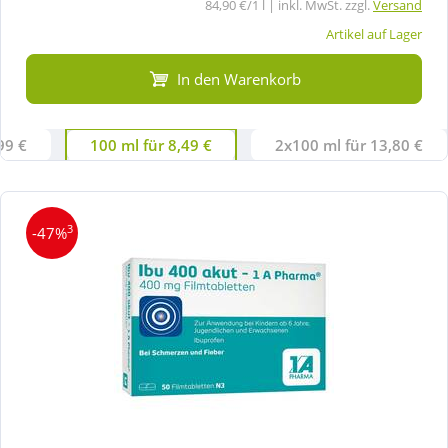
84,90 €/1 l | inkl. MwSt. zzgl.
Versand
Artikel auf Lager
In den Warenkorb
99 €
100 ml für 8,49 €
2x100 ml für 13,80 €
3
-47%