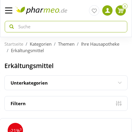
0
Startseite
Kategorien
Themen
Ihre Hausapotheke
zurück
zurück
Erkältungsmittel
ÜBERSICHT AKTIONEN
ÜBERSICHT KATEGORIEN
Erkältungsmittel
Aktuelle Coupons
Arzneimittel
Unterkategorien
Gratis dazu
Bio & Genuss
Filtern
Neuheiten
Diabetes
3
-21%