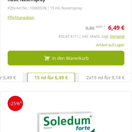
PZN/Art.Nr.: 10065578 |
15 ml, Nasenspray
Pflichtangaben
6,49 €
2
MRP
9,80
432,67 €/1 l | inkl. MwSt. zzgl.
Versand
Artikel auf Lager
In den Warenkorb
r 5,49 €
15 ml für 6,49 €
2x15 ml für 9,14 €
4
-25%