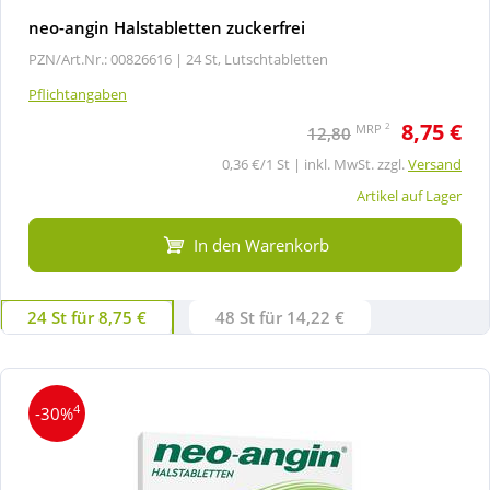
neo-angin Halstabletten zuckerfrei
PZN/Art.Nr.: 00826616 |
24 St, Lutschtabletten
Pflichtangaben
8,75 €
2
MRP
12,80
0,36 €/1 St | inkl. MwSt. zzgl.
Versand
Artikel auf Lager
In den Warenkorb
24 St für 8,75 €
48 St für 14,22 €
4
-30%