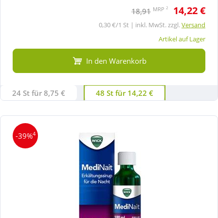
14,22 €
2
MRP
18,91
0,30 €/1 St | inkl. MwSt. zzgl.
Versand
Artikel auf Lager
In den Warenkorb
24 St für 8,75 €
48 St für 14,22 €
4
-39%