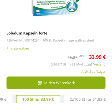
Soledum Kapseln forte
PZN/Art.Nr.: 00744284 |
100 St, Kapseln magensaftresistent
Pflichtangaben
33,99 €
2
MRP
45,27
0,34 €/1 St | inkl. MwSt. zzgl.
Versand
Artikel auf Lager
In den Warenkorb
99 €
100 St für 33,99 €
2x100 St für 61,02 €