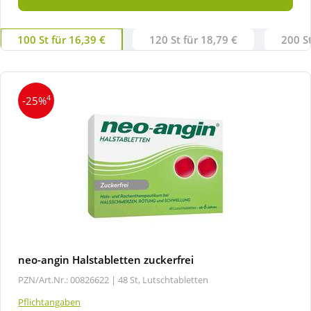
100 St für 16,39 €
120 St für 18,79 €
200 St
4
-25%
neo-angin Halstabletten zuckerfrei
PZN/Art.Nr.: 00826622 |
48 St, Lutschtabletten
Pflichtangaben