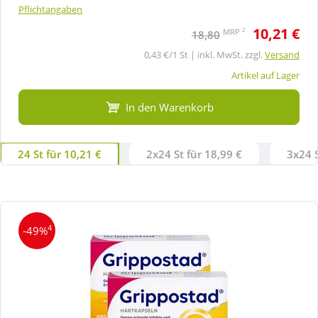
Pflichtangaben
10,21 €
2
MRP
18,80
0,43 €/1 St | inkl. MwSt. zzgl.
Versand
Artikel auf Lager
In den Warenkorb
24 St für 10,21 €
2x24 St für 18,99 €
3x24 S
4
-49%