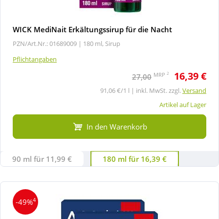
WICK MediNait Erkältungssirup für die Nacht
PZN/Art.Nr.: 01689009 |
180 ml, Sirup
Pflichtangaben
16,39 €
2
MRP
27,00
91,06 €/1 l | inkl. MwSt. zzgl.
Versand
Artikel auf Lager
In den Warenkorb
90 ml für 11,99 €
180 ml für 16,39 €
4
-49%