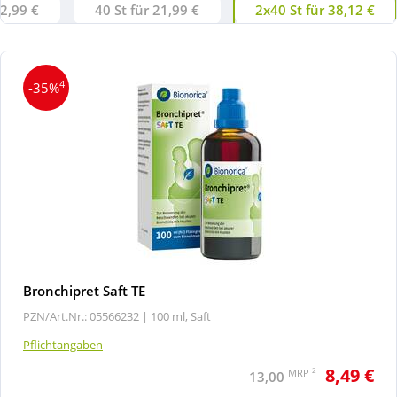
12,99 €
40 St für 21,99 €
2x40 St für 38,12 €
4
-35%
Bronchipret Saft TE
PZN/Art.Nr.: 05566232 |
100 ml, Saft
Pflichtangaben
8,49 €
2
MRP
13,00