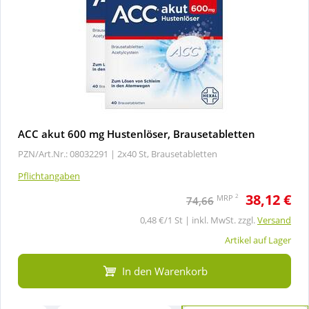
ACC akut 600 mg Hustenlöser, Brausetabletten
PZN/Art.Nr.: 08032291 |
2x40 St, Brausetabletten
Pflichtangaben
38,12 €
2
MRP
74,66
0,48 €/1 St | inkl. MwSt. zzgl.
Versand
Artikel auf Lager
In den Warenkorb