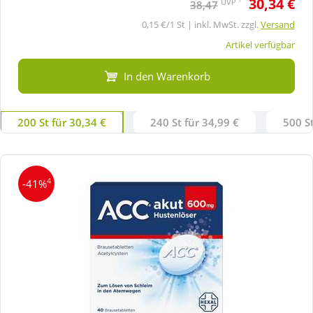
30,34 €
UVP
38,47
0,15 €/1 St | inkl. MwSt. zzgl.
Versand
Artikel verfügbar
In den Warenkorb
200 St für 30,34 €
240 St für 34,99 €
500 St
4
-41%