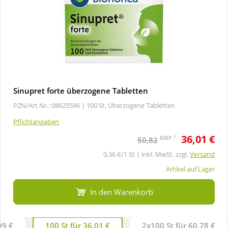
Sinupret forte überzogene Tabletten
PZN/Art.Nr.: 08625596 |
100 St, Überzogene Tabletten
Pflichtangaben
36,01 €
2
MRP
50,82
0,36 €/1 St | inkl. MwSt. zzgl.
Versand
Artikel auf Lager
In den Warenkorb
99 €
100 St für 36,01 €
2x100 St für 60,78 €