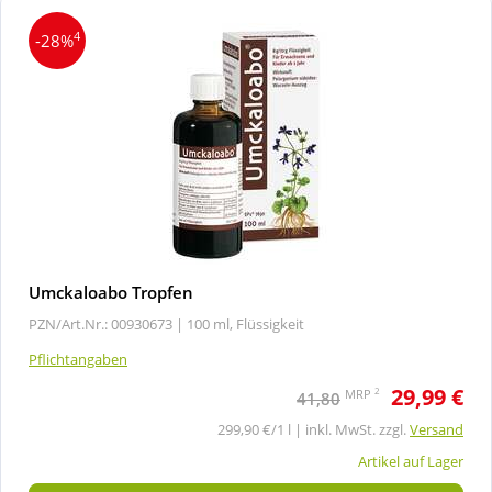
4
-28%
Umckaloabo Tropfen
PZN/Art.Nr.: 00930673 |
100 ml, Flüssigkeit
Pflichtangaben
29,99 €
2
MRP
41,80
299,90 €/1 l | inkl. MwSt. zzgl.
Versand
Artikel auf Lager