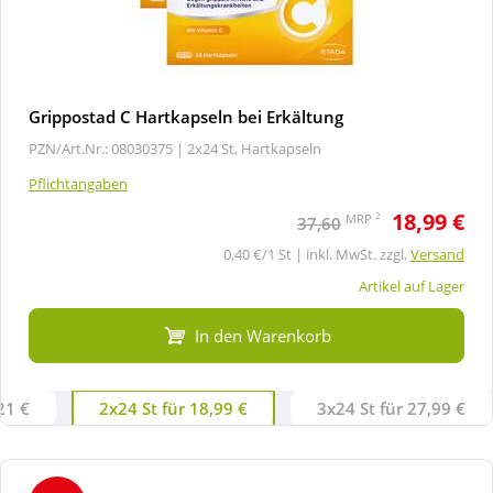
Grippostad C Hartkapseln bei Erkältung
PZN/Art.Nr.: 08030375 |
2x24 St, Hartkapseln
Pflichtangaben
18,99 €
2
MRP
37,60
0,40 €/1 St | inkl. MwSt. zzgl.
Versand
Artikel auf Lager
In den Warenkorb
21 €
2x24 St für 18,99 €
3x24 St für 27,99 €