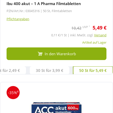
Ibu 400 akut – 1 A Pharma Filmtabletten
PZN/Art.Nr.: 03045316 |
50 St, Filmtabletten
Pflichtangaben
5,49 €
1
UVP
10,42
0,11 €/1 St | inkl. MwSt. zzgl.
Versand
Artikel auf Lager
In den Warenkorb
t für 2,49 €
30 St für 3,99 €
50 St für 5,49 €
4
-35%