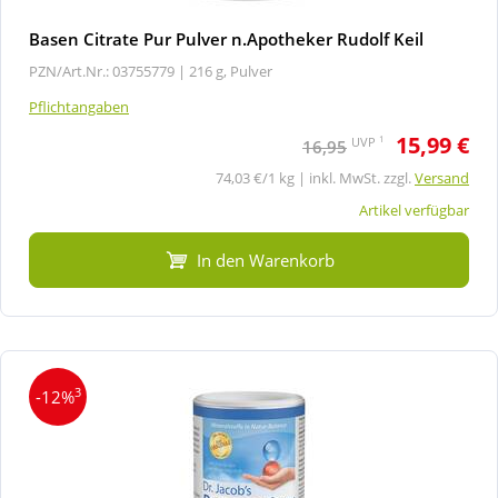
Basen Citrate Pur Pulver n.Apotheker Rudolf Keil
PZN/Art.Nr.: 03755779 |
216 g, Pulver
Pflichtangaben
15,99 €
1
UVP
16,95
74,03 €/1 kg | inkl. MwSt. zzgl.
Versand
Artikel verfügbar
In den Warenkorb
3
-12%