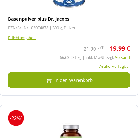
Basenpulver plus Dr. Jacobs
PZN/Art.Nr.: 03074878 |
300 g, Pulver
Pflichtangaben
19,99 €
1
UVP
21,90
66,63 €/1 kg | inkl. MwSt. zzgl.
Versand
Artikel verfügbar
In den Warenkorb
3
-22%