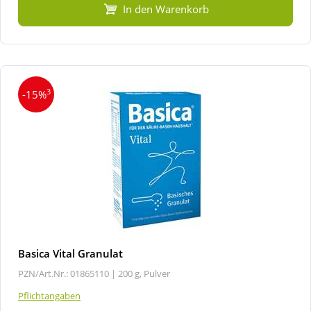
In den Warenkorb
3
-15%
Basica Vital Granulat
PZN/Art.Nr.: 01865110 |
200 g, Pulver
Pflichtangaben