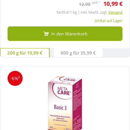
10,99 €
1
UVP
12,90
54,95 €/1 kg | inkl. MwSt. zzgl.
Versand
Artikel auf Lager
In den Warenkorb
200 g für 10,99 €
800 g für 35,99 €
3
-6%