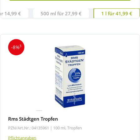
ür 14,99 €
500 ml für 27,99 €
1 l für 41,99 €
3
-8%
Rms Städtgen Tropfen
PZN/Art.Nr.: 04135961 |
100 ml, Tropfen
Pflichtangaben