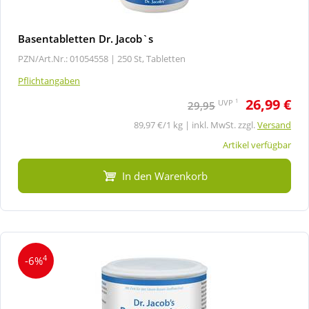
Basentabletten Dr. Jacob`s
PZN/Art.Nr.: 01054558 |
250 St, Tabletten
Pflichtangaben
26,99 €
1
UVP
29,95
89,97 €/1 kg | inkl. MwSt. zzgl.
Versand
Artikel verfügbar
In den Warenkorb
4
-6%