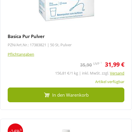
Basica Pur Pulver
PZN/Art.Nr.: 17383821 |
50 St, Pulver
Pflichtangaben
31,99 €
1
UVP
35,90
156,81 €/1 kg | inkl. MwSt. zzgl.
Versand
Artikel verfügbar
In den Warenkorb
3
-14%