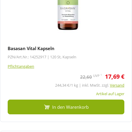
Basasan Vital Kapseln
PZN/Art.Nr.: 14252917 |
120 St, Kapseln
Pflichtangaben
17,69 €
1
UVP
22,60
244,34 €/1 kg | inkl. MwSt. zzgl.
Versand
Artikel auf Lager
In den Warenkorb