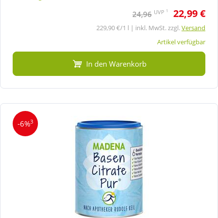
22,99 €
1
UVP
24,96
229,90 €/1 l | inkl. MwSt. zzgl.
Versand
Artikel verfügbar
In den Warenkorb
3
-6%