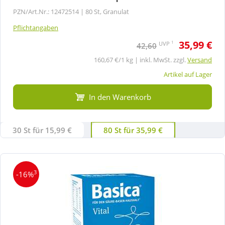
PZN/Art.Nr.: 12472514 |
80 St, Granulat
Pflichtangaben
35,99 €
1
UVP
42,60
160,67 €/1 kg | inkl. MwSt. zzgl.
Versand
Artikel auf Lager
In den Warenkorb
30 St für 15,99 €
80 St für 35,99 €
3
-16%