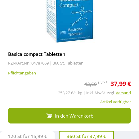
Sale
Körperpflege & Kosmetik
Schnäppchen
Liebe & Erotik
Sparsets
Mutter & Kind
Basica compact Tabletten
Täglich gut versorgt
Nahrungsergänzung
PZN/Art.Nr.: 04787669 |
360 St, Tabletten
Pflichtangaben
Natur & Homöopathie
37,99 €
1
UVP
42,60
253,27 €/1 kg | inkl. MwSt. zzgl.
Versand
Sanitätshaus
Artikel verfügbar
In den Warenkorb
Sport & Fitness
120 St für 15,99 €
360 St für 37,99 €
Tierbedarf