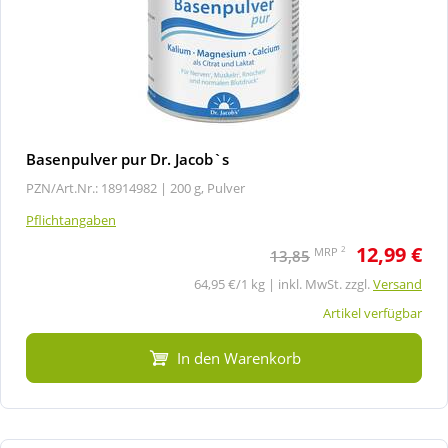
Basenpulver pur Dr. Jacob`s
PZN/Art.Nr.: 18914982 |
200 g, Pulver
Pflichtangaben
12,99 €
2
MRP
13,85
64,95 €/1 kg | inkl. MwSt. zzgl.
Versand
Artikel verfügbar
In den Warenkorb