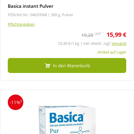
Basica instant Pulver
PZN/Art.Nr.: 04033568 |
300 g, Pulver
Pflichtangaben
15,99 €
1
UVP
19,20
53,30 €/1 kg | inkl. MwSt. zzgl.
Versand
Artikel auf Lager
In den Warenkorb
3
-11%