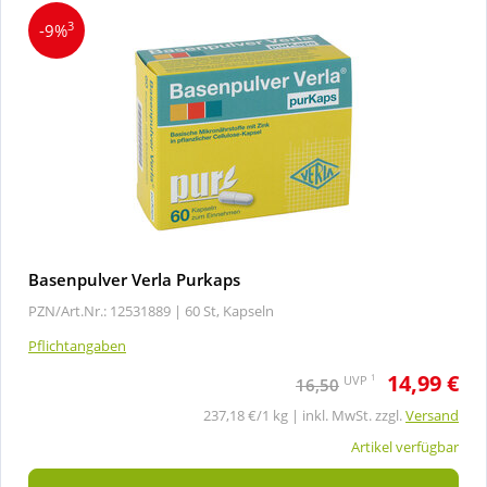
3
-9%
Basenpulver Verla Purkaps
PZN/Art.Nr.: 12531889 |
60 St, Kapseln
Pflichtangaben
14,99 €
1
UVP
16,50
237,18 €/1 kg | inkl. MwSt. zzgl.
Versand
Artikel verfügbar