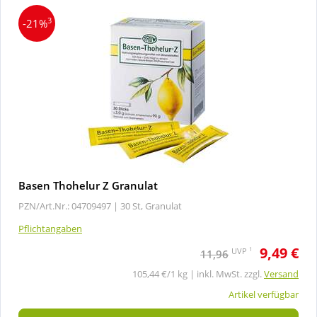
3
-21%
Basen Thohelur Z Granulat
PZN/Art.Nr.: 04709497 |
30 St, Granulat
Pflichtangaben
9,49 €
1
UVP
11,96
105,44 €/1 kg | inkl. MwSt. zzgl.
Versand
Artikel verfügbar