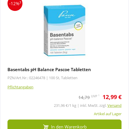
3
-12%
Basentabs pH Balance Pascoe Tabletten
PZN/Art.Nr.: 02246478 |
100 St, Tabletten
Pflichtangaben
12,99 €
1
UVP
14,79
231,96 €/1 kg | inkl. MwSt. zzgl.
Versand
Artikel auf Lager
In den Warenkorb