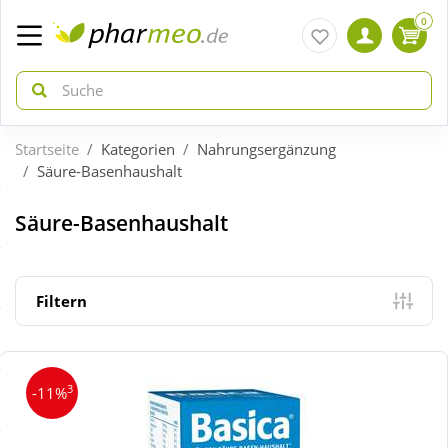
0
Startseite
Kategorien
Nahrungsergänzung
zurück
zurück
Säure-Basenhaushalt
ÜBERSICHT AKTIONEN
ÜBERSICHT KATEGORIEN
Säure-Basenhaushalt
Aktuelle Coupons
Arzneimittel
Filtern
Gratis dazu
Bio & Genuss
3
-11%
Neuheiten
Diabetes