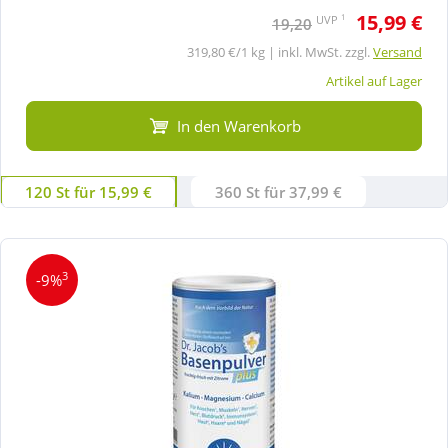
15,99 €
1
UVP
19,20
319,80 €/1 kg | inkl. MwSt. zzgl.
Versand
Artikel auf Lager
In den Warenkorb
120 St für 15,99 €
360 St für 37,99 €
3
-9%