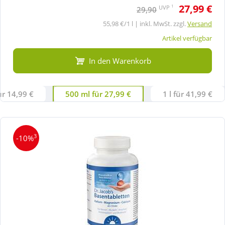
27,99 €
1
UVP
29,90
55,98 €/1 l | inkl. MwSt. zzgl.
Versand
Artikel verfügbar
In den Warenkorb
ür 14,99 €
500 ml für 27,99 €
1 l für 41,99 €
3
-10%