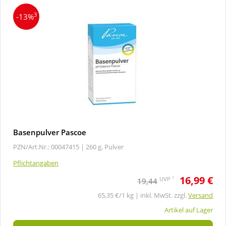
3
-13%
Basenpulver Pascoe
PZN/Art.Nr.: 00047415 |
260 g, Pulver
Pflichtangaben
16,99 €
1
UVP
19,44
65,35 €/1 kg | inkl. MwSt. zzgl.
Versand
Artikel auf Lager