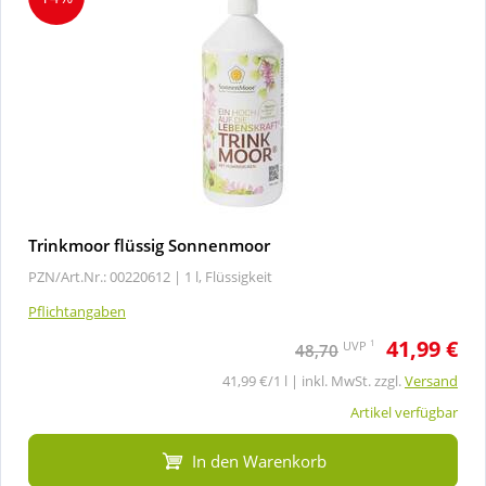
Trinkmoor flüssig Sonnenmoor
PZN/Art.Nr.: 00220612 |
1 l, Flüssigkeit
Pflichtangaben
41,99 €
1
UVP
48,70
41,99 €/1 l | inkl. MwSt. zzgl.
Versand
Artikel verfügbar
In den Warenkorb