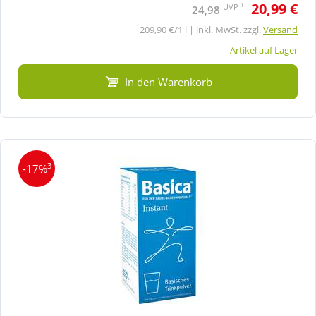
20,99 €
1
UVP
24,98
209,90 €/1 l | inkl. MwSt. zzgl.
Versand
Artikel auf Lager
In den Warenkorb
3
-17%