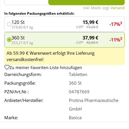
inkl. MwSt. zzgl.
Versand
In folgenden Packungsgrößen erhältlich:
Wellness
15,99 €
120 St
3
-17%
UVP¹
19,20 €
319,80 €/1 kg
37,99 €
360 St
3
-11%
UVP¹
42,60 €
253,27 €/1 kg
Ab 59.99 € Warenwert erfolgt Ihre Lieferung
versandkostenfrei!
Zu meiner Favoriten-Liste hinzufügen
Darreichungsform:
Tabletten
Packungsgröße:
360 St
PZN/Art.Nr.:
04787669
Anbieter/Hersteller:
Protina Pharmazeutische
GmbH
Marke:
Basica