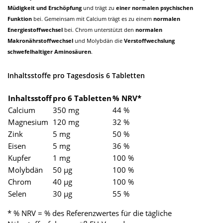
Müdigkeit und Erschöpfung
und trägt zu
einer normalen psychischen
Funktion
bei. Gemeinsam mit Calcium trägt es zu einem
normalen
Energiestoffwechsel
bei. Chrom unterstützt den
normalen
Makronährstoffwechsel
und Molybdän die
Verstoffwechslung
schwefelhaltiger Aminosäuren
.
Inhaltsstoffe pro Tagesdosis 6 Tabletten
Inhaltsstoff
pro 6 Tabletten
% NRV*
Calcium
350 mg
44 %
Magnesium
120 mg
32 %
Zink
5 mg
50 %
Eisen
5 mg
36 %
Kupfer
1 mg
100 %
Molybdän
50 µg
100 %
Chrom
40 µg
100 %
Selen
30 µg
55 %
* % NRV = % des Referenzwertes für die tägliche