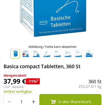
Sale
Körperpflege & Kosmetik
Schnäppchen
Liebe & Erotik
Sparsets
Mutter & Kind
Täglich gut versorgt
Nahrungsergänzung
Abbildung / Farbe kann abweichen
Natur & Homöopathie
Basica compact Tabletten, 360 St
Sanitätshaus
Mengenrabatt
37,99 €
3
360 St
-11%
Grundpreis:
253,27 €/1 kg
UVP¹
42,60 €
Sport & Fitness
Artikel verfügbar
In den Warenkorb
Tierbedarf