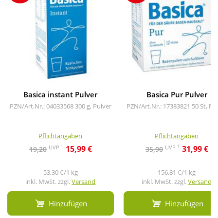
Basica instant Pulver
Basica Pur Pulver
PZN/Art.Nr.: 04033568
300 g, Pulver
PZN/Art.Nr.: 17383821
50 St, Pu
Pflichtangaben
Pflichtangaben
1
1
UVP
UVP
15,99 €
31,99 €
19,20
35,90
53,30 €/1 kg
156,81 €/1 kg
inkl. MwSt. zzgl.
Versand
inkl. MwSt. zzgl.
Versand
Hinzufügen
Hinzufügen