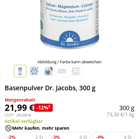
Sale
Körperpflege & Kosmetik
Schnäppchen
Liebe & Erotik
Sparsets
Mutter & Kind
Täglich gut versorgt
Nahrungsergänzung
Abbildung / Farbe kann abweichen
Natur & Homöopathie
Basenpulver Dr. Jacobs, 300 g
Sanitätshaus
Mengenrabatt
21,99 €
3
300 g
-12%
Grundpreis:
73,30 €/1 kg
UVP¹
25,00 €
Sport & Fitness
Artikel verfügbar
Mehr kaufen, mehr sparen
Tierbedarf
-2%
2 St
-3%
3 St
-4%
4 St