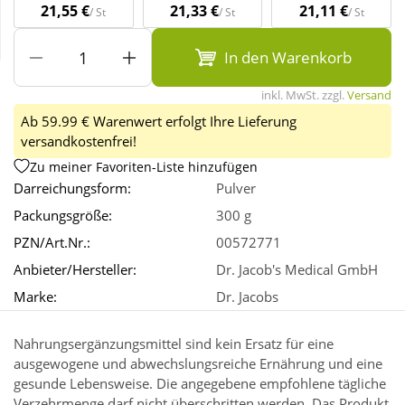
21,55 €
21,33 €
21,11 €
/ St
/ St
/ St
Wellness
In den Warenkorb
inkl. MwSt. zzgl.
Versand
Ab 59.99 € Warenwert erfolgt Ihre Lieferung
versandkostenfrei!
Zu meiner Favoriten-Liste hinzufügen
Darreichungsform:
Pulver
Packungsgröße:
300 g
PZN/Art.Nr.:
00572771
Anbieter/Hersteller:
Dr. Jacob's Medical GmbH
Marke:
Dr. Jacobs
Nahrungsergänzungsmittel sind kein Ersatz für eine
ausgewogene und abwechslungsreiche Ernährung und eine
gesunde Lebensweise. Die angegebene empfohlene tägliche
Verzehrmenge darf nicht überschritten werden. Das Produkt