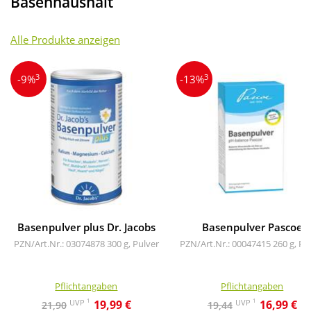
Basenhaushalt
Alle Produkte anzeigen
3
3
-9%
-13%
Basenpulver plus Dr. Jacobs
Basenpulver Pascoe
PZN/Art.Nr.: 03074878
300 g, Pulver
PZN/Art.Nr.: 00047415
260 g, Pu
Pflichtangaben
Pflichtangaben
1
1
UVP
UVP
19,99 €
16,99 €
21,90
19,44