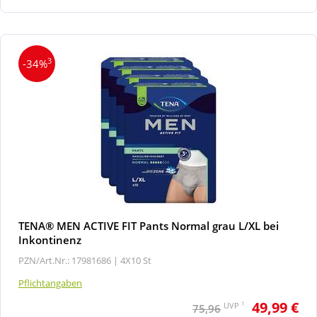
3
-34%
TENA® MEN ACTIVE FIT Pants Normal grau L/XL bei
Inkontinenz
PZN/Art.Nr.: 17981686 |
4X10 St
Pflichtangaben
49,99 €
1
UVP
75,96