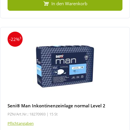
In den Warenkorb
3
-22%
Seni® Man Inkontinenzeinlage normal Level 2
PZN/Art.Nr.: 18270993 |
15 St
Pflichtangaben