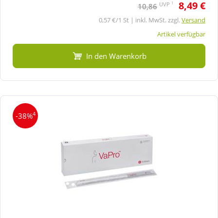
8,49 €
1
UVP
10,86
0,57 €/1 St | inkl. MwSt. zzgl.
Versand
Artikel verfügbar
In den Warenkorb
4
-38%