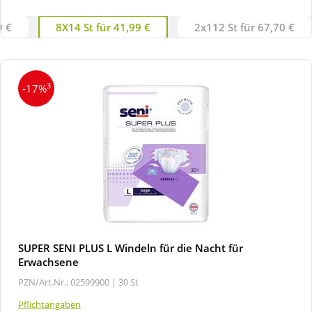
9 €
8X14 St für 41,99 €
2x112 St für 67,70 €
3
-17%
SUPER SENI PLUS L Windeln für die Nacht für
Erwachsene
PZN/Art.Nr.: 02599900 |
30 St
Pflichtangaben