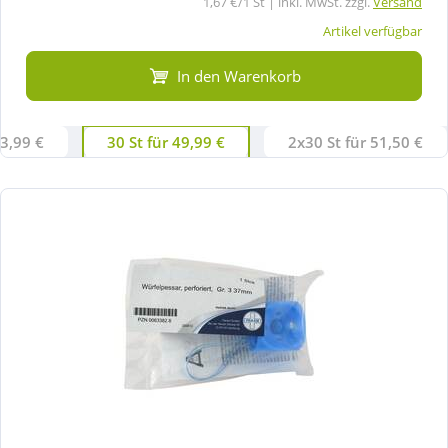
1,67 €/1 St | inkl. MwSt. zzgl.
Versand
Artikel verfügbar
In den Warenkorb
13,99 €
30 St für 49,99 €
2x30 St für 51,50 €