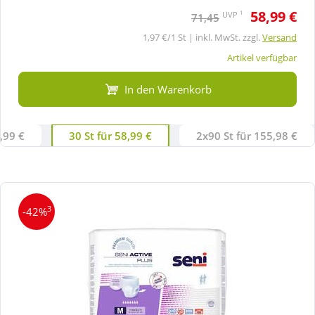
58,99 €
1
UVP
71,45
1,97 €/1 St | inkl. MwSt. zzgl.
Versand
Artikel verfügbar
In den Warenkorb
6,99 €
30 St für 58,99 €
2x90 St für 155,98 €
3
-42%