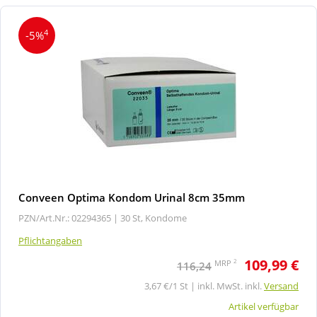
4
-5%
Conveen Optima Kondom Urinal 8cm 35mm
PZN/Art.Nr.: 02294365 |
30 St, Kondome
Pflichtangaben
109,99 €
2
MRP
116,24
3,67 €/1 St | inkl. MwSt. inkl.
Versand
Artikel verfügbar