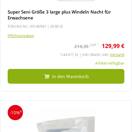
Super Seni Größe 3 large plus Windeln Nacht für
Erwachsene
PZN/Art.Nr.: 03140581 |
3X30 St
Pflichtangaben
129,99 €
1
UVP
214,35
1,44 €/1 St | inkl. MwSt. inkl.
Versand
Artikel verfügbar
In den Warenkorb
4
-10%