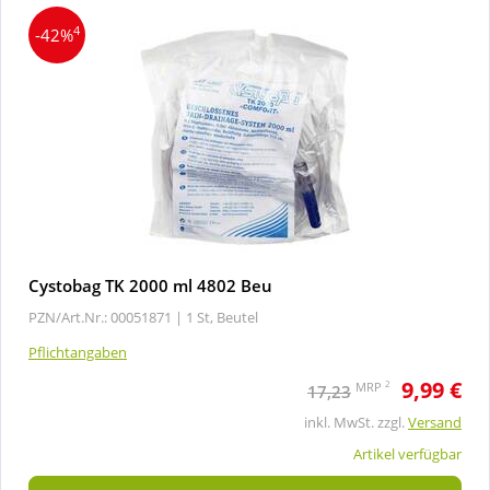
4
-42%
Cystobag TK 2000 ml 4802 Beu
PZN/Art.Nr.: 00051871 |
1 St, Beutel
Pflichtangaben
9,99 €
2
MRP
17,23
inkl. MwSt. zzgl.
Versand
Artikel verfügbar