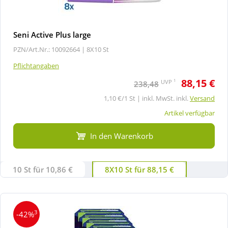
Seni Active Plus large
PZN/Art.Nr.: 10092664 |
8X10 St
Pflichtangaben
88,15 €
1
UVP
238,48
1,10 €/1 St | inkl. MwSt. inkl.
Versand
Artikel verfügbar
In den Warenkorb
10 St für 10,86 €
8X10 St für 88,15 €
3
-42%