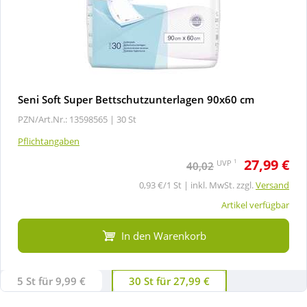
Seni Soft Super Bettschutzunterlagen 90x60 cm
PZN/Art.Nr.: 13598565 |
30 St
Pflichtangaben
27,99 €
1
UVP
40,02
0,93 €/1 St | inkl. MwSt. zzgl.
Versand
Artikel verfügbar
In den Warenkorb
5 St für 9,99 €
30 St für 27,99 €