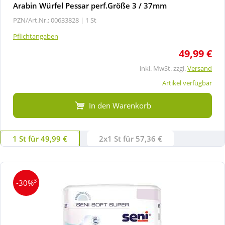
Arabin Würfel Pessar perf.Größe 3 / 37mm
PZN/Art.Nr.: 00633828 |
1 St
Pflichtangaben
49,99 €
inkl. MwSt. zzgl.
Versand
Artikel verfügbar
In den Warenkorb
1 St für 49,99 €
2x1 St für 57,36 €
3
-30%