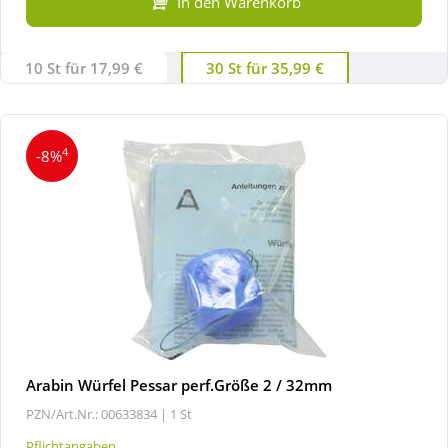
In den Warenkorb
10 St für 17,99 €
30 St für 35,99 €
4
-8%
Arabin Würfel Pessar perf.Größe 2 / 32mm
PZN/Art.Nr.: 00633834 |
1 St
Pflichtangaben