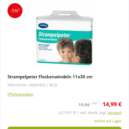
3
-5%
Strampelpeter Flockenwindeln 11x30 cm
PZN/Art.Nr.: 00367433 |
56 St
Pflichtangaben
14,99 €
1
UVP
15,86
0,27 €/1 St | inkl. MwSt. zzgl.
Versand
Artikel auf Lager