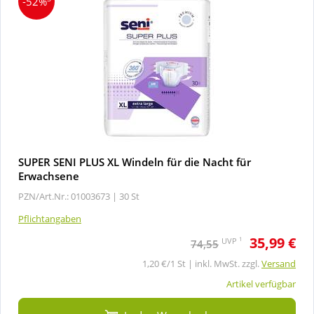
-52%
SUPER SENI PLUS XL Windeln für die Nacht für
Erwachsene
PZN/Art.Nr.: 01003673 |
30 St
Pflichtangaben
35,99 €
1
UVP
74,55
1,20 €/1 St | inkl. MwSt. zzgl.
Versand
Artikel verfügbar