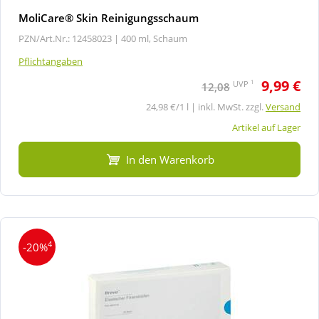
MoliCare® Skin Reinigungsschaum
PZN/Art.Nr.: 12458023 |
400 ml, Schaum
Pflichtangaben
9,99 €
1
UVP
12,08
24,98 €/1 l | inkl. MwSt. zzgl.
Versand
Artikel auf Lager
In den Warenkorb
4
-20%