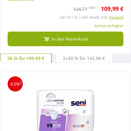
109,99 €
2
MRP
124,77
3,67 €/1 St | inkl. MwSt. inkl.
Versand
Artikel verfügbar
In den Warenkorb
30 St für 109,99 €
2x30 St für 142,96 €
3
-63%