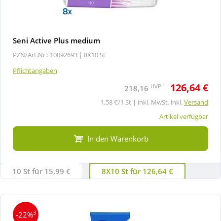
Seni Active Plus medium
PZN/Art.Nr.: 10092693 |
8X10 St
Pflichtangaben
126,64 €
1
UVP
218,16
1,58 €/1 St | inkl. MwSt. inkl.
Versand
Artikel verfügbar
In den Warenkorb
10 St für 15,99 €
8X10 St für 126,64 €
3
-22%