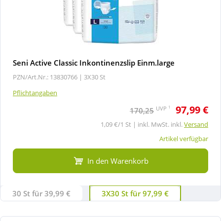
Seni Active Classic Inkontinenzslip Einm.large
PZN/Art.Nr.: 13830766 |
3X30 St
Pflichtangaben
97,99 €
1
UVP
170,25
1,09 €/1 St | inkl. MwSt. inkl.
Versand
Artikel verfügbar
In den Warenkorb
30 St für 39,99 €
3X30 St für 97,99 €