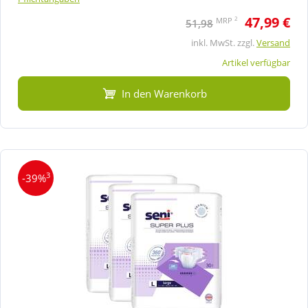
47,99 €
2
MRP
51,98
inkl. MwSt. zzgl.
Versand
Artikel verfügbar
In den Warenkorb
3
-39%