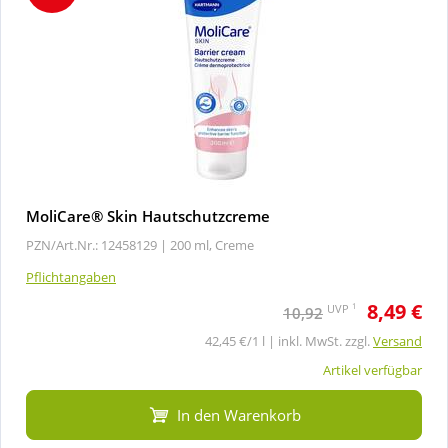
MoliCare® Skin Hautschutzcreme
PZN/Art.Nr.: 12458129 |
200 ml, Creme
Pflichtangaben
8,49 €
1
UVP
10,92
42,45 €/1 l | inkl. MwSt. zzgl.
Versand
Artikel verfügbar
In den Warenkorb