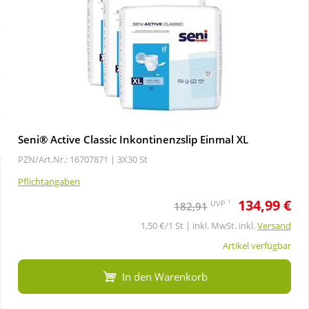
Sale
Körperpflege & Kosmetik
Schnäppchen
Liebe & Erotik
Sparsets
Mutter & Kind
Täglich gut versorgt
Nahrungsergänzung
Seni® Active Classic Inkontinenzslip Einmal XL
PZN/Art.Nr.: 16707871 |
3X30 St
Natur & Homöopathie
Pflichtangaben
134,99 €
1
UVP
182,91
Sanitätshaus
1,50 €/1 St | inkl. MwSt. inkl.
Versand
Artikel verfügbar
Sport & Fitness
In den Warenkorb
Tierbedarf