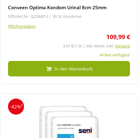
Conveen Optima Kondom Urinal 8cm 25mm
PZN/Art.Nr.: 02294313 |
30 St, Kondome
Pflichtangaben
109,99 €
3,67 €/1 St | inkl. MwSt. inkl.
Versand
Artikel verfügbar
In den Warenkorb
3
-42%