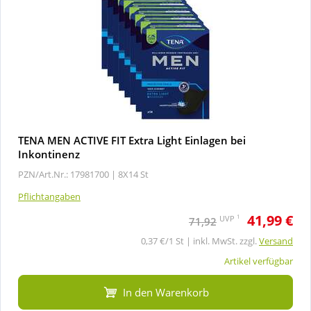
TENA MEN ACTIVE FIT Extra Light Einlagen bei
Inkontinenz
PZN/Art.Nr.: 17981700 |
8X14 St
Pflichtangaben
41,99 €
1
UVP
71,92
0,37 €/1 St | inkl. MwSt. zzgl.
Versand
Artikel verfügbar
In den Warenkorb