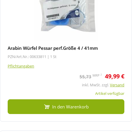
Arabin Würfel Pessar perf.Größe 4 / 41mm
PZN/Art.Nr.: 00633811 |
1 St
Pflichtangaben
49,99 €
2
MRP
55,73
inkl. MwSt. zzgl.
Versand
Artikel verfügbar
In den Warenkorb