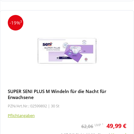
Wellness
3
-19%
SUPER SENI PLUS M Windeln für die Nacht für
Erwachsene
PZN/Art.Nr.: 02599892 |
30 St
Pflichtangaben
49,99 €
1
UVP
62,06