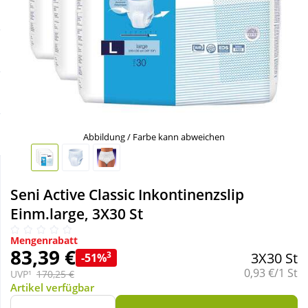
Sale
Körperpflege & Kosmetik
Schnäppchen
Liebe & Erotik
Sparsets
Mutter & Kind
Täglich gut versorgt
Nahrungsergänzung
Abbildung / Farbe kann abweichen
Natur & Homöopathie
Seni Active Classic Inkontinenzslip
Einm.large, 3X30 St
Sanitätshaus
Mengenrabatt
83,39 €
3
3X30 St
-51%
Sport & Fitness
Grundpreis:
0,93 €/1 St
UVP¹
170,25 €
Artikel verfügbar
Tierbedarf