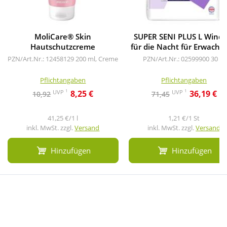
MoliCare® Skin
SUPER SENI PLUS L Winde
Hautschutzcreme
für die Nacht für Erwachs
PZN/Art.Nr.: 12458129
200 ml, Creme
PZN/Art.Nr.: 02599900
30 St
Pflichtangaben
Pflichtangaben
1
1
UVP
UVP
8,25 €
36,19 €
10,92
71,45
41,25 €/1 l
1,21 €/1 St
inkl. MwSt. zzgl.
Versand
inkl. MwSt. zzgl.
Versand
Hinzufügen
Hinzufügen