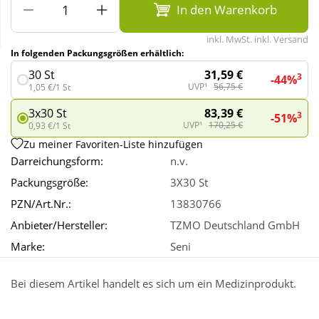
In den Warenkorb
Wellness
inkl. MwSt. inkl. Versand
In folgenden Packungsgrößen erhältlich:
31,59 €
30 St
3
-44%
UVP¹
56,75 €
1,05 €/1 St
83,39 €
3x30 St
3
-51%
UVP¹
170,25 €
0,93 €/1 St
Zu meiner Favoriten-Liste hinzufügen
Darreichungsform:
n.v.
Packungsgröße:
3X30 St
PZN/Art.Nr.:
13830766
Anbieter/Hersteller:
TZMO Deutschland GmbH
Marke:
Seni
Bei diesem Artikel handelt es sich um ein Medizinprodukt.