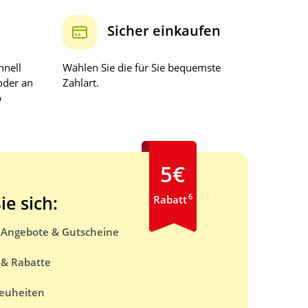
Sicher einkaufen
hnell
Wählen Sie die für Sie bequemste
oder an
Zahlart.
b
5€
6
ie sich:
Rabatt
e Angebote & Gutscheine
 & Rabatte
euheiten