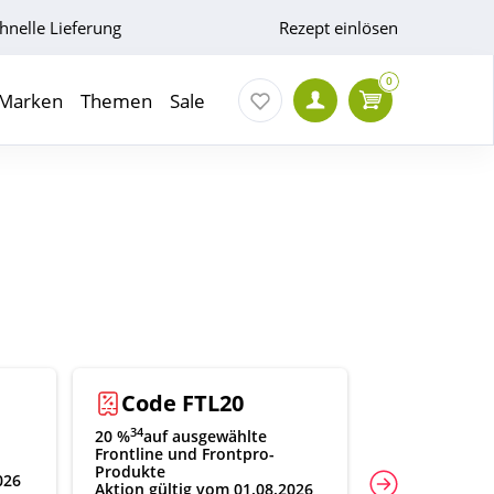
hnelle Lieferung
Rezept einlösen
0
Marken
Themen
Sale
Code FTL20
Code 
34
20 %
auf ausgewählte
21
20 %
auf aus
Frontline und Frontpro-
Fabre-Produk
Produkte
026
Aktion gültig
Aktion gültig vom 01.08.2026