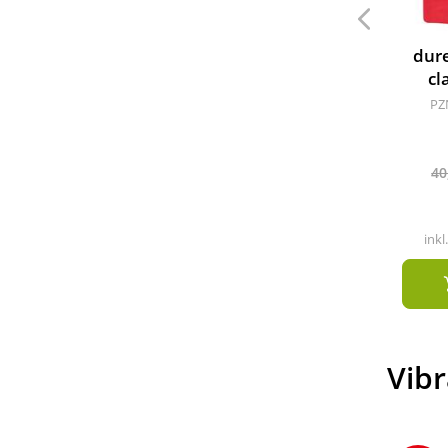
dur
cl
PZ
40
inkl
Vib