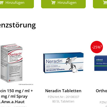
Hinzufügen
Hinzufügen
enzstörung
3
-25%
cin 150 mg / ml +
Neradin Tabletten
Ortho
 mg / ml Spray
PZN/Art.Nr.: 20108337
z.Anw.a.Haut
80 St, Tabletten
PZN/
9