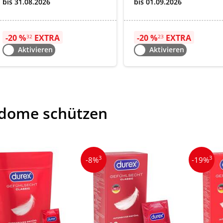
bis 31.08.2026
bis 01.09.2026
-20 %
EXTRA
-20 %
EXTRA
32
23
Aktivieren
Aktivieren
dome schützen
3
3
-8%
-19%