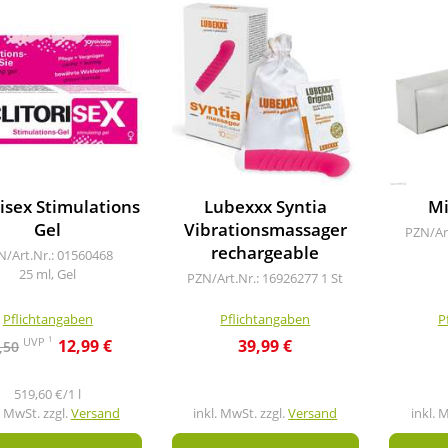
risex Stimulations
Lubexxx Syntia
Mi
Gel
Vibrationsmassager
PZN/Ar
rechargeable
N/Art.Nr.: 01560468
25 ml, Gel
PZN/Art.Nr.: 16926277
1 St
Pflichtangaben
Pflichtangaben
P
1
UVP
12,99 €
39,99 €
,50
519,60 €/1 l
. MwSt. zzgl.
Versand
inkl. MwSt. zzgl.
Versand
inkl. 