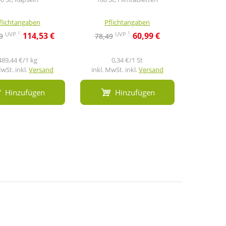
flichtangaben
Pflichtangaben
Pfl
1
1
UVP
UVP
114,53 €
60,99 €
9
78,49
307,41
489,44 €/1 kg
0,34 €/1 St
MwSt. inkl.
Versand
inkl. MwSt. inkl.
Versand
inkl. Mw
Hinzufügen
Hinzufügen