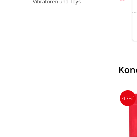
Vibratoren und Toys
Kon
3
-17%