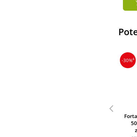
Hinzufügen
Hinzufügen
Pot
4
-30%
Forta
50