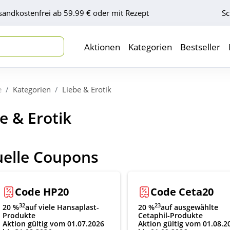
sandkostenfrei ab 59.99 € oder mit Rezept
Sc
Aktionen
Kategorien
Bestseller
e
Kategorien
Liebe & Erotik
e & Erotik
uelle Coupons
Code HP20
Code Ceta20
32
23
20 %
auf viele Hansaplast-
20 %
auf ausgewählte
Produkte
Cetaphil-Produkte
Aktion gültig vom 01.07.2026
Aktion gültig vom 01.08.2