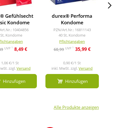
® Gefühlsecht
durex® Performa
Ritex I
ssic Kondome
Kondome
PZN/Art
20 
Art.Nr.: 10404856
PZN/Art.Nr.: 16811143
 St, Kondome
40 St, Kondome
flichtangaben
Pflichtangaben
Pfl
1
1
UVP
UVP
8,49 €
35,99 €
49
60,99
17,77
1,06 €/1 St
0,90 €/1 St
0
MwSt. zzgl.
Versand
inkl. MwSt. zzgl.
Versand
inkl. Mw
Hinzufügen
Hinzufügen
Alle Produkte anzeigen