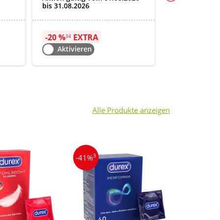
bis 09.08.2026
bis 31.08.2026
-20 %
EXTRA
-20 %
EXT
34
21
Aktivieren
Aktiviere
Alle Produkte anzeigen
3
4
-41%
-27%