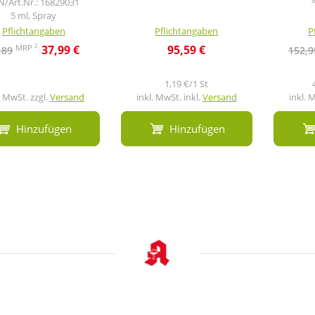
N/Art.Nr.: 16829031
5 ml, Spray
Pflichtangaben
Pflichtangaben
P
2
MRP
37,99 €
95,59 €
,89
152,9
1,19 €/1 St
. MwSt. zzgl.
Versand
inkl. MwSt. inkl.
Versand
inkl. 
Hinzufügen
Hinzufügen