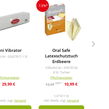
4
-13%
ni Vibrator
Oral Safe
Latexschutztuch
t.Nr.: 02427872
1 St
Erdbeere
PZN/Art.Nr.: 07610724
8 St, Tücher
flichtangaben
Pflichtangaben
2
MRP
29,99 €
10,99 €
12,69
1,37 €/1 St
MwSt. zzgl.
Versand
inkl. MwSt. zzgl.
Versand