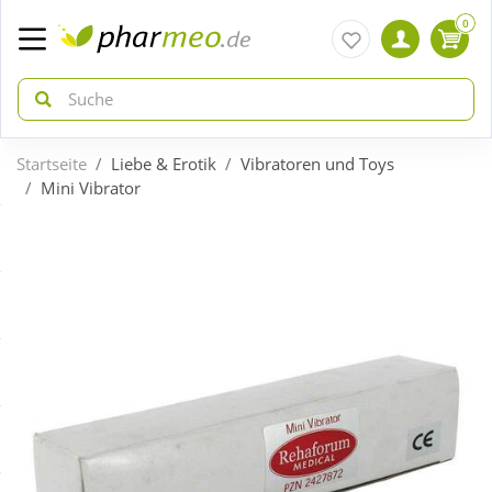
0
Startseite
Liebe & Erotik
Vibratoren und Toys
zurück
zurück
Mini Vibrator
ÜBERSICHT AKTIONEN
ÜBERSICHT KATEGORIEN
Aktuelle Coupons
Arzneimittel
Gratis dazu
Bio & Genuss
Neuheiten
Diabetes