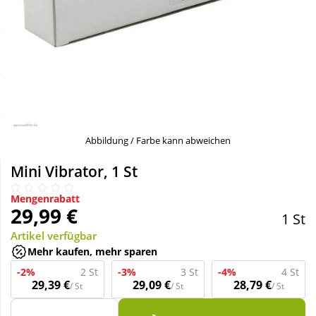
Sale
Körperpflege & Kosmetik
Schnäppchen
Liebe & Erotik
Sparsets
Mutter & Kind
Täglich gut versorgt
Nahrungsergänzung
Abbildung / Farbe kann abweichen
Mini Vibrator, 1 St
Natur & Homöopathie
Mengenrabatt
29,99 €
1 St
Sanitätshaus
Artikel verfügbar
Mehr kaufen, mehr sparen
Sport & Fitness
-2%
2 St
-3%
3 St
-4%
4 St
29,39 €
29,09 €
28,79 €
/ St
/ St
/ St
Tierbedarf