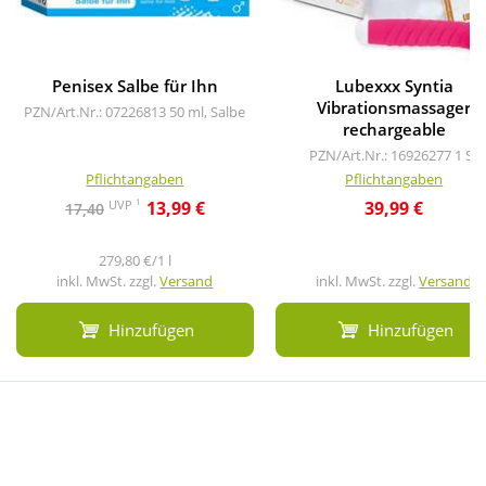
Penisex Salbe für Ihn
Lubexxx Syntia
Vibrationsmassager
PZN/Art.Nr.: 07226813
50 ml, Salbe
rechargeable
PZN/Art.Nr.: 16926277
1 St
Pflichtangaben
Pflichtangaben
1
UVP
13,99 €
39,99 €
17,40
279,80 €/1 l
inkl. MwSt. zzgl.
Versand
inkl. MwSt. zzgl.
Versand
Hinzufügen
Hinzufügen