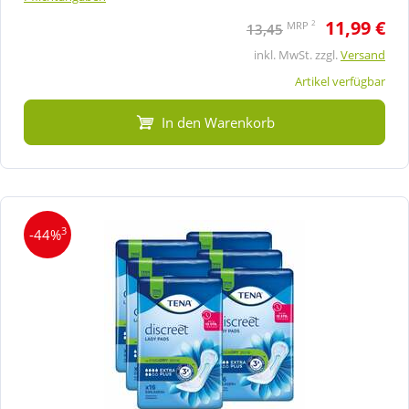
11,99 €
2
MRP
13,45
inkl. MwSt. zzgl.
Versand
Artikel verfügbar
In den Warenkorb
3
-44%