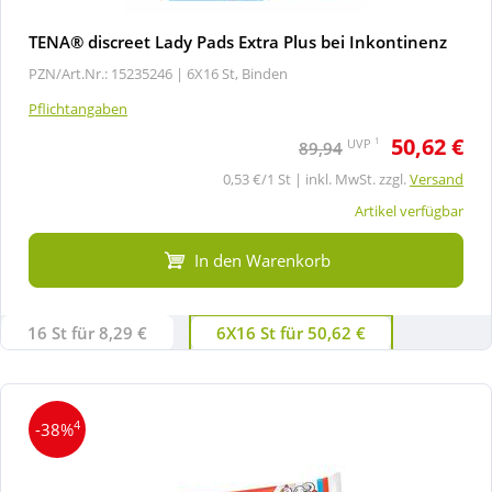
TENA® discreet Lady Pads Extra Plus bei Inkontinenz
PZN/Art.Nr.: 15235246 |
6X16 St, Binden
Pflichtangaben
50,62 €
1
UVP
89,94
0,53 €/1 St | inkl. MwSt. zzgl.
Versand
Artikel verfügbar
In den Warenkorb
16 St für 8,29 €
6X16 St für 50,62 €
4
-38%