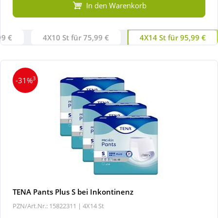
In den Warenkorb
99 €
4X10 St für 75,99 €
4X14 St für 95,99 €
3
-31%
TENA Pants Plus S bei Inkontinenz
PZN/Art.Nr.: 15822311 |
4X14 St