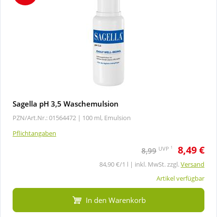
Sagella pH 3,5 Waschemulsion
PZN/Art.Nr.: 01564472 |
100 ml, Emulsion
Pflichtangaben
8,49 €
1
UVP
8,99
84,90 €/1 l | inkl. MwSt. zzgl.
Versand
Artikel verfügbar
In den Warenkorb