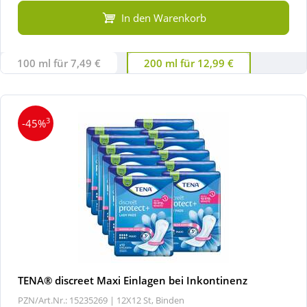
In den Warenkorb
100 ml für 7,49 €
200 ml für 12,99 €
3
-45%
TENA® discreet Maxi Einlagen bei Inkontinenz
PZN/Art.Nr.: 15235269 |
12X12 St, Binden