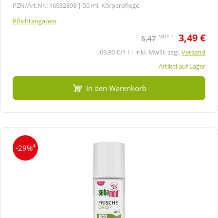
PZN/Art.Nr.: 16932898 |
50 ml, Körperpflege
Pflichtangaben
3,49 €
2
MRP
5,47
69,80 €/1 l | inkl. MwSt. zzgl.
Versand
Artikel auf Lager
In den Warenkorb
4
-29%