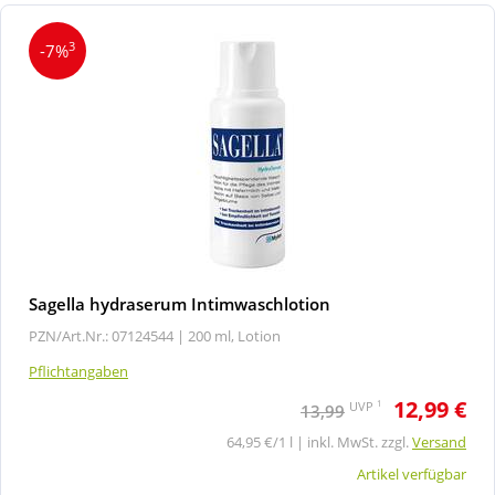
3
-7%
Sagella hydraserum Intimwaschlotion
PZN/Art.Nr.: 07124544 |
200 ml, Lotion
Pflichtangaben
12,99 €
1
UVP
13,99
64,95 €/1 l | inkl. MwSt. zzgl.
Versand
Artikel verfügbar