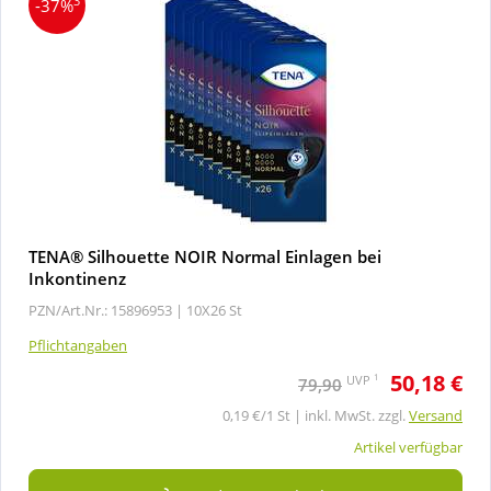
3
-37%
TENA® Silhouette NOIR Normal Einlagen bei
Inkontinenz
PZN/Art.Nr.: 15896953 |
10X26 St
Pflichtangaben
50,18 €
1
UVP
79,90
0,19 €/1 St | inkl. MwSt. zzgl.
Versand
Artikel verfügbar