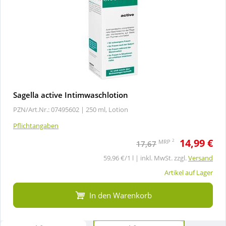
Sagella active Intimwaschlotion
PZN/Art.Nr.: 07495602 |
250 ml, Lotion
Pflichtangaben
14,99 €
2
MRP
17,67
59,96 €/1 l | inkl. MwSt. zzgl.
Versand
Artikel auf Lager
In den Warenkorb