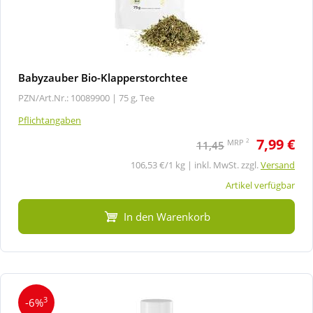
Babyzauber Bio-Klapperstorchtee
PZN/Art.Nr.: 10089900 |
75 g, Tee
Pflichtangaben
7,99 €
2
MRP
11,45
106,53 €/1 kg | inkl. MwSt. zzgl.
Versand
Artikel verfügbar
In den Warenkorb
3
-6%