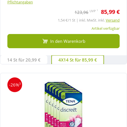
Pflichtangaben
85,99 €
1
UVP
123,96
1,54 €/1 St | inkl. MwSt. inkl.
Versand
Artikel verfügbar
In den Warenkorb
14 St für 20,99 €
4X14 St für 85,99 €
3
-26%