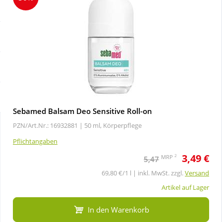
Sale
Körperpflege & Kosmetik
Schnäppchen
Liebe & Erotik
Sparsets
Mutter & Kind
Täglich gut versorgt
Nahrungsergänzung
Sebamed Balsam Deo Sensitive Roll-on
PZN/Art.Nr.: 16932881 |
50 ml, Körperpflege
Natur & Homöopathie
Pflichtangaben
3,49 €
Sanitätshaus
2
MRP
5,47
69,80 €/1 l | inkl. MwSt. zzgl.
Versand
Sport & Fitness
Artikel auf Lager
In den Warenkorb
Tierbedarf