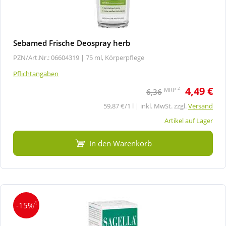
Sebamed Frische Deospray herb
PZN/Art.Nr.: 06604319 |
75 ml, Körperpflege
Pflichtangaben
4,49 €
2
MRP
6,36
59,87 €/1 l | inkl. MwSt. zzgl.
Versand
Artikel auf Lager
In den Warenkorb
4
-15%