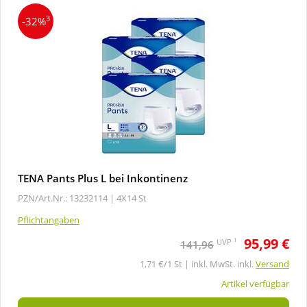
3
-32%
TENA Pants Plus L bei Inkontinenz
PZN/Art.Nr.: 13232114 |
4X14 St
Pflichtangaben
95,99 €
1
UVP
141,96
1,71 €/1 St | inkl. MwSt. inkl.
Versand
Artikel verfügbar