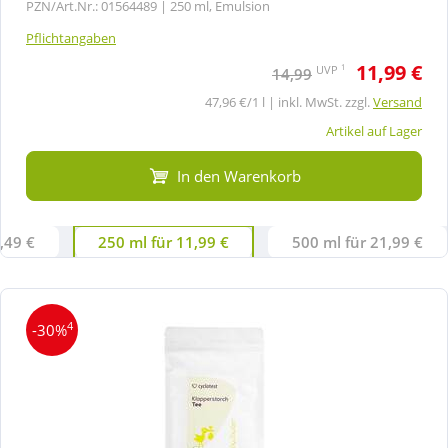
PZN/Art.Nr.: 01564489 |
250 ml, Emulsion
Pflichtangaben
11,99 €
1
UVP
14,99
47,96 €/1 l | inkl. MwSt. zzgl.
Versand
Artikel auf Lager
In den Warenkorb
,49 €
250 ml für 11,99 €
500 ml für 21,99 €
4
-30%