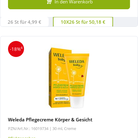
In den Warenkorb
26 St für 4,99 €
10X26 St für 50,18 €
4
-18%
Weleda Pflegecreme Körper & Gesicht
PZN/Art.Nr.: 16019734 |
30 ml, Creme