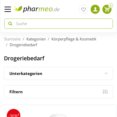
0
Startseite
Kategorien
Körperpflege & Kosmetik
zurück
zurück
Drogeriebedarf
ÜBERSICHT AKTIONEN
ÜBERSICHT KATEGORIEN
Drogeriebedarf
Aktuelle Coupons
Arzneimittel
Unterkategorien
Gratis dazu
Bio & Genuss
Filtern
Neuheiten
Diabetes
4
-36%