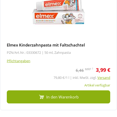
Elmex Kinderzahnpasta mit Faltschachtel
PZN/Art.Nr.: 03330672 |
50 ml, Zahnpasta
Pflichtangaben
3,99 €
2
MRP
6,46
79,80 €/1 l | inkl. MwSt. zzgl.
Versand
Artikel verfügbar
In den Warenkorb