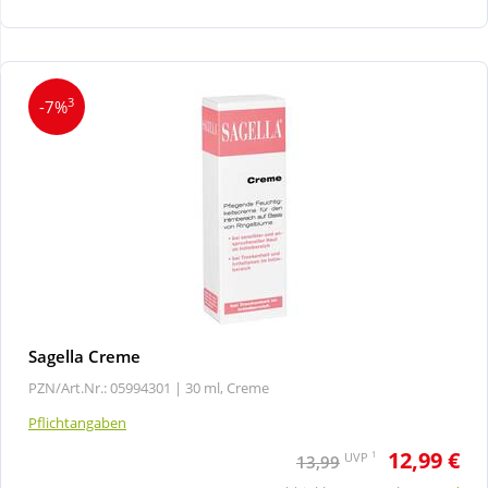
Wellness
3
-7%
Sagella Creme
PZN/Art.Nr.: 05994301 |
30 ml, Creme
Pflichtangaben
12,99 €
1
UVP
13,99