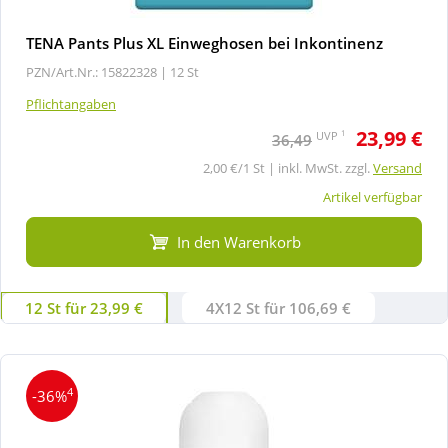
TENA Pants Plus XL Einweghosen bei Inkontinenz
PZN/Art.Nr.: 15822328 |
12 St
Pflichtangaben
23,99 €
1
UVP
36,49
2,00 €/1 St | inkl. MwSt. zzgl.
Versand
Artikel verfügbar
In den Warenkorb
12 St für 23,99 €
4X12 St für 106,69 €
4
-36%