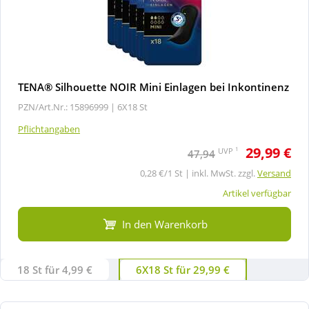
TENA® Silhouette NOIR Mini Einlagen bei Inkontinenz
PZN/Art.Nr.: 15896999 |
6X18 St
Pflichtangaben
29,99 €
1
UVP
47,94
0,28 €/1 St | inkl. MwSt. zzgl.
Versand
Artikel verfügbar
In den Warenkorb
18 St für 4,99 €
6X18 St für 29,99 €