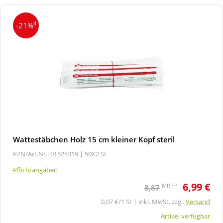
4
-21%
Wattestäbchen Holz 15 cm kleiner Kopf steril
PZN/Art.Nr.: 01525319 |
50X2 St
Pflichtangaben
6,99 €
2
MRP
8,87
0,07 €/1 St | inkl. MwSt. zzgl.
Versand
Artikel verfügbar