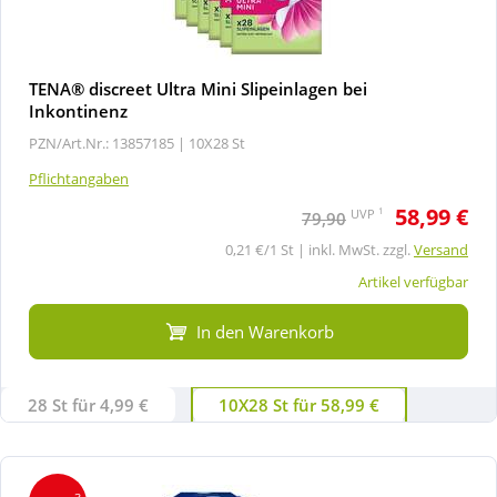
TENA® discreet Ultra Mini Slipeinlagen bei
Inkontinenz
PZN/Art.Nr.: 13857185 |
10X28 St
Pflichtangaben
58,99 €
1
UVP
79,90
0,21 €/1 St | inkl. MwSt. zzgl.
Versand
Artikel verfügbar
In den Warenkorb
28 St für 4,99 €
10X28 St für 58,99 €