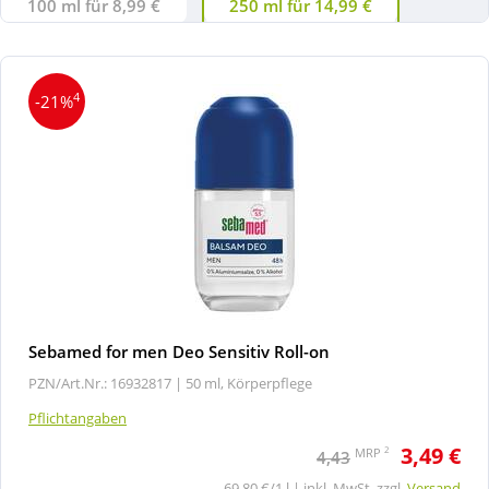
100 ml für 8,99 €
250 ml für 14,99 €
4
-21%
Sebamed for men Deo Sensitiv Roll-on
PZN/Art.Nr.: 16932817 |
50 ml, Körperpflege
Pflichtangaben
3,49 €
2
MRP
4,43
69,80 €/1 l | inkl. MwSt. zzgl.
Versand