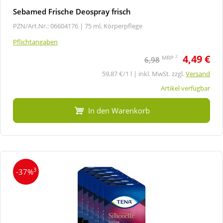
Sebamed Frische Deospray frisch
PZN/Art.Nr.: 06604176 |
75 ml, Körperpflege
Pflichtangaben
4,49 €
2
MRP
6,98
59,87 €/1 l | inkl. MwSt. zzgl.
Versand
Artikel verfügbar
In den Warenkorb
3
-37%