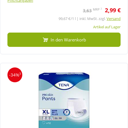
Pflichtangaben
2,99 €
2
MRP
3,63
99,67 €/1 l | inkl. MwSt. zzgl.
Versand
Artikel auf Lager
In den Warenkorb
3
-34%