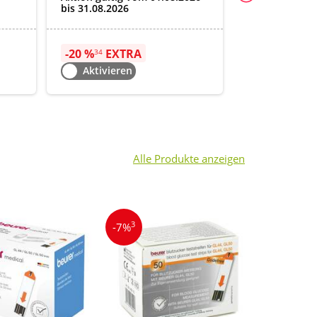
bis 09.08.2026
bis 31.08.2026
-20 %
EXTRA
-20 %
EXT
34
21
Aktivieren
Aktiviere
Alle Produkte anzeigen
3
3
-7%
-31%