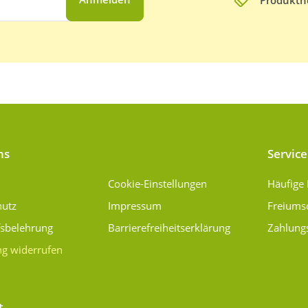
Produktn
ns
Service
Cookie-Einstellungen
Häufige
hutz
Impressum
Freiums
fsbelehrung
Barrierefreiheitserklärung
Zahlung
ng widerrufen
t