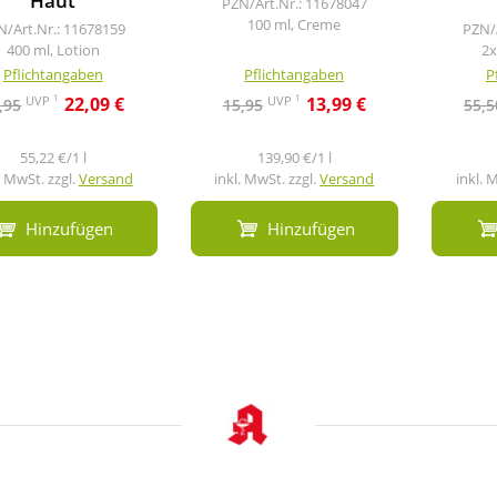
Haut
PZN/Art.Nr.: 11678047
100 ml, Creme
N/Art.Nr.: 11678159
PZN/
400 ml, Lotion
2x
Pflichtangaben
Pflichtangaben
P
1
1
UVP
UVP
22,09 €
13,99 €
,95
15,95
55,5
55,22 €/1 l
139,90 €/1 l
. MwSt. zzgl.
Versand
inkl. MwSt. zzgl.
Versand
inkl. 
Hinzufügen
Hinzufügen