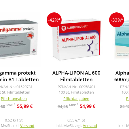
4
4
-42%
-33%
gamma protekt
ALPHA-LIPON AL 600
Alpha
min B1 Tabletten
Filmtabletten
600mg
N/Art.Nr.: 01529731
PZN/Art.Nr.: 00958401
PZN/
0 St, Filmtabletten
100 St, Filmtabletten
100 
Pflichtangaben
Pflichtangaben
P
2
2
MRP
MRP
55,99 €
54,99 €
,60
94,25
82,1
0,62 €/1 St
0,55 €/1 St
. MwSt. inkl.
Versand
inkl. MwSt. zzgl.
Versand
inkl. 