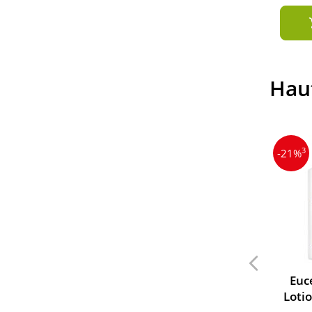
Hau
3
-21%
Euc
Loti