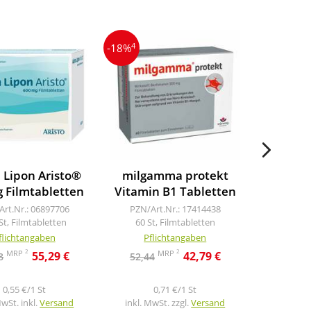
4
4
-18%
-13%
 Lipon Aristo®
milgamma protekt
Thiogam
 Filmtabletten
Vitamin B1 Tabletten
Pur Inje
Art.Nr.: 06897706
PZN/Art.Nr.: 17414438
PZN/Art
St, Filmtabletten
60 St, Filmtabletten
10X50 ml, 
flichtangaben
Pflichtangaben
Pfl
2
2
MRP
MRP
55,29 €
42,79 €
8
52,44
108,03
0,55 €/1 St
0,71 €/1 St
18
MwSt. inkl.
Versand
inkl. MwSt. zzgl.
Versand
inkl. Mw