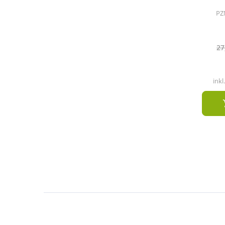
PZ
27
inkl