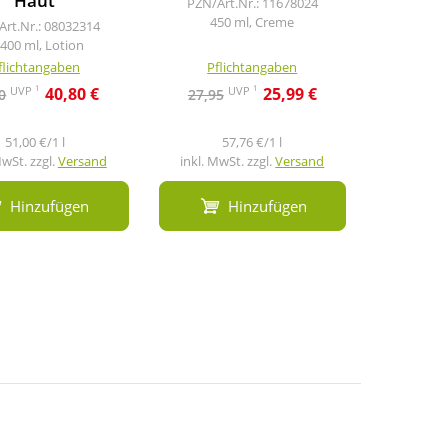
Haut
PZN/Art.Nr.: 11678024
PZN/Art
450 ml, Creme
400
Art.Nr.: 08032314
400 ml, Lotion
flichtangaben
Pflichtangaben
Pfl
1
1
UVP
UVP
40,80 €
25,99 €
0
27,95
27,95
51,00 €/1 l
57,76 €/1 l
6
MwSt. zzgl.
Versand
inkl. MwSt. zzgl.
Versand
inkl. Mw
Hinzufügen
Hinzufügen