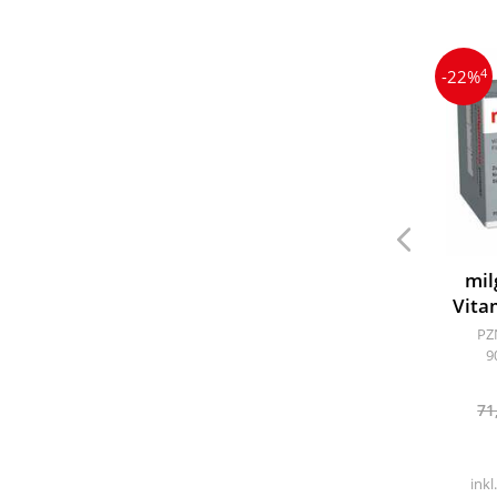
4
-22%
mil
Vita
PZ
9
71
inkl