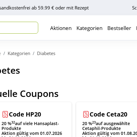
sandkostenfrei ab 59.99 € oder mit Rezept
Sc
Aktionen
Kategorien
Bestseller
e
Kategorien
Diabetes
betes
uelle Coupons
Code HP20
Code Ceta20
32
23
20 %
auf viele Hansaplast-
20 %
auf ausgewählte
Produkte
Cetaphil-Produkte
Aktion gültig vom 01.07.2026
Aktion gültig vom 01.08.2