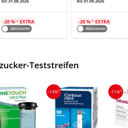
bis 31.08.2026
bis 01.09.2026
-20 %
EXTRA
-20 %
EXTRA
32
23
Aktivieren
Aktivieren
zucker-Teststreifen
3
3
-13%
-11%