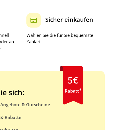
Sicher einkaufen
hnell
Wählen Sie die für Sie bequemste
oder an
Zahlart.
b
5€
6
ie sich:
Rabatt
e Angebote & Gutscheine
 & Rabatte