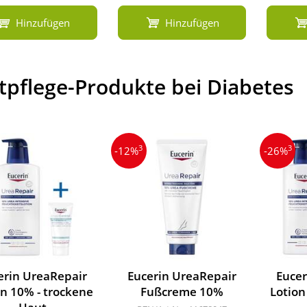
Hinzufügen
Hinzufügen
tpflege-Produkte bei Diabetes
3
3
-12%
-26%
erin UreaRepair
Eucerin UreaRepair
Eucer
on 10% - trockene
Fußcreme 10%
Lotion