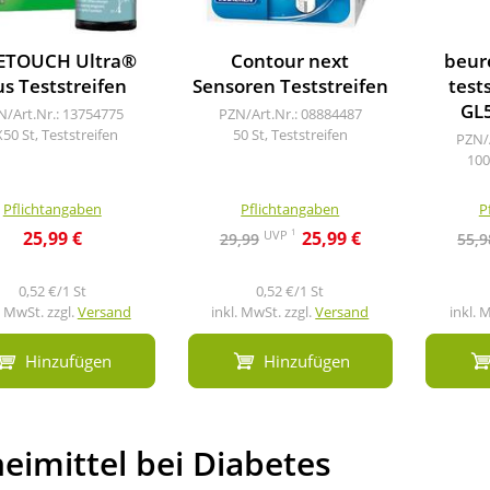
ETOUCH Ultra®
Contour next
beur
us Teststreifen
Sensoren Teststreifen
test
GL5
N/Art.Nr.: 13754775
PZN/Art.Nr.: 08884487
50 St, Teststreifen
50 St, Teststreifen
PZN/
100
Pflichtangaben
Pflichtangaben
P
1
UVP
25,99 €
25,99 €
29,99
55,9
0,52 €/1 St
0,52 €/1 St
. MwSt. zzgl.
Versand
inkl. MwSt. zzgl.
Versand
inkl. 
Hinzufügen
Hinzufügen
eimittel bei Diabetes