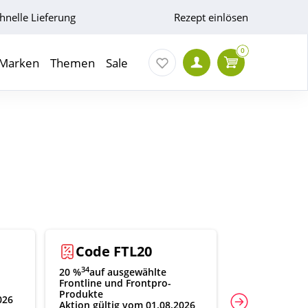
hnelle Lieferung
Rezept einlösen
0
Marken
Themen
Sale
Code FTL20
Code 
34
20 %
auf ausgewählte
21
20 %
auf aus
Frontline und Frontpro-
Fabre-Produk
Produkte
026
Aktion gültig
Aktion gültig vom 01.08.2026