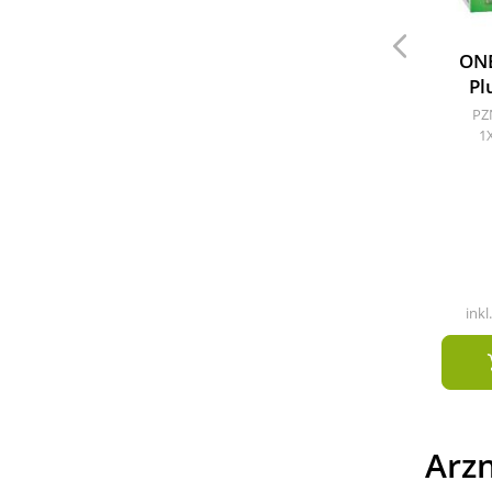
ON
Pl
PZ
1X
inkl
Arzn