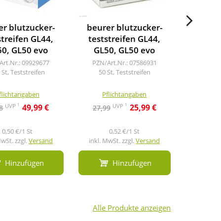
er blutzucker-
beurer blutzucker-
GlucoMe
streifen GL44,
teststreifen GL44,
Tes
0, GL50 evo
GL50, GL50 evo
PZN/Art
50 St
Art.Nr.: 09929677
PZN/Art.Nr.: 07586931
 St, Teststreifen
50 St, Teststreifen
flichtangaben
Pflichtangaben
Pfl
1
1
UVP
UVP
49,99 €
25,99 €
8
27,99
24,79
0,50 €/1 St
0,52 €/1 St
0
MwSt. zzgl.
Versand
inkl. MwSt. zzgl.
Versand
inkl. Mw
Hinzufügen
Hinzufügen
Alle Produkte anzeigen