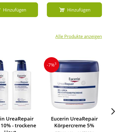
Hinzufügen
Hinzufügen
Alle Produkte anzeigen
3
3
-7%
-11%
in UreaRepair
Eucerin UreaRepair
Euceri
 10% - trockene
Körpercreme 5%
Lo