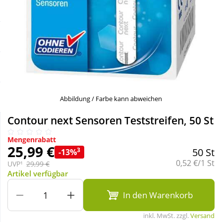
Sale
Körperpflege & Kosmetik
Schnäppchen
Liebe & Erotik
Sparsets
Mutter & Kind
Täglich gut versorgt
Nahrungsergänzung
Abbildung / Farbe kann abweichen
Contour next Sensoren Teststreifen, 50 St
Natur & Homöopathie
Mengenrabatt
25,99 €
3
50 St
-13%
Sanitätshaus
Grundpreis:
0,52 €/1 St
UVP¹
29,99 €
Artikel verfügbar
Sport & Fitness
In den Warenkorb
inkl. MwSt. zzgl.
Versand
Tierbedarf