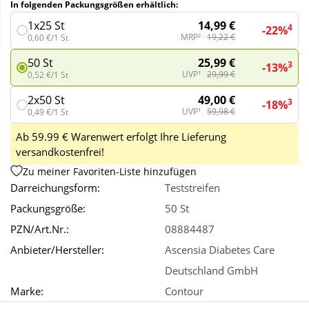
In folgenden Packungsgrößen erhältlich:
14,99 €
1x25 St
4
-22%
Wellness
MRP²
19,22 €
0,60 €/1 St
25,99 €
50 St
3
-13%
UVP¹
29,99 €
0,52 €/1 St
49,00 €
2x50 St
3
-18%
UVP¹
59,98 €
0,49 €/1 St
Ab 59.99 € Warenwert erfolgt Ihre Lieferung
versandkostenfrei!
Zu meiner Favoriten-Liste hinzufügen
Darreichungsform:
Teststreifen
Packungsgröße:
50 St
PZN/Art.Nr.:
08884487
Anbieter/Hersteller:
Ascensia Diabetes Care
Deutschland GmbH
Marke:
Contour