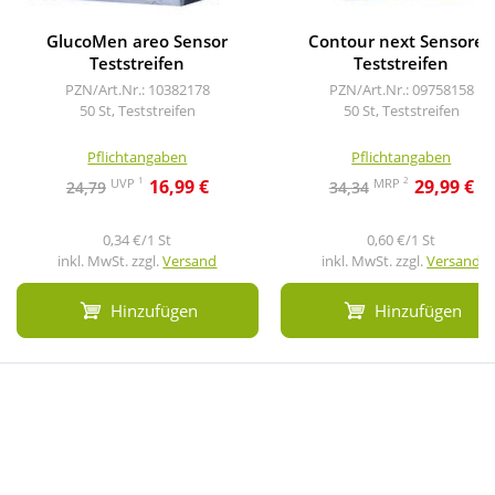
GlucoMen areo Sensor
Contour next Sensoren
Teststreifen
Teststreifen
PZN/Art.Nr.: 10382178
PZN/Art.Nr.: 09758158
50 St, Teststreifen
50 St, Teststreifen
Pflichtangaben
Pflichtangaben
1
2
UVP
MRP
16,99 €
29,99 €
24,79
34,34
0,34 €/1 St
0,60 €/1 St
inkl. MwSt. zzgl.
Versand
inkl. MwSt. zzgl.
Versand
Hinzufügen
Hinzufügen