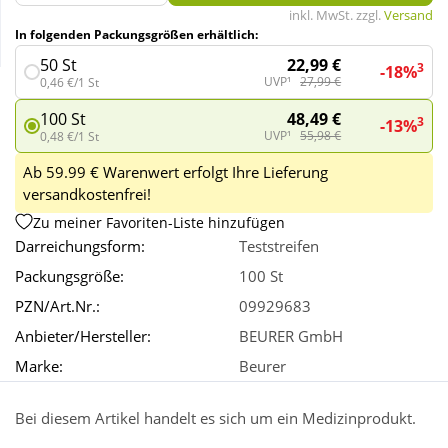
inkl. MwSt. zzgl.
Versand
In folgenden Packungsgrößen erhältlich:
Wellness
22,99 €
50 St
3
-18%
UVP¹
27,99 €
0,46 €/1 St
48,49 €
100 St
3
-13%
UVP¹
55,98 €
0,48 €/1 St
Ab 59.99 € Warenwert erfolgt Ihre Lieferung
versandkostenfrei!
Zu meiner Favoriten-Liste hinzufügen
Darreichungsform:
Teststreifen
Packungsgröße:
100 St
PZN/Art.Nr.:
09929683
Anbieter/Hersteller:
BEURER GmbH
Marke:
Beurer
Bei diesem Artikel handelt es sich um ein Medizinprodukt.