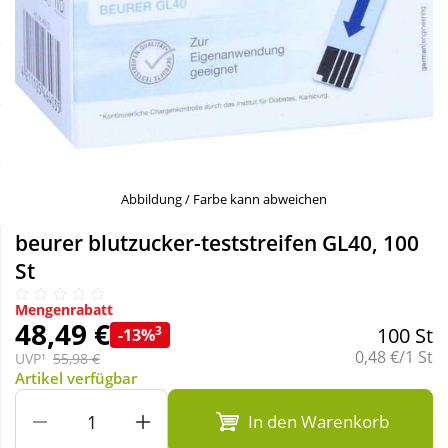
Sale
Körperpflege & Kosmetik
Schnäppchen
Liebe & Erotik
Sparsets
Mutter & Kind
Täglich gut versorgt
Nahrungsergänzung
Abbildung / Farbe kann abweichen
beurer blutzucker-teststreifen GL40, 100
Natur & Homöopathie
St
Mengenrabatt
Sanitätshaus
48,49 €
3
100 St
-13%
Grundpreis:
0,48 €/1 St
UVP¹
55,98 €
Artikel verfügbar
Sport & Fitness
In den Warenkorb
Tierbedarf