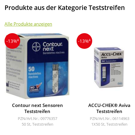
Produkte aus der Kategorie Teststreifen
Alle Produkte anzeigen
4
4
-13%
-13%
Contour next Sensoren
ACCU-CHEK® Aviva
Teststreifen
Teststreifen
PZN/Art.Nr.: 09776357
PZN/Art.Nr.: 06114963
50 St, Teststreifen
1X50 St, Teststreifen