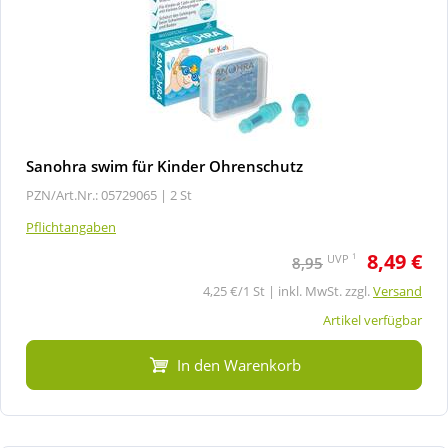
Sanohra swim für Kinder Ohrenschutz
PZN/Art.Nr.: 05729065 |
2 St
Pflichtangaben
8,49 €
1
UVP
8,95
4,25 €/1 St | inkl. MwSt. zzgl.
Versand
Artikel verfügbar
In den Warenkorb