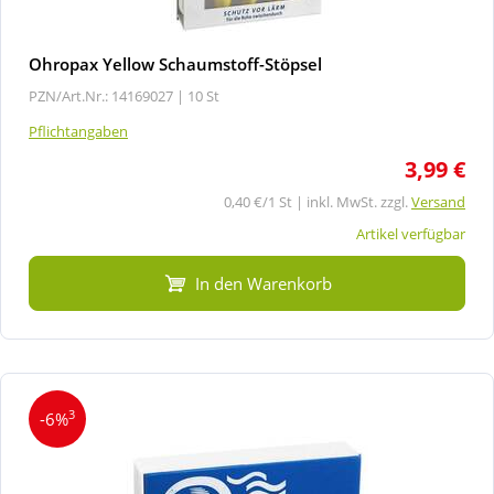
Ohropax Yellow Schaumstoff-Stöpsel
PZN/Art.Nr.: 14169027 |
10 St
Pflichtangaben
3,99 €
0,40 €/1 St | inkl. MwSt. zzgl.
Versand
Artikel verfügbar
In den Warenkorb
3
-6%