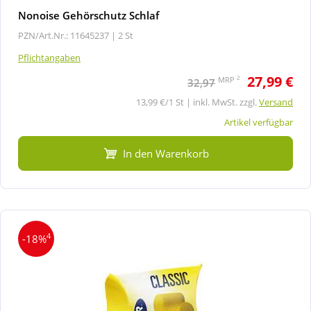
Nonoise Gehörschutz Schlaf
PZN/Art.Nr.: 11645237 |
2 St
Pflichtangaben
27,99 €
2
MRP
32,97
13,99 €/1 St | inkl. MwSt. zzgl.
Versand
Artikel verfügbar
In den Warenkorb
4
-18%