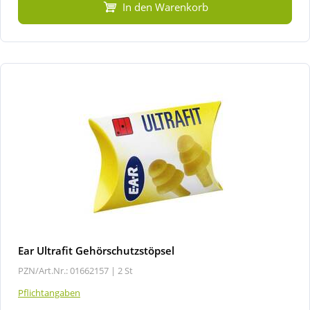
In den Warenkorb
Ear Ultrafit Gehörschutzstöpsel
PZN/Art.Nr.: 01662157 |
2 St
Pflichtangaben