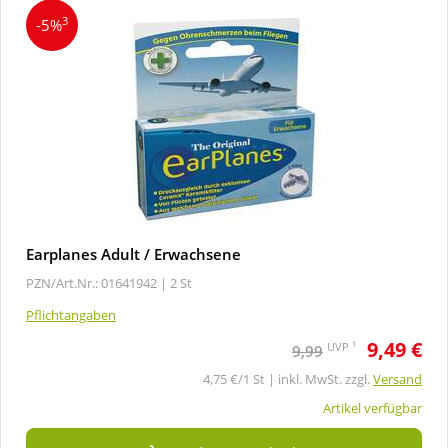
3
-5%
Earplanes Adult / Erwachsene
PZN/Art.Nr.: 01641942 |
2 St
Pflichtangaben
9,49 €
1
UVP
9,99
4,75 €/1 St | inkl. MwSt. zzgl.
Versand
Artikel verfügbar