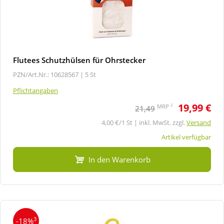
Flutees Schutzhülsen für Ohrstecker
PZN/Art.Nr.: 10628567 |
5 St
Pflichtangaben
19,99 €
2
MRP
21,49
4,00 €/1 St | inkl. MwSt. zzgl.
Versand
Artikel verfügbar
In den Warenkorb
3
-18%