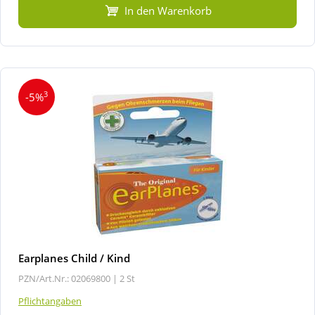
In den Warenkorb
3
-5%
Earplanes Child / Kind
PZN/Art.Nr.: 02069800 |
2 St
Pflichtangaben