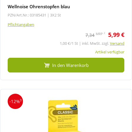
Wellnoise Ohrenstopfen blau
PZN/Art.Nr.: 03185431 |
3X2 St
Pflichtangaben
5,99 €
2
MRP
7,34
1,00 €/1 St | inkl. MwSt. zzgl.
Versand
Artikel verfügbar
In den Warenkorb
3
-12%