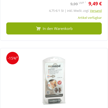
9,49 €
1
UVP
9,99
4,75 €/1 St | inkl. MwSt. zzgl.
Versand
Artikel verfügbar
In den Warenkorb
4
-15%