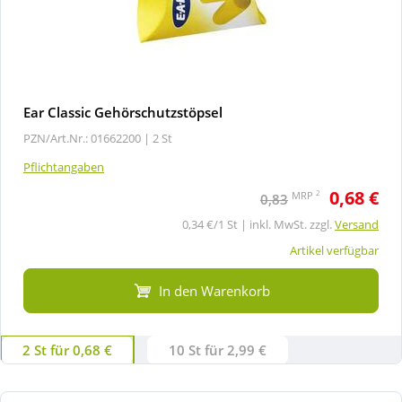
Ear Classic Gehörschutzstöpsel
PZN/Art.Nr.: 01662200 |
2 St
Pflichtangaben
0,68 €
2
MRP
0,83
0,34 €/1 St | inkl. MwSt. zzgl.
Versand
Artikel verfügbar
In den Warenkorb
2 St für 0,68 €
10 St für 2,99 €