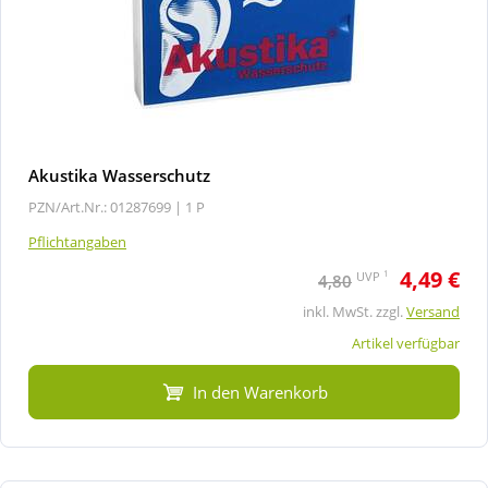
Akustika Wasserschutz
PZN/Art.Nr.: 01287699 |
1 P
Pflichtangaben
4,49 €
1
UVP
4,80
inkl. MwSt. zzgl.
Versand
Artikel verfügbar
In den Warenkorb