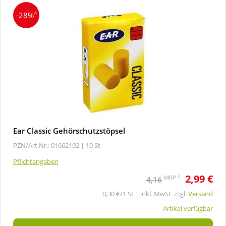
4
-28%
Ear Classic Gehörschutzstöpsel
PZN/Art.Nr.: 01662192 |
10 St
Pflichtangaben
2,99 €
2
MRP
4,16
0,30 €/1 St | inkl. MwSt. zzgl.
Versand
Artikel verfügbar