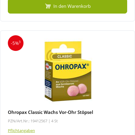
In den Warenkorb
3
-5%
Ohropax Classic Wachs Vor-Ohr Stöpsel
PZN/Art.Nr.: 19412567 |
4 St
Pflichtangaben