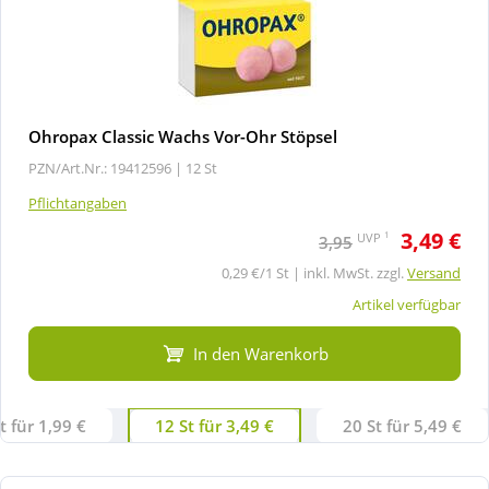
Ohropax Classic Wachs Vor-Ohr Stöpsel
PZN/Art.Nr.: 19412596 |
12 St
Pflichtangaben
3,49 €
1
UVP
3,95
0,29 €/1 St | inkl. MwSt. zzgl.
Versand
Artikel verfügbar
In den Warenkorb
t für 1,99 €
12 St für 3,49 €
20 St für 5,49 €