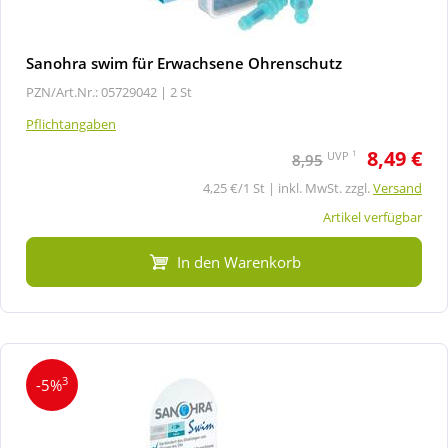
Sanohra swim für Erwachsene Ohrenschutz
PZN/Art.Nr.: 05729042 |
2 St
Pflichtangaben
8,49 €
1
UVP
8,95
4,25 €/1 St | inkl. MwSt. zzgl.
Versand
Artikel verfügbar
In den Warenkorb
3
-5%