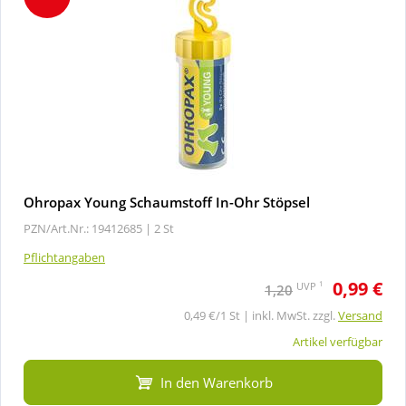
Ohropax Young Schaumstoff In-Ohr Stöpsel
PZN/Art.Nr.: 19412685 |
2 St
Pflichtangaben
0,99 €
1
UVP
1,20
0,49 €/1 St | inkl. MwSt. zzgl.
Versand
Artikel verfügbar
In den Warenkorb