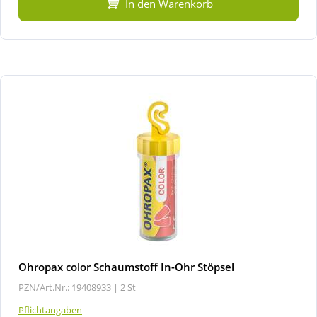
In den Warenkorb
Ohropax color Schaumstoff In-Ohr Stöpsel
PZN/Art.Nr.: 19408933 |
2 St
Pflichtangaben