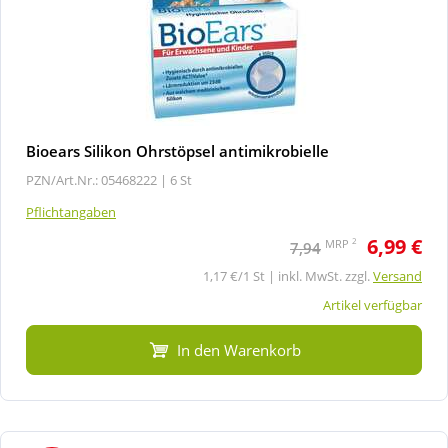
Bioears Silikon Ohrstöpsel antimikrobielle
PZN/Art.Nr.: 05468222 |
6 St
Pflichtangaben
6,99 €
2
MRP
7,94
1,17 €/1 St | inkl. MwSt. zzgl.
Versand
Artikel verfügbar
In den Warenkorb