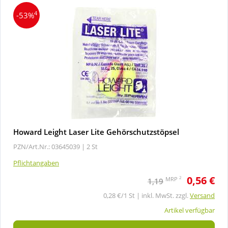
4
-53%
Howard Leight Laser Lite Gehörschutzstöpsel
PZN/Art.Nr.: 03645039 |
2 St
Pflichtangaben
0,56 €
2
MRP
1,19
0,28 €/1 St | inkl. MwSt. zzgl.
Versand
Artikel verfügbar