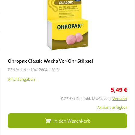
Sale
Körperpflege & Kosmetik
Schnäppchen
Liebe & Erotik
Sparsets
Mutter & Kind
Täglich gut versorgt
Nahrungsergänzung
Ohropax Classic Wachs Vor-Ohr Stöpsel
PZN/Art.Nr.: 19412604 |
20 St
Natur & Homöopathie
Pflichtangaben
5,49 €
Sanitätshaus
0,27 €/1 St | inkl. MwSt. zzgl.
Versand
Artikel verfügbar
Sport & Fitness
In den Warenkorb
Tierbedarf