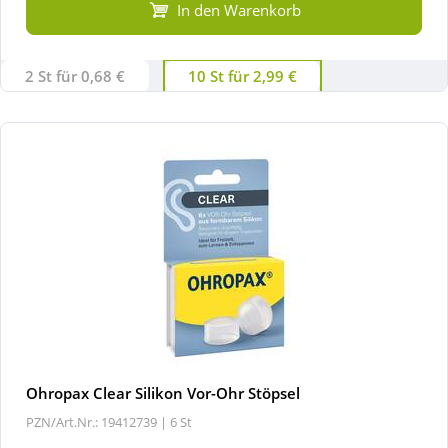
In den Warenkorb
2 St für 0,68 €
10 St für 2,99 €
Ohropax Clear Silikon Vor-Ohr Stöpsel
PZN/Art.Nr.: 19412739 |
6 St