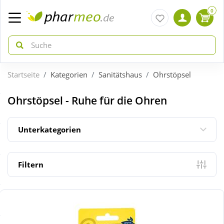
0
Startseite
Kategorien
Sanitätshaus
Ohrstöpsel
zurück
zurück
Ohrstöpsel - Ruhe für die Ohren
ÜBERSICHT AKTIONEN
ÜBERSICHT KATEGORIEN
Unterkategorien
Aktuelle Coupons
Arzneimittel
Filtern
Gratis dazu
Bio & Genuss
Neuheiten
Diabetes