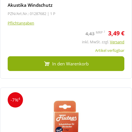
Akustika Windschutz
PZN/Art.Nr.: 01287682 |
1 P
Pflichtangaben
3,49 €
2
MRP
4,43
inkl. MwSt. zzgl.
Versand
Artikel verfügbar
In den Warenkorb
4
-7%