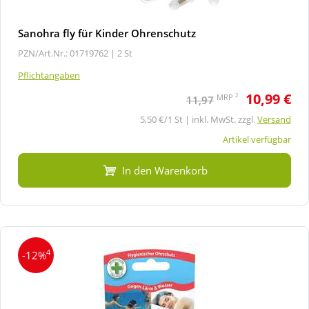
Sanohra fly für Kinder Ohrenschutz
PZN/Art.Nr.: 01719762 |
2 St
Pflichtangaben
10,99 €
2
MRP
11,97
5,50 €/1 St | inkl. MwSt. zzgl.
Versand
Artikel verfügbar
In den Warenkorb
4
-12%