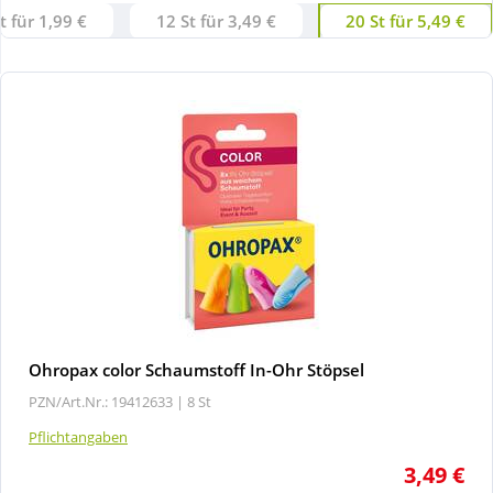
t für 1,99 €
12 St für 3,49 €
20 St für 5,49 €
Wellness
Ohropax color Schaumstoff In-Ohr Stöpsel
PZN/Art.Nr.: 19412633 |
8 St
Pflichtangaben
3,49 €