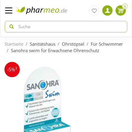
0
Startseite
Sanitätshaus
Ohrstöpsel
Für Schwimmer
zurück
zurück
Sanohra swim für Erwachsene Ohrenschutz
ÜBERSICHT AKTIONEN
ÜBERSICHT KATEGORIEN
3
-5%
Aktuelle Coupons
Arzneimittel
Gratis dazu
Bio & Genuss
Neuheiten
Diabetes