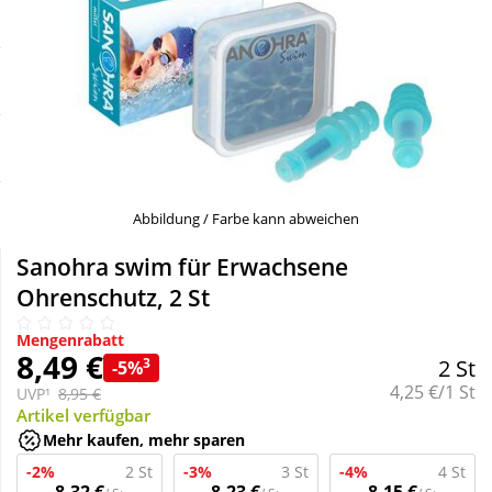
Sale
Körperpflege & Kosmetik
Schnäppchen
Liebe & Erotik
Sparsets
Mutter & Kind
Täglich gut versorgt
Nahrungsergänzung
Abbildung / Farbe kann abweichen
Sanohra swim für Erwachsene
Natur & Homöopathie
Ohrenschutz, 2 St
Mengenrabatt
Sanitätshaus
8,49 €
3
2 St
-5%
Grundpreis:
4,25 €/1 St
UVP¹
8,95 €
Artikel verfügbar
Sport & Fitness
Mehr kaufen, mehr sparen
-2%
2 St
-3%
3 St
-4%
4 St
Tierbedarf