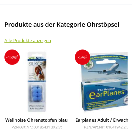
Produkte aus der Kategorie Ohrstöpsel
Alle Produkte anzeigen
4
3
-18%
-5%
Wellnoise Ohrenstopfen blau
Earplanes Adult / Erwachs
PZN/Art.Nr.: 03185431
3X2 St
PZN/Art.Nr.: 01641942
2 St