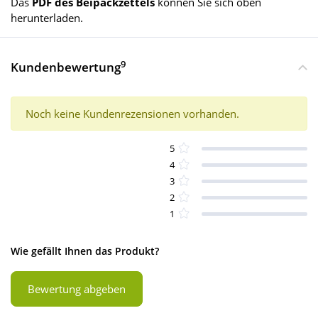
Das
PDF des Beipackzettels
können Sie sich oben
herunterladen.
9
Kundenbewertung
Noch keine Kundenrezensionen vorhanden.
5
4
3
2
1
Wie gefällt Ihnen das Produkt?
Bewertung abgeben