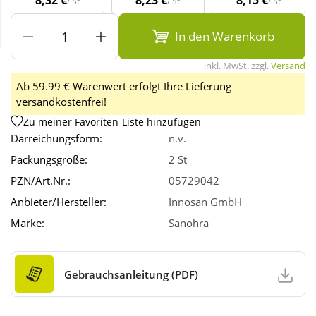
8,32 €
8,23 €
8,15 €
/ St
/ St
/ St
In den Warenkorb
Wellness
inkl. MwSt. zzgl.
Versand
Ab 59.99 € Warenwert erfolgt Ihre Lieferung
versandkostenfrei!
Zu meiner Favoriten-Liste hinzufügen
Darreichungsform:
n.v.
Packungsgröße:
2 St
PZN/Art.Nr.:
05729042
Anbieter/Hersteller:
Innosan GmbH
Marke:
Sanohra
Gebrauchsanleitung (PDF)