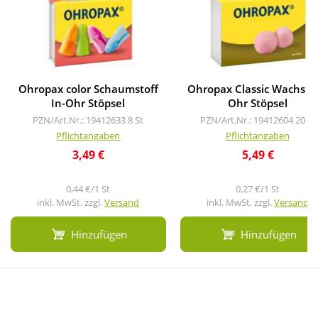
Ohropax color Schaumstoff
Ohropax Classic Wachs Vo
In-Ohr Stöpsel
Ohr Stöpsel
PZN/Art.Nr.: 19412633
8 St
PZN/Art.Nr.: 19412604
20 St
Pflichtangaben
Pflichtangaben
3,49 €
5,49 €
0,44 €/1 St
0,27 €/1 St
inkl. MwSt. zzgl.
Versand
inkl. MwSt. zzgl.
Versand
Hinzufügen
Hinzufügen