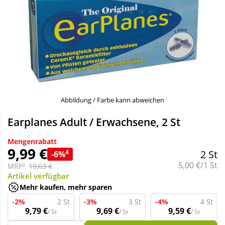
Sale
Körperpflege & Kosmetik
Schnäppchen
Liebe & Erotik
Sparsets
Mutter & Kind
Täglich gut versorgt
Nahrungsergänzung
Abbildung / Farbe kann abweichen
Earplanes Adult / Erwachsene, 2 St
Natur & Homöopathie
Mengenrabatt
9,99 €
4
2 St
-6%
Sanitätshaus
Grundpreis:
5,00 €/1 St
MRP²
10,63 €
Artikel verfügbar
Mehr kaufen, mehr sparen
Sport & Fitness
-2%
2 St
-3%
3 St
-4%
4 St
9,79 €
9,69 €
9,59 €
/ St
/ St
/ St
Tierbedarf