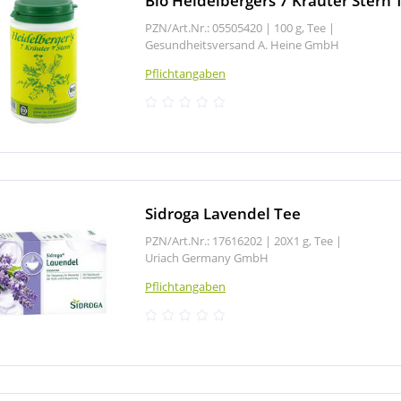
Bio Heidelbergers 7 Kräuter Stern 
PZN/Art.Nr.: 05505420 |
100 g, Tee
|
Gesundheitsversand A. Heine GmbH
Pflichtangaben
Sidroga Lavendel Tee
PZN/Art.Nr.: 17616202 |
20X1 g, Tee
|
Uriach Germany GmbH
Pflichtangaben