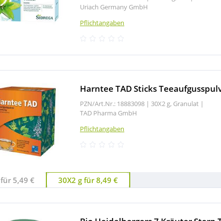
Uriach Germany GmbH
Pflichtangaben
Harntee TAD Sticks Teeaufgusspul
PZN/Art.Nr.: 18883098 |
30X2 g, Granulat
|
TAD Pharma GmbH
Pflichtangaben
für 5,49 €
30X2 g für 8,49 €