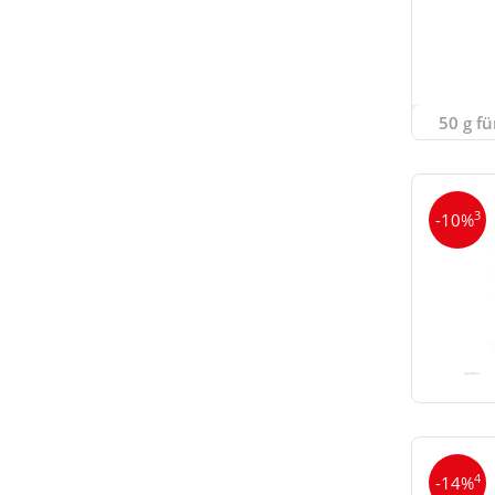
50 g fü
3
-10%
4
-14%