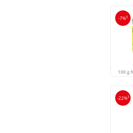
3
-7%
100 g f
3
-22%