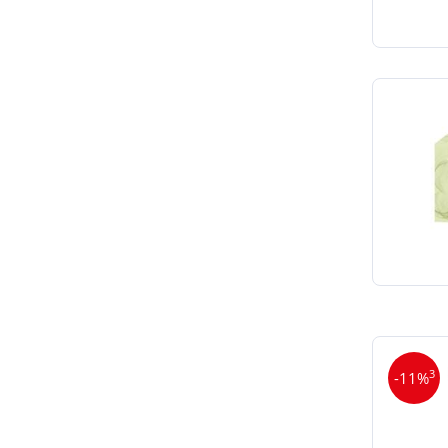
3
-11%