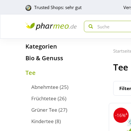
Trusted Shops: sehr gut
Ver
Kategorien
Startseit
Bio & Genuss
Tee
Tee
Abnehmtee
(25)
Filte
Früchtetee
(26)
Grüner Tee
(27)
4
-16%
Kindertee
(8)