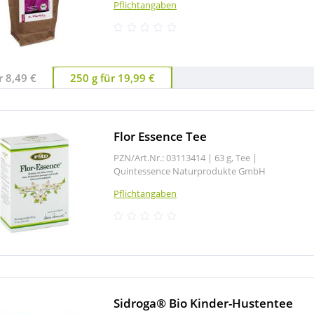
Pflichtangaben
r 8,49 €
250 g für 19,99 €
Flor Essence Tee
PZN/Art.Nr.: 03113414 |
63 g, Tee
|
Quintessence Naturprodukte GmbH
Pflichtangaben
Sidroga® Bio Kinder-Hustentee