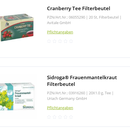
Cranberry Tee Filterbeutel
PZN/Art.Nr.: 06055290 |
20 St, Filterbeutel
|
Avitale GmbH
Pflichtangaben
Sidroga® Frauenmantelkraut
Filterbeutel
PZN/Art.Nr.: 03916260 |
20X1.0 g, Tee
|
Uriach Germany GmbH
Pflichtangaben