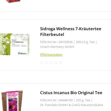
Sidroga Wellness 7-Kräutertee
Filterbeutel
PZN/Art.Nr.: 04103636 |
20X2.0 g, Tee
|
Uriach Germany GmbH
Pflichtangaben
Cistus Incanus Bio Original Tee
PZN/Art.Nr.: 04948109 |
250 g, Tee
|
Dr. Pandalis GmbH & CoKG Naturprodukte