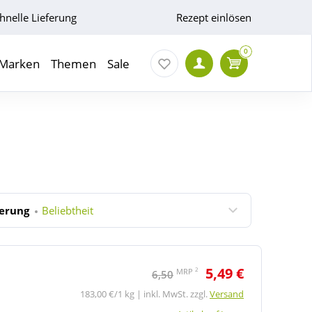
hnelle Lieferung
Rezept einlösen
0
Marken
Themen
Sale
ierung
Beliebtheit
5,49 €
2
MRP
6,50
183,00 €/1 kg | inkl. MwSt. zzgl.
Versand