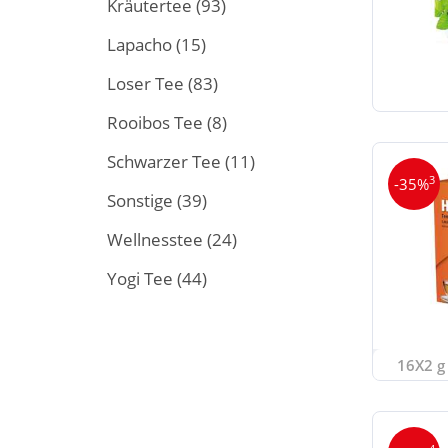
Kräutertee
(93)
Lapacho
(15)
Loser Tee
(83)
Rooibos Tee
(8)
Schwarzer Tee
(11)
3
-35%
Sonstige
(39)
Wellnesstee
(24)
Yogi Tee
(44)
16X2 g 