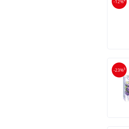
4
-12%
3
-23%