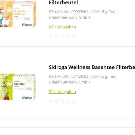
Filterbeutel
PZN/Art.Nr.: 00953964 |
20X1.5 g, Tee
|
Uriach Germany GmbH
Pflichtangaben
Sidroga Wellness Basentee Filterb
PZN/Art.Nr.: 07169593 |
20X1.5 g, Tee
|
Uriach Germany GmbH
Pflichtangaben