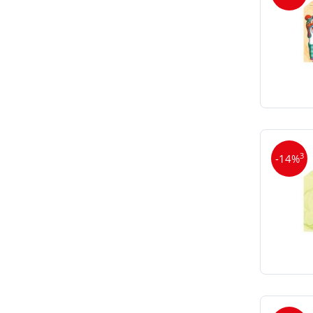
3
-14%