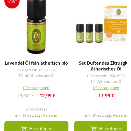
-7%
Lavendel Öl fein ätherisch bio
Set Duftendes Zitrusglü
ätherisches Öl
PZN/Art.Nr.: 00720562
10 ml, Ätherisches Öl
PZN/Art.Nr.: 15426992
1 P, Ätherisches Öl
Pflichtangaben
Pflichtangaben
1
UVP
12,99 €
17,99 €
13,90
1299,00 €/1 l
inkl. MwSt. zzgl.
Versand
inkl. MwSt. zzgl.
Versand
Hinzufügen
Hinzufügen