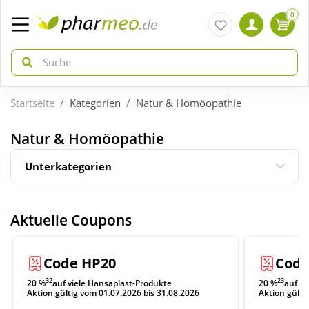
0
Startseite
Kategorien
Natur & Homöopathie
zurück
zurück
Natur & Homöopathie
ÜBERSICHT AKTIONEN
ÜBERSICHT KATEGORIEN
Unterkategorien
Aktuelle Coupons
Arzneimittel
Aktuelle Coupons
Gratis dazu
Bio & Genuss
Code HP20
Code
Neuheiten
Diabetes
32
23
20 %
auf viele Hansaplast-Produkte
20 %
auf a
Aktion gültig vom 01.07.2026 bis 31.08.2026
Aktion gülti