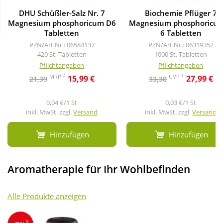
DHU Schüßler-Salz Nr. 7
Biochemie Pflüger 7
Magnesium phosphoricum D6
Magnesium phosphoricu
Wellness
Tabletten
6 Tabletten
PZN/Art.Nr.: 06584137
PZN/Art.Nr.: 06319352
420 St, Tabletten
1000 St, Tabletten
Pflichtangaben
Pflichtangaben
2
1
MRP
UVP
15,99 €
27,99 €
21,39
33,30
0,04 €/1 St
0,03 €/1 St
inkl. MwSt. zzgl.
Versand
inkl. MwSt. zzgl.
Versand
Hinzufügen
Hinzufügen
Aromatherapie für Ihr Wohlbefinden
Alle Produkte anzeigen
3