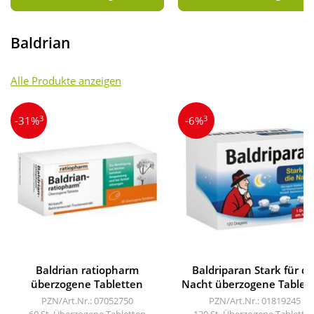
Baldrian
Alle Produkte anzeigen
3
3
-31%
-6%
Baldrian ratiopharm
Baldriparan Stark für di
überzogene Tabletten
Nacht überzogene Tablet
PZN/Art.Nr.: 07052750
PZN/Art.Nr.: 01819245