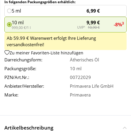
In folgenden Packungsgrößen erhältlich:
6,99 €
5 ml
Wellness
9,99 €
10 ml
3
-8%
UVP¹
10,90 €
999,00 €/1 l
Ab 59.99 € Warenwert erfolgt Ihre Lieferung
versandkostenfrei!
Zu meiner Favoriten-Liste hinzufügen
Darreichungsform:
Ätherisches Öl
Packungsgröße:
10 ml
PZN/Art.Nr.:
00722029
Anbieter/Hersteller:
Primavera Life GmbH
Marke:
Primavera
Artikelbeschreibung