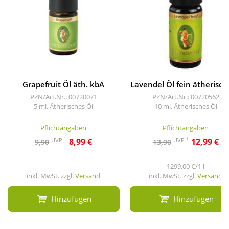
Grapefruit Öl äth. kbA
Lavendel Öl fein ätherisch
PZN/Art.Nr.: 00720071
PZN/Art.Nr.: 00720562
5 ml, Ätherisches Öl
10 ml, Ätherisches Öl
Pflichtangaben
Pflichtangaben
1
1
UVP
UVP
8,99 €
12,99 €
9,90
13,90
1299,00 €/1 l
inkl. MwSt. zzgl.
Versand
inkl. MwSt. zzgl.
Versand
Hinzufügen
Hinzufügen