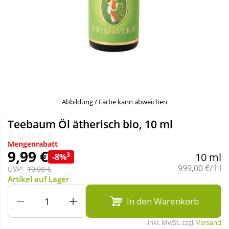
Sale
Körperpflege & Kosmetik
Schnäppchen
Liebe & Erotik
Sparsets
Mutter & Kind
Täglich gut versorgt
Nahrungsergänzung
Abbildung / Farbe kann abweichen
Teebaum Öl ätherisch bio, 10 ml
Natur & Homöopathie
Mengenrabatt
9,99 €
3
10 ml
-8%
Sanitätshaus
Grundpreis:
999,00 €/1 l
UVP¹
10,90 €
Artikel auf Lager
Sport & Fitness
In den Warenkorb
inkl. MwSt. zzgl.
Versand
Tierbedarf