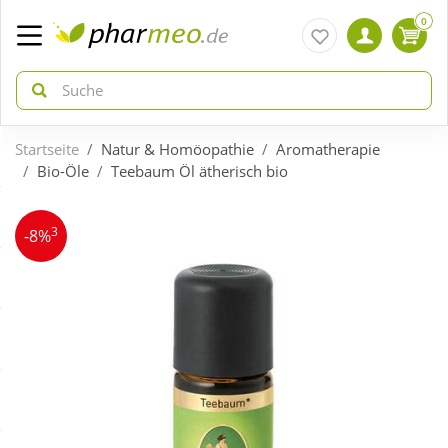
0
Startseite
Natur & Homöopathie
Aromatherapie
zurück
zurück
Bio-Öle
Teebaum Öl ätherisch bio
ÜBERSICHT AKTIONEN
ÜBERSICHT KATEGORIEN
3
-8%
Aktuelle Coupons
Arzneimittel
Gratis dazu
Bio & Genuss
Neuheiten
Diabetes