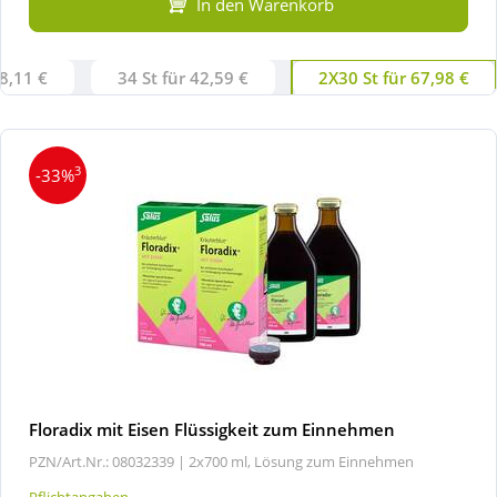
In den Warenkorb
38,11 €
34 St für 42,59 €
2X30 St für 67,98 €
3
-33%
Floradix mit Eisen Flüssigkeit zum Einnehmen
PZN/Art.Nr.: 08032339 |
2x700 ml, Lösung zum Einnehmen
Pflichtangaben