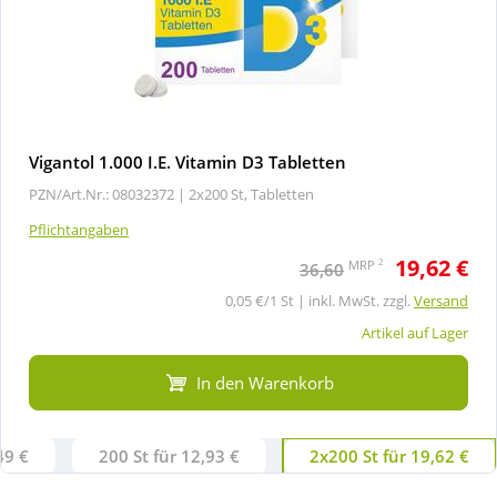
Vigantol 1.000 I.E. Vitamin D3 Tabletten
PZN/Art.Nr.: 08032372 |
2x200 St, Tabletten
Pflichtangaben
19,62 €
2
MRP
36,60
0,05 €/1 St | inkl. MwSt. zzgl.
Versand
Artikel auf Lager
In den Warenkorb
49 €
200 St für 12,93 €
2x200 St für 19,62 €