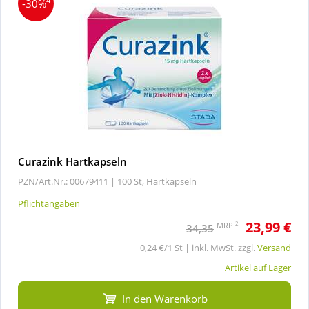
4
-30%
Curazink Hartkapseln
PZN/Art.Nr.: 00679411 |
100 St, Hartkapseln
Pflichtangaben
23,99 €
2
MRP
34,35
0,24 €/1 St | inkl. MwSt. zzgl.
Versand
Artikel auf Lager
In den Warenkorb