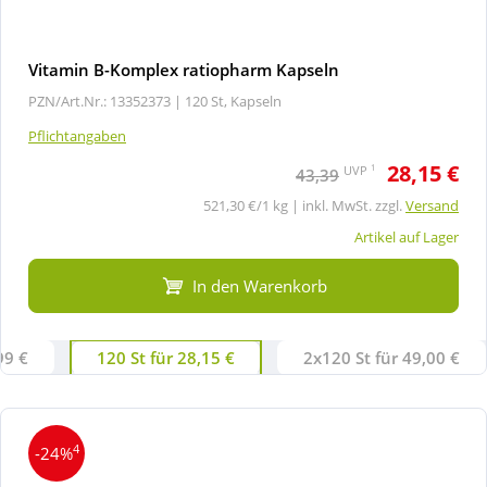
Vitamin B-Komplex ratiopharm Kapseln
PZN/Art.Nr.: 13352373 |
120 St, Kapseln
Pflichtangaben
28,15 €
1
UVP
43,39
521,30 €/1 kg | inkl. MwSt. zzgl.
Versand
Artikel auf Lager
In den Warenkorb
99 €
120 St für 28,15 €
2x120 St für 49,00 €
4
-24%