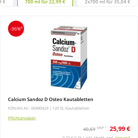
9 €
700 ml für 22,99 €
2x700 ml für 35,04 €
4
-36%
Calcium Sandoz D Osteo Kautabletten
PZN/Art.Nr.: 00490429 |
120 St, Kautabletten
Pflichtangaben
25,99 €
2
MRP
40,69
0,22 €/1 St | inkl. MwSt. zzgl.
Versand