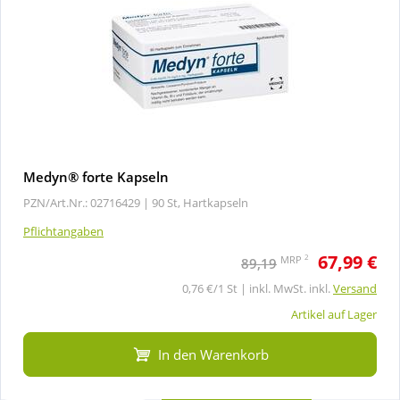
Medyn® forte Kapseln
PZN/Art.Nr.: 02716429 |
90 St, Hartkapseln
Pflichtangaben
67,99 €
2
MRP
89,19
0,76 €/1 St | inkl. MwSt. inkl.
Versand
Artikel auf Lager
In den Warenkorb