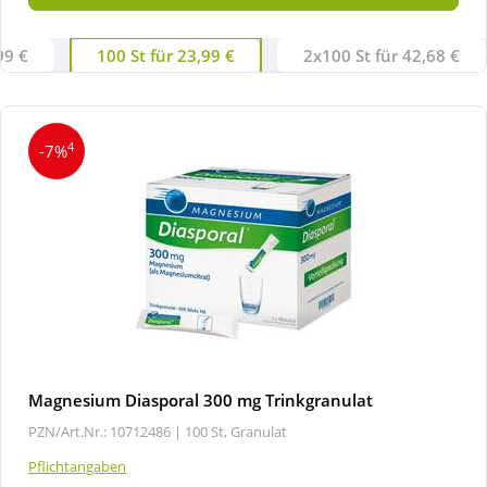
99 €
100 St für 23,99 €
2x100 St für 42,68 €
4
-7%
Magnesium Diasporal 300 mg Trinkgranulat
PZN/Art.Nr.: 10712486 |
100 St, Granulat
Pflichtangaben