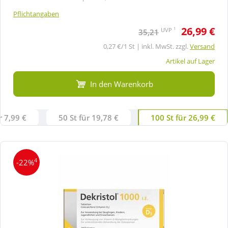
Pflichtangaben
26,99 €
1
UVP
35,21
0,27 €/1 St | inkl. MwSt. zzgl.
Versand
Artikel auf Lager
In den Warenkorb
r 7,99 €
50 St für 19,78 €
100 St für 26,99 €
4
-22%