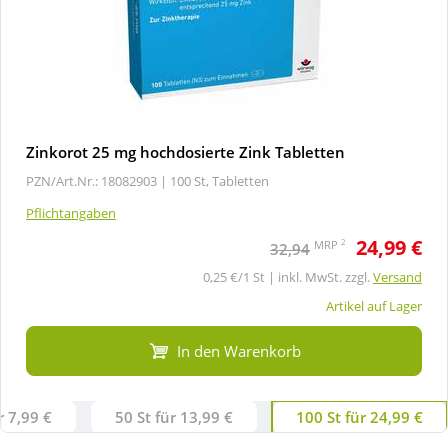
Zinkorot 25 mg hochdosierte Zink Tabletten
PZN/Art.Nr.: 18082903 |
100 St, Tabletten
Pflichtangaben
24,99 €
2
MRP
32,94
0,25 €/1 St | inkl. MwSt. zzgl.
Versand
Artikel auf Lager
In den Warenkorb
r 7,99 €
50 St für 13,99 €
100 St für 24,99 €