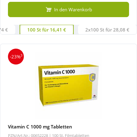
In den Warenkorb
74 €
100 St für 16,41 €
2x100 St für 28,08 €
3
-23%
Vitamin C 1000 mg Tabletten
PZN/Art.Nr.: 00652228 |
100 St, Filmtabletten