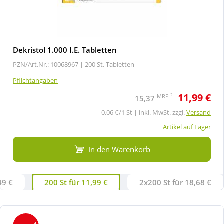
Dekristol 1.000 I.E. Tabletten
PZN/Art.Nr.: 10068967 |
200 St, Tabletten
Pflichtangaben
11,99 €
2
MRP
15,37
0,06 €/1 St | inkl. MwSt. zzgl.
Versand
Artikel auf Lager
In den Warenkorb
49 €
200 St für 11,99 €
2x200 St für 18,68 €