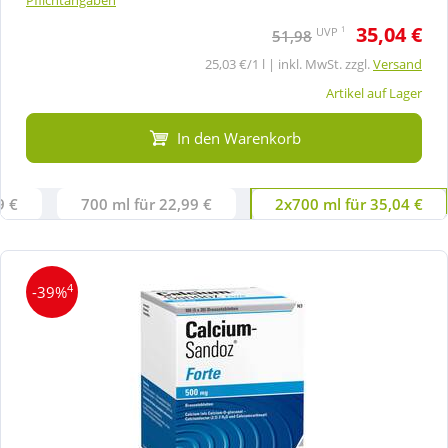
35,04 €
1
UVP
51,98
25,03 €/1 l | inkl. MwSt. zzgl.
Versand
Artikel auf Lager
In den Warenkorb
9 €
700 ml für 22,99 €
2x700 ml für 35,04 €
4
-39%