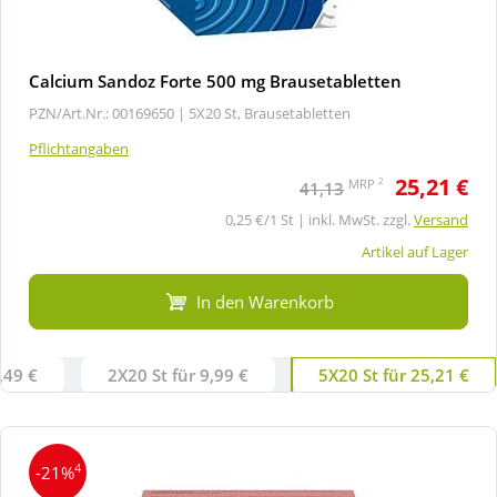
Calcium Sandoz Forte 500 mg Brausetabletten
PZN/Art.Nr.: 00169650 |
5X20 St, Brausetabletten
Pflichtangaben
25,21 €
2
MRP
41,13
0,25 €/1 St | inkl. MwSt. zzgl.
Versand
Artikel auf Lager
In den Warenkorb
,49 €
2X20 St für 9,99 €
5X20 St für 25,21 €
4
-21%