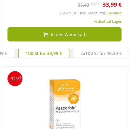
33,99 €
2
MRP
36,43
0,34 €/1 St | inkl. MwSt. zzgl.
Versand
Artikel auf Lager
In den Warenkorb
99 €
100 St für 33,99 €
2x100 St für 49,30 €
4
-32%