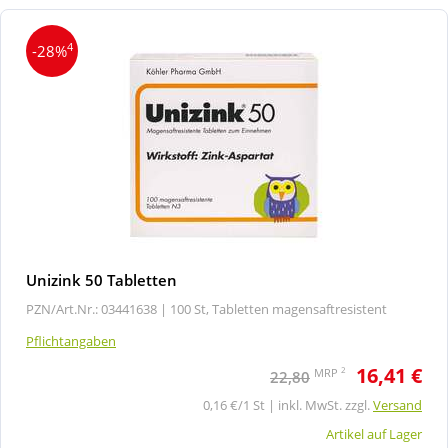
4
-28%
Unizink 50 Tabletten
PZN/Art.Nr.: 03441638 |
100 St, Tabletten magensaftresistent
Pflichtangaben
16,41 €
2
MRP
22,80
0,16 €/1 St | inkl. MwSt. zzgl.
Versand
Artikel auf Lager