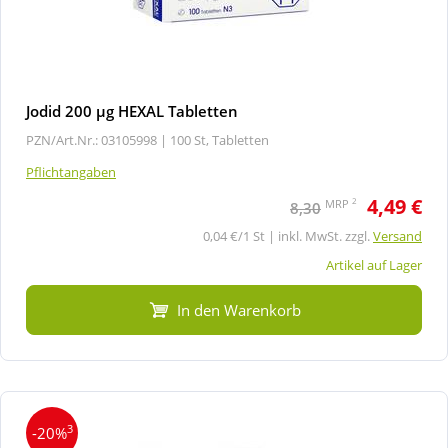
Jodid 200 µg HEXAL Tabletten
PZN/Art.Nr.: 03105998 |
100 St, Tabletten
Pflichtangaben
4,49 €
2
MRP
8,30
0,04 €/1 St | inkl. MwSt. zzgl.
Versand
Artikel auf Lager
In den Warenkorb
3
-20%