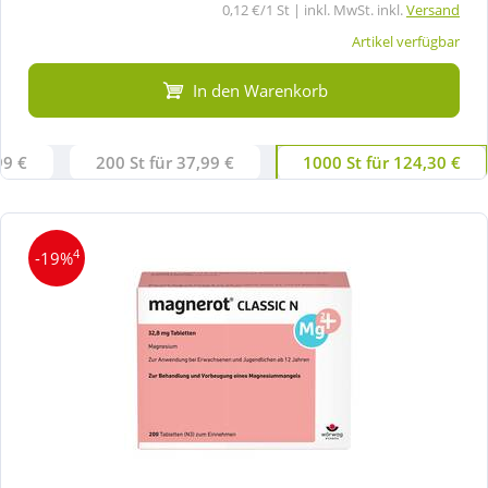
0,12 €/1 St | inkl. MwSt. inkl.
Versand
Artikel verfügbar
In den Warenkorb
99 €
200 St für 37,99 €
1000 St für 124,30 €
4
-19%