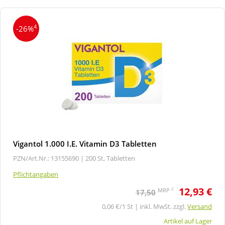
4
-26%
Vigantol 1.000 I.E. Vitamin D3 Tabletten
PZN/Art.Nr.: 13155690 |
200 St, Tabletten
Pflichtangaben
12,93 €
2
MRP
17,50
0,06 €/1 St | inkl. MwSt. zzgl.
Versand
Artikel auf Lager