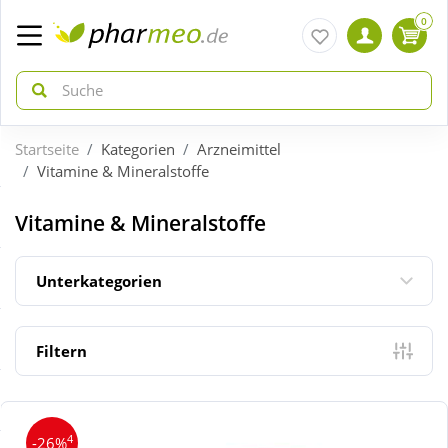
0
Startseite
Kategorien
Arzneimittel
zurück
zurück
Vitamine & Mineralstoffe
ÜBERSICHT AKTIONEN
ÜBERSICHT KATEGORIEN
Vitamine & Mineralstoffe
Aktuelle Coupons
Arzneimittel
Unterkategorien
Gratis dazu
Bio & Genuss
Filtern
Neuheiten
Diabetes
4
-26%