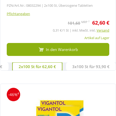
PZN/Art.Nr.: 08032294 |
2x100 St, Überzogene Tabletten
Pflichtangaben
62,60 €
2
MRP
101,60
0,31 €/1 St | inkl. MwSt. inkl.
Versand
Artikel auf Lager
In den Warenkorb
 €
2x100 St für 62,60 €
3x100 St für 93,90 €
4
-46%