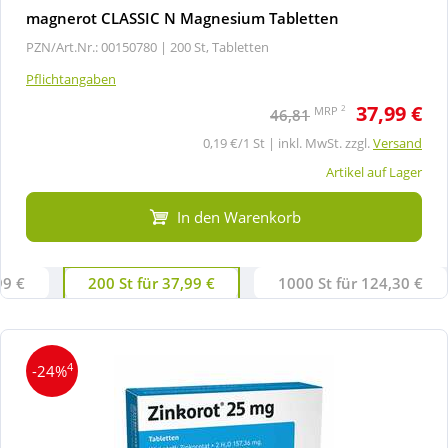
magnerot CLASSIC N Magnesium Tabletten
PZN/Art.Nr.: 00150780 |
200 St, Tabletten
Pflichtangaben
37,99 €
2
MRP
46,81
0,19 €/1 St | inkl. MwSt. zzgl.
Versand
Artikel auf Lager
In den Warenkorb
99 €
200 St für 37,99 €
1000 St für 124,30 €
4
-24%