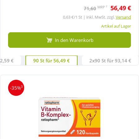
56,49 €
2
MRP
71,60
0,63 €/1 St | inkl. MwSt. zzgl.
Versand
Artikel auf Lager
In den Warenkorb
42,59 €
90 St für 56,49 €
2x90 St für 93,14 €
3
-35%