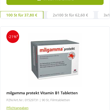
Wellness
100 St für 37,80 €
2x100 St für 62,60 €
3x1
4
-21%
milgamma protekt Vitamin B1 Tabletten
PZN/Art.Nr.: 01529731 |
90 St, Filmtabletten
Pflichtangaben