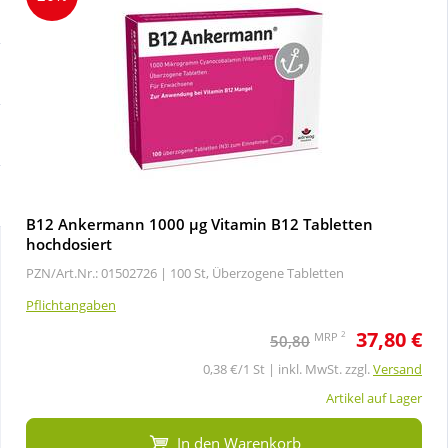
Sale
Körperpflege & Kosmetik
Schnäppchen
Liebe & Erotik
Sparsets
Mutter & Kind
Täglich gut versorgt
Nahrungsergänzung
B12 Ankermann 1000 µg Vitamin B12 Tabletten
hochdosiert
Natur & Homöopathie
PZN/Art.Nr.: 01502726 |
100 St, Überzogene Tabletten
Pflichtangaben
Sanitätshaus
37,80 €
2
MRP
50,80
0,38 €/1 St | inkl. MwSt. zzgl.
Versand
Sport & Fitness
Artikel auf Lager
Tierbedarf
In den Warenkorb