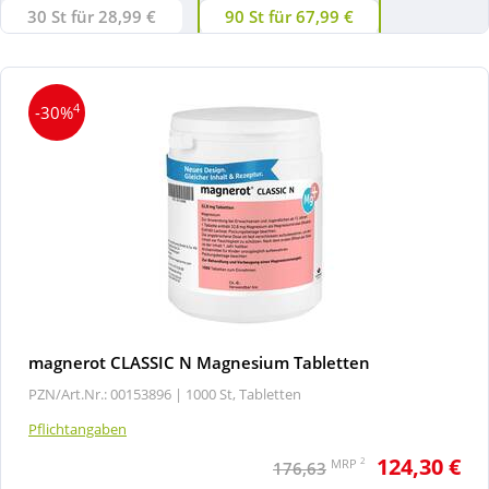
30 St für 28,99 €
90 St für 67,99 €
4
-30%
magnerot CLASSIC N Magnesium Tabletten
PZN/Art.Nr.: 00153896 |
1000 St, Tabletten
Pflichtangaben
124,30 €
2
MRP
176,63