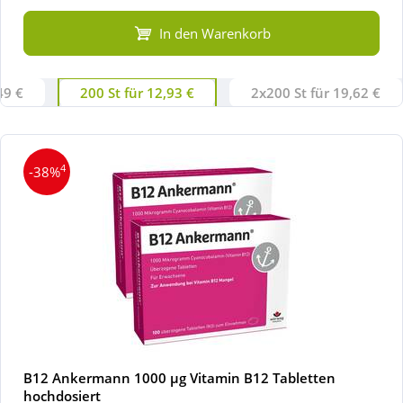
In den Warenkorb
49 €
200 St für 12,93 €
2x200 St für 19,62 €
4
-38%
B12 Ankermann 1000 µg Vitamin B12 Tabletten
hochdosiert