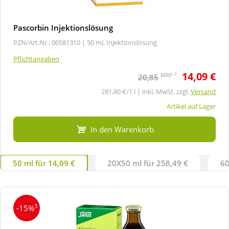
Pascorbin Injektionslösung
PZN/Art.Nr.: 00581310 |
50 ml, Injektionslösung
Pflichtangaben
14,09 €
2
MRP
20,85
281,80 €/1 l | inkl. MwSt. zzgl.
Versand
Artikel auf Lager
In den Warenkorb
50 ml für 14,09 €
20X50 ml für 258,49 €
60
3
-15%