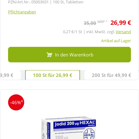
PZN/Art.Nr.: 05003931 |
100 St, Tabletten
Pflichtangaben
26,99 €
2
MRP
35,00
0,27 €/1 St | inkl. MwSt. zzgl.
Versand
Artikel auf Lager
In den Warenkorb
19,99 €
100 St für 26,99 €
200 St für 49,99 €
4
-46%