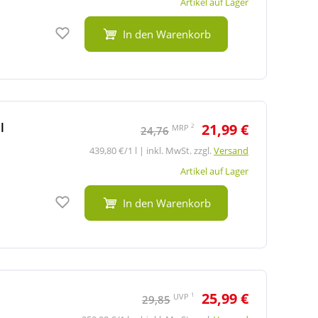
Artikel auf Lager
Auf den Merkzettel
In den Warenkorb
l
21,99 €
2
MRP
24,76
439,80 €/1 l | inkl. MwSt. zzgl.
Versand
Artikel auf Lager
Auf den Merkzettel
In den Warenkorb
25,99 €
1
UVP
29,85