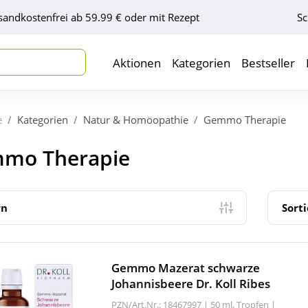
sandkostenfrei ab 59.99 € oder mit Rezept
Sc
Aktionen
Kategorien
Bestseller
e
Kategorien
Natur & Homöopathie
Gemmo Therapie
mo Therapie
rn
Sort
Gemmo Mazerat schwarze
Johannisbeere Dr. Koll Ribes
PZN/Art.Nr.: 18467997 |
50 ml, Tropfen
|