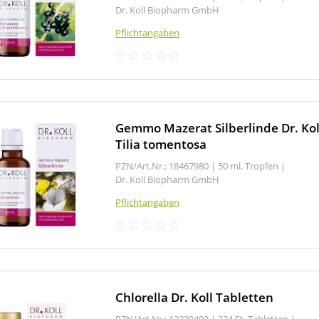
Dr. Koll Biopharm GmbH
Pflichtangaben
Gemmo Mazerat Silberlinde Dr. Kol
Tilia tomentosa
PZN/Art.Nr.: 18467980 |
50 ml, Tropfen
|
Dr. Koll Biopharm GmbH
Pflichtangaben
Chlorella Dr. Koll Tabletten
PZN/Art.Nr.: 13229402 |
334 St, Tabletten
|