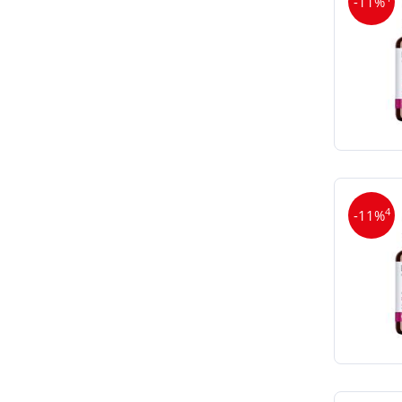
-11%
4
-11%