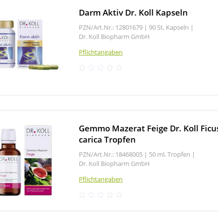
Darm Aktiv Dr. Koll Kapseln
PZN/Art.Nr.: 12801679 |
90 St, Kapseln
|
Dr. Koll Biopharm GmbH
Pflichtangaben
Gemmo Mazerat Feige Dr. Koll Ficu
carica Tropfen
PZN/Art.Nr.: 18468005 |
50 ml, Tropfen
|
Dr. Koll Biopharm GmbH
Pflichtangaben