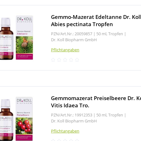
Gemmo-Mazerat Edeltanne Dr. Kol
Abies pectinata Tropfen
PZN/Art.Nr.: 20059857 |
50 ml, Tropfen
|
Dr. Koll Biopharm GmbH
Pflichtangaben
Gemmomazerat Preiselbeere Dr. Ko
Vitis Idaea Tro.
PZN/Art.Nr.: 19912353 |
50 ml, Tropfen
|
Dr. Koll Biopharm GmbH
Pflichtangaben