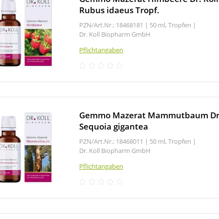
Rubus idaeus Tropf.
PZN/Art.Nr.: 18468181 |
50 ml, Tropfen
|
Dr. Koll Biopharm GmbH
Pflichtangaben
Gemmo Mazerat Mammutbaum Dr.
Sequoia gigantea
PZN/Art.Nr.: 18468011 |
50 ml, Tropfen
|
Dr. Koll Biopharm GmbH
Pflichtangaben