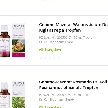
Gemmo-Mazerat Walnussbaum Dr. 
Juglans regia Tropfen
PZN/Art.Nr.: 20059917 |
50 ml, Tropfen
|
Dr. Koll Biopharm GmbH
Pflichtangaben
Gemmo-Mazerat Rosmarin Dr. Koll
Rosmarinus officinale Tropfen
PZN/Art.Nr.: 20059975 |
50 ml, Tropfen
|
Dr. Koll Biopharm GmbH
Pflichtangaben