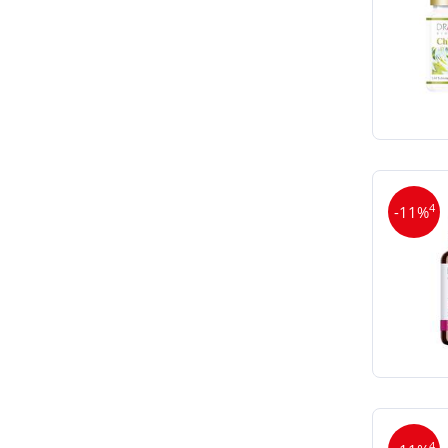
4
-11%
4