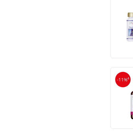
4
-11%