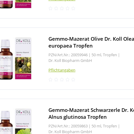
Gemmo-Mazerat Olive Dr. Koll Ole
europaea Tropfen
PZN/Art.Nr.: 20059946 |
50 ml, Tropfen
|
Dr. Koll Biopharm GmbH
Pflichtangaben
Gemmo-Mazerat Schwarzerle Dr. Ko
Alnus glutinosa Tropfen
PZN/Art.Nr.: 20059863 |
50 ml, Tropfen
|
Dr. Koll Biopharm GmbH