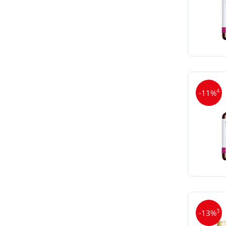
4
-11%
3
-13%