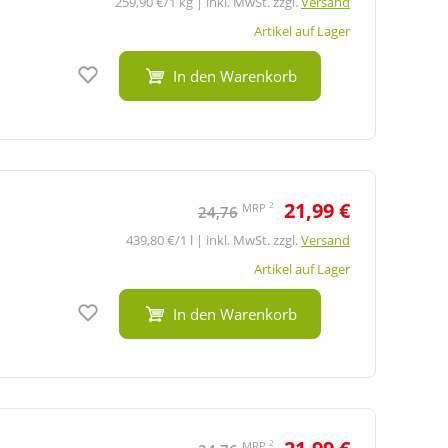
259,90 €/1 kg | inkl. MwSt. zzgl.
Versand
Artikel auf Lager
Auf den Merkzettel
In den Warenkorb
21,99 €
2
MRP
24,76
439,80 €/1 l | inkl. MwSt. zzgl.
Versand
Artikel auf Lager
Auf den Merkzettel
In den Warenkorb
2
MRP