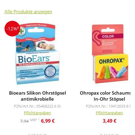
Alle Produkte anzeigen
4
-12%
Bioears Silikon Ohrstöpsel
Ohropax color Schaumsto
antimikrobielle
In-Ohr Stöpsel
PZN/Art.Nr.: 05468222
6 St
PZN/Art.Nr.: 19412633
8 St
Pflichtangaben
Pflichtangaben
2
MRP
6,99 €
3,49 €
7,94