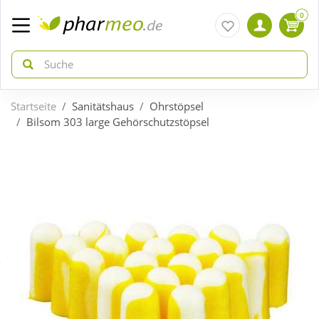
0
Startseite
Sanitätshaus
Ohrstöpsel
zurück
zurück
Bilsom 303 large Gehörschutzstöpsel
ÜBERSICHT AKTIONEN
ÜBERSICHT KATEGORIEN
Aktuelle Coupons
Arzneimittel
Gratis dazu
Bio & Genuss
Neuheiten
Diabetes