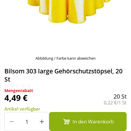
Sale
Körperpflege & Kosmetik
Schnäppchen
Liebe & Erotik
Sparsets
Mutter & Kind
Täglich gut versorgt
Nahrungsergänzung
Abbildung / Farbe kann abweichen
Bilsom 303 large Gehörschutzstöpsel, 20
Natur & Homöopathie
St
Mengenrabatt
Sanitätshaus
4,49 €
20 St
Grundpreis:
0,22 €/1 St
Artikel verfügbar
Sport & Fitness
In den Warenkorb
Tierbedarf