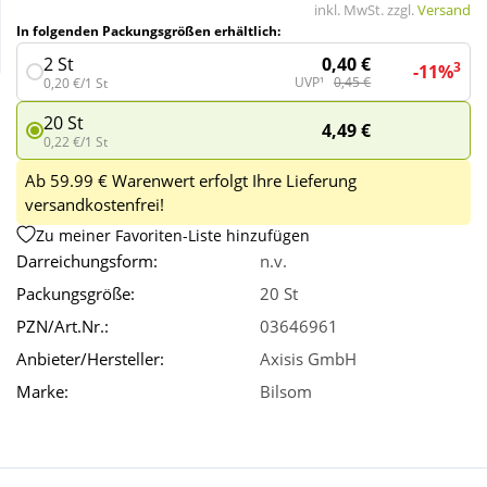
inkl. MwSt. zzgl.
Versand
In folgenden Packungsgrößen erhältlich:
Wellness
0,40 €
2 St
3
-11%
UVP¹
0,45 €
0,20 €/1 St
20 St
4,49 €
0,22 €/1 St
Ab 59.99 € Warenwert erfolgt Ihre Lieferung
versandkostenfrei!
Zu meiner Favoriten-Liste hinzufügen
Darreichungsform:
n.v.
Packungsgröße:
20 St
PZN/Art.Nr.:
03646961
Anbieter/Hersteller:
Axisis GmbH
Marke:
Bilsom