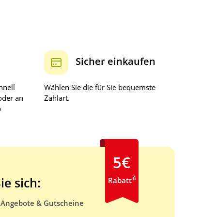
Sicher einkaufen
hnell
Wählen Sie die für Sie bequemste
oder an
Zahlart.
b
5€
6
ie sich:
Rabatt
e Angebote & Gutscheine