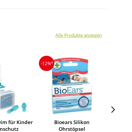
Alle Produkte anzeigen
4
-12%
im für Kinder
Bioears Silikon
Ohropa
nschutz
Ohrstöpsel
Vor