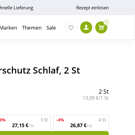
hnelle Lieferung
Rezept einlösen
0
Marken
Themen
Sale
chutz Schlaf, 2 St
2 St
Grundpreis:
13,99 €/1 St
-3%
3 St
-4%
4 St
27,15 €
26,87 €
/ St
/ St