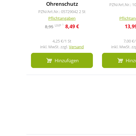
Ohrenschutz
PZN/Art.Nr.: 1
PZN/Art.Nr.: 05729042
2 St
Pflichtangaben
Pflichta
1
UVP
8,49 €
13,9
8,95
4,25 €/1 St
7,00 €/
inkl. MwSt. zzgl.
Versand
inkl. MwSt. zz
Hinzufügen
Hinz