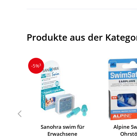
Produkte aus der Katego
3
-5%
Sanohra swim für
Alpine S
Erwachsene
Ohrstö