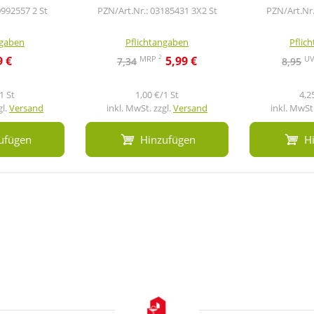
0992557
2 St
PZN/Art.Nr.: 03185431
3X2 St
PZN/Art.Nr
ngaben
Pflichtangaben
Pflic
2
MRP
U
9 €
5,99 €
7,34
8,95
1 St
1,00 €/1 St
4,2
gl.
Versand
inkl. MwSt. zzgl.
Versand
inkl. MwSt.
ufügen
Hinzufügen
H