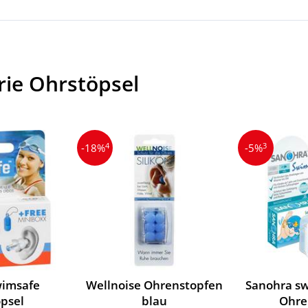
rie Ohrstöpsel
4
3
-18%
-5%
wimsafe
Wellnoise Ohrenstopfen
Sanohra sw
psel
blau
Ohre