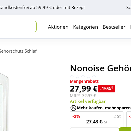
sandkostenfrei ab 59.99 € oder mit Rezept
Sc
Aktionen
Kategorien
Bestseller
ehörschutz Schlaf
Nonoise Gehörs
Mengenrabatt
27,99 €
4
-15%
MRP²
32,97 €
Artikel verfügbar
Mehr kaufen, mehr sparen
-2%
2 St
27,43 €
/ St