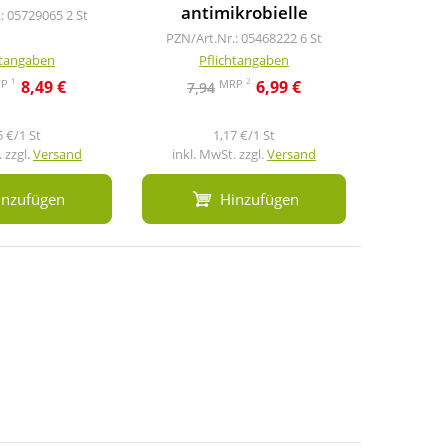
antimikrobielle
.: 05729065
2 St
PZN/Art
PZN/Art.Nr.: 05468222
6 St
htangaben
Pflichtangaben
Pf
1
2
VP
MRP
8,49 €
6,99 €
7,94
5 €/1 St
1,17 €/1 St
 zzgl.
Versand
inkl. MwSt. zzgl.
Versand
inkl. M
inzufügen
Hinzufügen