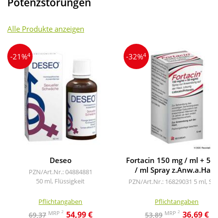
Potenzstörungen
Alle Produkte anzeigen
4
4
-21%
-32%
Deseo
Fortacin 150 mg / ml + 50
/ ml Spray z.Anw.a.Hau
PZN/Art.Nr.: 04884881
50 ml, Flüssigkeit
PZN/Art.Nr.: 16829031
5 ml, Sp
Pflichtangaben
Pflichtangaben
2
2
MRP
MRP
54,99 €
36,69 €
69,37
53,89