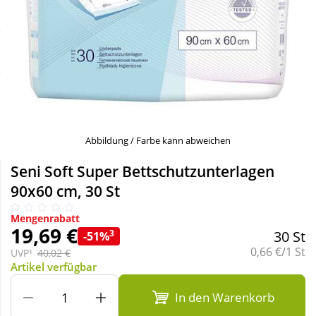
Sale
Körperpflege & Kosmetik
Schnäppchen
Liebe & Erotik
Sparsets
Mutter & Kind
Täglich gut versorgt
Nahrungsergänzung
Abbildung / Farbe kann abweichen
Seni Soft Super Bettschutzunterlagen
Natur & Homöopathie
90x60 cm, 30 St
Mengenrabatt
Sanitätshaus
19,69 €
3
30 St
-51%
Grundpreis:
0,66 €/1 St
UVP¹
40,02 €
Artikel verfügbar
Sport & Fitness
In den Warenkorb
Tierbedarf