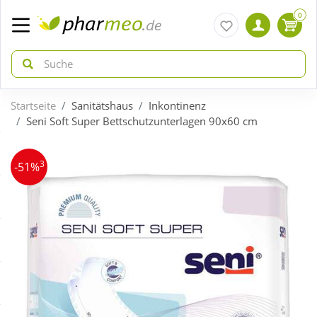
0
Startseite
Sanitätshaus
Inkontinenz
zurück
zurück
Seni Soft Super Bettschutzunterlagen 90x60 cm
ÜBERSICHT AKTIONEN
ÜBERSICHT KATEGORIEN
3
-51%
Aktuelle Coupons
Arzneimittel
Gratis dazu
Bio & Genuss
Neuheiten
Diabetes