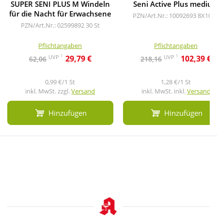
SUPER SENI PLUS M Windeln
Seni Active Plus mediu
für die Nacht für Erwachsene
PZN/Art.Nr.: 10092693
8X10 S
PZN/Art.Nr.: 02599892
30 St
Pflichtangaben
Pflichtangaben
1
1
UVP
UVP
29,79 €
102,39 €
62,06
218,16
0,99 €/1 St
1,28 €/1 St
inkl. MwSt. zzgl.
Versand
inkl. MwSt. inkl.
Versand
Hinzufügen
Hinzufügen