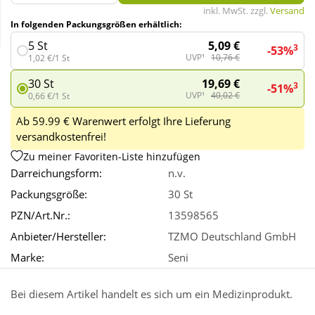
inkl. MwSt. zzgl.
Versand
In folgenden Packungsgrößen erhältlich:
Wellness
5,09 €
5 St
3
-53%
UVP¹
10,76 €
1,02 €/1 St
19,69 €
30 St
3
-51%
UVP¹
40,02 €
0,66 €/1 St
Ab 59.99 € Warenwert erfolgt Ihre Lieferung
versandkostenfrei!
Zu meiner Favoriten-Liste hinzufügen
Darreichungsform:
n.v.
Packungsgröße:
30 St
PZN/Art.Nr.:
13598565
Anbieter/Hersteller:
TZMO Deutschland GmbH
Marke:
Seni
Bei diesem Artikel handelt es sich um ein Medizinprodukt.