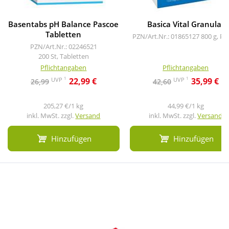
Basentabs pH Balance Pascoe
Basica Vital Granulat
Tabletten
PZN/Art.Nr.: 01865127
800 g, Pu
PZN/Art.Nr.: 02246521
200 St, Tabletten
Pflichtangaben
Pflichtangaben
1
1
UVP
UVP
22,99 €
35,99 €
26,99
42,60
205,27 €/1 kg
44,99 €/1 kg
inkl. MwSt. zzgl.
Versand
inkl. MwSt. zzgl.
Versand
Hinzufügen
Hinzufügen