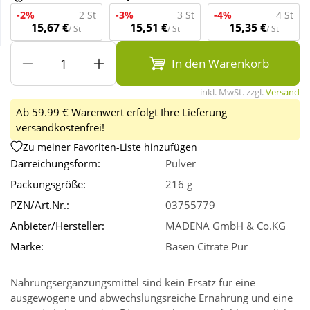
-2%
2 St
-3%
3 St
-4%
4 St
15,67 €
15,51 €
15,35 €
/ St
/ St
/ St
Wellness
In den Warenkorb
inkl. MwSt. zzgl.
Versand
Ab 59.99 € Warenwert erfolgt Ihre Lieferung
versandkostenfrei!
Zu meiner Favoriten-Liste hinzufügen
Darreichungsform:
Pulver
Packungsgröße:
216 g
PZN/Art.Nr.:
03755779
Anbieter/Hersteller:
MADENA GmbH & Co.KG
Marke:
Basen Citrate Pur
Nahrungsergänzungsmittel sind kein Ersatz für eine
ausgewogene und abwechslungsreiche Ernährung und eine