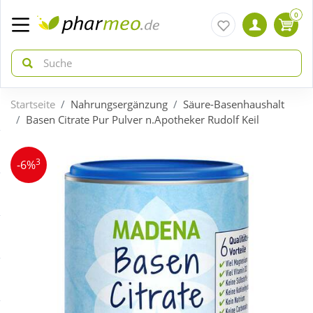
0
Startseite
Nahrungsergänzung
Säure-Basenhaushalt
zurück
zurück
Basen Citrate Pur Pulver n.Apotheker Rudolf Keil
ÜBERSICHT AKTIONEN
ÜBERSICHT KATEGORIEN
3
-6%
Aktuelle Coupons
Arzneimittel
Gratis dazu
Bio & Genuss
Neuheiten
Diabetes