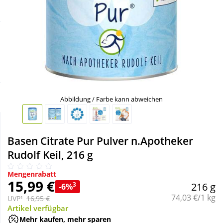
Sale
Körperpflege & Kosmetik
Schnäppchen
Liebe & Erotik
Sparsets
Mutter & Kind
Täglich gut versorgt
Nahrungsergänzung
Abbildung / Farbe kann abweichen
Natur & Homöopathie
Basen Citrate Pur Pulver n.Apotheker
Rudolf Keil, 216 g
Sanitätshaus
Mengenrabatt
15,99 €
3
216 g
-6%
Sport & Fitness
Grundpreis:
74,03 €/1 kg
UVP¹
16,95 €
Artikel verfügbar
Tierbedarf
Mehr kaufen, mehr sparen