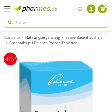
0
Startseite
Nahrungsergänzung
Säure-Basenhaushalt
zurück
zurück
Basentabs pH Balance Pascoe Tabletten
ÜBERSICHT AKTIONEN
ÜBERSICHT KATEGORIEN
3
-11%
Aktuelle Coupons
Arzneimittel
Gratis dazu
Bio & Genuss
Neuheiten
Diabetes