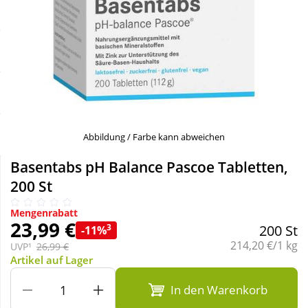
Sale
Körperpflege & Kosmetik
Schnäppchen
Liebe & Erotik
Sparsets
Mutter & Kind
Täglich gut versorgt
Nahrungsergänzung
Abbildung / Farbe kann abweichen
Basentabs pH Balance Pascoe Tabletten,
Natur & Homöopathie
200 St
Mengenrabatt
Sanitätshaus
23,99 €
3
200 St
-11%
Grundpreis:
214,20 €/1 kg
UVP¹
26,99 €
Artikel auf Lager
Sport & Fitness
In den Warenkorb
Tierbedarf