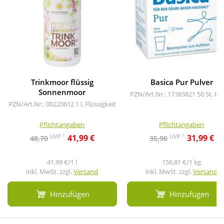
Trinkmoor flüssig
Basica Pur Pulver
Sonnenmoor
PZN/Art.Nr.: 17383821
50 St, Pu
PZN/Art.Nr.: 00220612
1 l, Flüssigkeit
Pflichtangaben
Pflichtangaben
1
1
UVP
UVP
41,99 €
31,99 €
48,70
35,90
41,99 €/1 l
156,81 €/1 kg
inkl. MwSt. zzgl.
Versand
inkl. MwSt. zzgl.
Versand
Hinzufügen
Hinzufügen