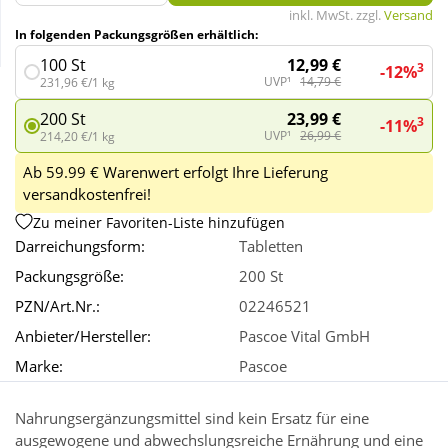
inkl. MwSt. zzgl.
Versand
In folgenden Packungsgrößen erhältlich:
Wellness
12,99 €
100 St
3
-12%
UVP¹
14,79 €
231,96 €/1 kg
23,99 €
200 St
3
-11%
UVP¹
26,99 €
214,20 €/1 kg
Ab 59.99 € Warenwert erfolgt Ihre Lieferung
versandkostenfrei!
Zu meiner Favoriten-Liste hinzufügen
Darreichungsform:
Tabletten
Packungsgröße:
200 St
PZN/Art.Nr.:
02246521
Anbieter/Hersteller:
Pascoe Vital GmbH
Marke:
Pascoe
Nahrungsergänzungsmittel sind kein Ersatz für eine
ausgewogene und abwechslungsreiche Ernährung und eine