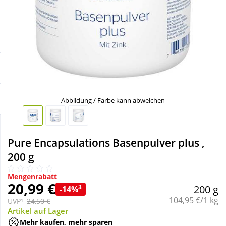
Sale
Körperpflege & Kosmetik
Schnäppchen
Liebe & Erotik
Sparsets
Mutter & Kind
Täglich gut versorgt
Nahrungsergänzung
Abbildung / Farbe kann abweichen
Natur & Homöopathie
Pure Encapsulations Basenpulver plus ,
200 g
Sanitätshaus
Mengenrabatt
20,99 €
3
200 g
-14%
Sport & Fitness
Grundpreis:
104,95 €/1 kg
UVP¹
24,50 €
Artikel auf Lager
Tierbedarf
Mehr kaufen, mehr sparen