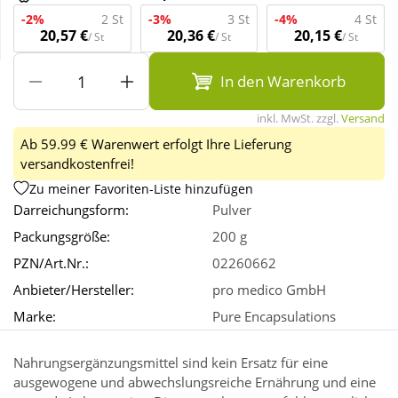
-2%
2 St
-3%
3 St
-4%
4 St
20,57 €
20,36 €
20,15 €
/ St
/ St
/ St
Wellness
In den Warenkorb
inkl. MwSt. zzgl.
Versand
Ab 59.99 € Warenwert erfolgt Ihre Lieferung
versandkostenfrei!
Zu meiner Favoriten-Liste hinzufügen
Darreichungsform:
Pulver
Packungsgröße:
200 g
PZN/Art.Nr.:
02260662
Anbieter/Hersteller:
pro medico GmbH
Marke:
Pure Encapsulations
Nahrungsergänzungsmittel sind kein Ersatz für eine
ausgewogene und abwechslungsreiche Ernährung und eine