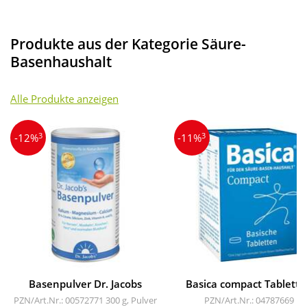
Produkte aus der Kategorie Säure-
Basenhaushalt
Alle Produkte anzeigen
3
3
-12%
-11%
Basenpulver Dr. Jacobs
Basica compact Tablett
PZN/Art.Nr.: 00572771
300 g, Pulver
PZN/Art.Nr.: 04787669