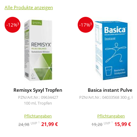
Alle Produkte anzeigen
3
3
-12%
-17%
Remisyx Syxyl Tropfen
Basica instant Pulver
PZN/Art.Nr.: 09634427
PZN/Art.Nr.: 04033568
300 g, Pu
100 ml, Tropfen
Pflichtangaben
Pflichtangaben
1
1
UVP
UVP
21,99 €
15,99 €
24,98
19,20