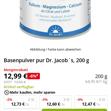
Sale
Körperpflege & Kosmetik
Schnäppchen
Liebe & Erotik
Sparsets
Mutter & Kind
Täglich gut versorgt
Nahrungsergänzung
Abbildung / Farbe kann abweichen
Basenpulver pur Dr. Jacob`s, 200 g
Natur & Homöopathie
Mengenrabatt
12,99 €
4
200 g
-6%
Sanitätshaus
Grundpreis:
64,95 €/1 kg
MRP²
13,85 €
Artikel verfügbar
Mehr kaufen, mehr sparen
Sport & Fitness
-2%
2 St
-3%
3 St
-4%
4 St
12,73 €
12,60 €
12,47 €
/ St
/ St
/ St
Tierbedarf