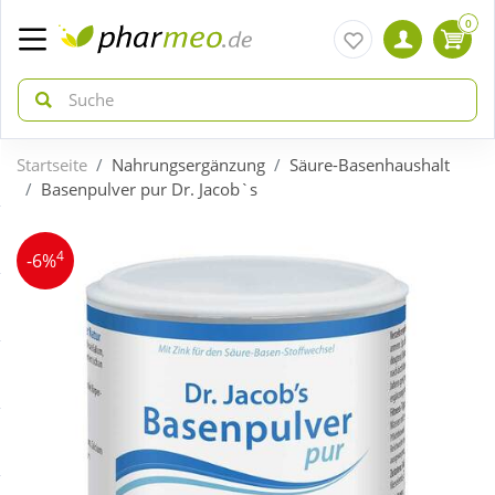
0
Startseite
Nahrungsergänzung
Säure-Basenhaushalt
zurück
zurück
Basenpulver pur Dr. Jacob`s
ÜBERSICHT AKTIONEN
ÜBERSICHT KATEGORIEN
4
-6%
Aktuelle Coupons
Arzneimittel
Gratis dazu
Bio & Genuss
Neuheiten
Diabetes