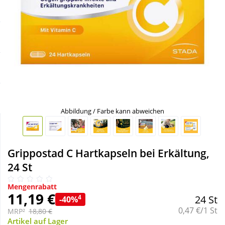
Sale
Körperpflege & Kosmetik
Schnäppchen
Liebe & Erotik
Sparsets
Mutter & Kind
Mehr kaufen, mehr sparen
Nahrungsergänzung
Abbildung / Farbe kann abweichen
Täglich gut versorgt
Natur & Homöopathie
Grippostad C Hartkapseln bei Erkältung,
Sanitätshaus
24 St
Mengenrabatt
Sport & Fitness
11,19 €
4
24 St
-40%
Grundpreis:
0,47 €/1 St
MRP²
18,80 €
Tierbedarf
Artikel auf Lager