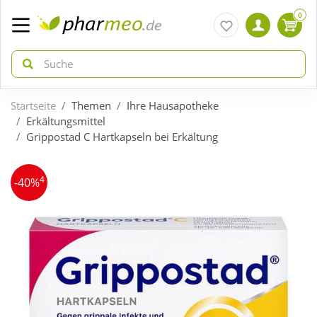
0
Startseite
Themen
Ihre Hausapotheke
zurück
zurück
Erkältungsmittel
Grippostad C Hartkapseln bei Erkältung
ÜBERSICHT AKTIONEN
ÜBERSICHT KATEGORIEN
4
-40%
Aktuelle Coupons
Arzneimittel
Gratis dazu
Bio & Genuss
Neuheiten
Diabetes