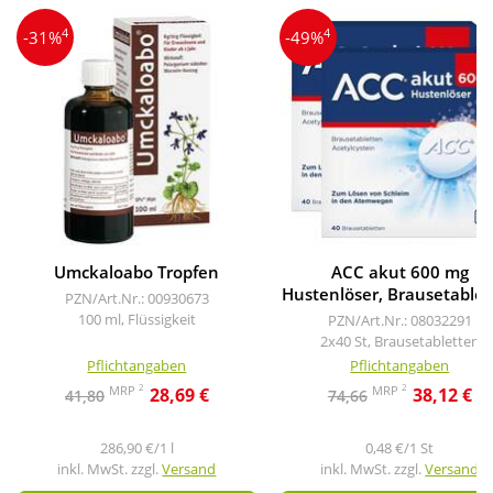
4
4
-31%
-49%
Umckaloabo Tropfen
ACC akut 600 mg
Hustenlöser, Brausetablet
PZN/Art.Nr.: 00930673
100 ml, Flüssigkeit
PZN/Art.Nr.: 08032291
2x40 St, Brausetabletten
Pflichtangaben
Pflichtangaben
2
2
MRP
MRP
28,69 €
38,12 €
41,80
74,66
286,90 €/1 l
0,48 €/1 St
inkl. MwSt. zzgl.
Versand
inkl. MwSt. zzgl.
Versand