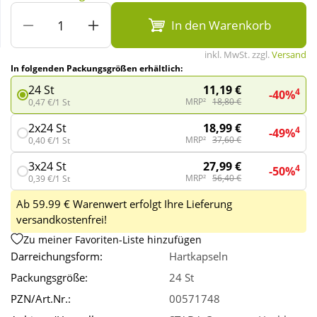
In den Warenkorb
Wellness
inkl. MwSt. zzgl.
Versand
In folgenden Packungsgrößen erhältlich:
11,19 €
24 St
4
-40%
MRP²
18,80 €
0,47 €/1 St
18,99 €
2x24 St
4
-49%
MRP²
37,60 €
0,40 €/1 St
27,99 €
3x24 St
4
-50%
MRP²
56,40 €
0,39 €/1 St
Ab 59.99 € Warenwert erfolgt Ihre Lieferung
versandkostenfrei!
Zu meiner Favoriten-Liste hinzufügen
Darreichungsform:
Hartkapseln
Packungsgröße:
24 St
PZN/Art.Nr.:
00571748