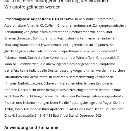
auch mit einer niedrigeren Dosierung der einzelnen
Wirkstoffe gelindert werden.
Pflichtangaben: Grippostad® C HARTKAPSELN
Wirkstoffe: Paracetamol,
Ascorbinsäure (Vitamin C), Coffein, Chlorphenaminmaleat. Zur symptomatischen
Behandlung von gemeinsam auftretenden Beschwerden wie Kopf- und
Gliederschmerzen, Schnupfen und Reizhusten im Rahmen einer einfachen
Erkältungskrankheit bei Erwachsenen und Jugendlichen ab 12 Jahren. Bei
gleichzeitigem Fieber oder erhöhter Körpertemperatur wirkt Grippostad® C
fiebersenkend. Durch die fixe Kombination der Wirkstoffe in Grippostad® C
kann bei Beschwerden, die überwiegend eines der genannten Symptome
betreffen, keine individuelle Dosisanpassung vorgenommen werden. In solchen
Situationen sind Arzneimittel in anderer Zusammensetzung vorzuziehen.
Hinweis: Enthält: Lactose. Schmerzmittel sollen über längere Zeit oder in
höheren Dosen nicht ohne Befragen des Arztes eingenommen werden. Ohne
ärztlichen Rat nicht länger anwenden als in der Packungsbeilage vorgegeben! Zu
Risiken und Nebenwirkungen lesen Sie die Packungsbeilage und fragen Sie Ihre
Ärztin, Ihren Arzt oder in Ihrer Apotheke. STADA Consumer Health Deutschland
GmbH, Stadastraße 2–18, 61118 Bad Vilbel Stand: Dezember 2024
Anwendung und Einnahme