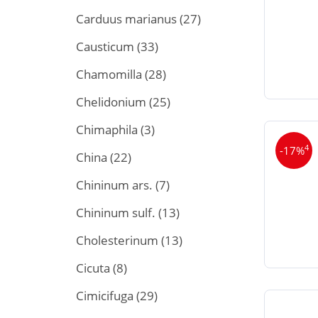
Carduus marianus
(27)
Causticum
(33)
Chamomilla
(28)
Chelidonium
(25)
Chimaphila
(3)
4
-17%
China
(22)
Chininum ars.
(7)
Chininum sulf.
(13)
Cholesterinum
(13)
Cicuta
(8)
Cimicifuga
(29)