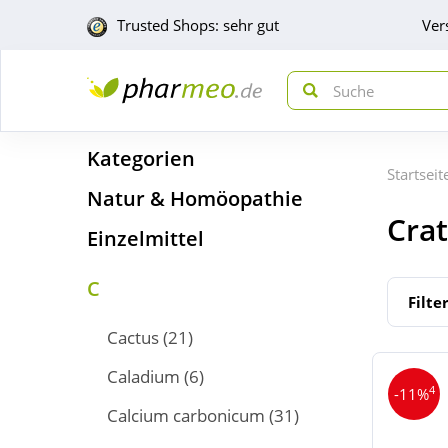
Trusted Shops: sehr gut
Ver
Kategorien
Startseit
Natur & Homöopathie
Cra
Einzelmittel
C
Filte
Cactus
(21)
Caladium
(6)
4
-11%
Calcium carbonicum
(31)