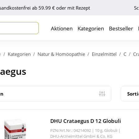
sandkostenfrei ab 59.99 € oder mit Rezept
Sc
Aktionen
Kategorien
Bestseller
e
Kategorien
Natur & Homöopathie
Einzelmittel
C
Cr
taegus
rn
Sort
DHU Crataegus D 12 Globuli
PZN/Art.Nr.: 04214092 |
10 g, Globuli
|
DHU-Arzneimittel GmbH & Co. KG