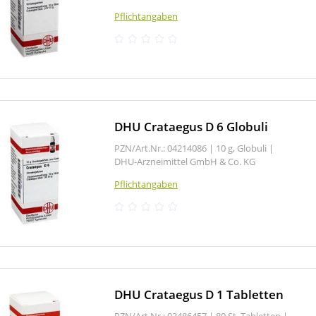
Pflichtangaben
DHU Crataegus D 6 Globuli
PZN/Art.Nr.: 04214086 |
10 g, Globuli
|
DHU-Arzneimittel GmbH & Co. KG
Pflichtangaben
DHU Crataegus D 1 Tabletten
PZN/Art.Nr.: 03486457 |
80 St, Tabletten
|