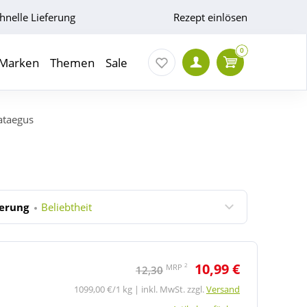
hnelle Lieferung
Rezept einlösen
0
Marken
Themen
Sale
ataegus
ierung
Beliebtheit
10,99 €
2
MRP
12,30
1099,00 €/1 kg | inkl. MwSt. zzgl.
Versand