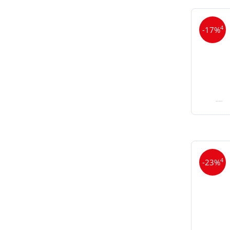
4
-17%
4
-23%