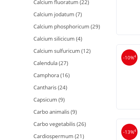
Calcium fluoratum
(22)
Calcium jodatum
(7)
Calcium phosphoricum
(29)
Calcium silicicum
(4)
Calcium sulfuricum
(12)
4
-10%
Calendula
(27)
Camphora
(16)
Cantharis
(24)
Capsicum
(9)
Carbo animalis
(9)
Carbo vegetabilis
(26)
4
-13%
Cardiospermum
(21)