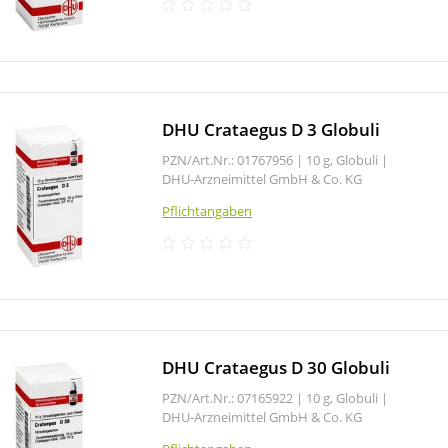
DHU Crataegus D 3 Globuli
PZN/Art.Nr.: 01767956 |
10 g, Globuli
|
DHU-Arzneimittel GmbH & Co. KG
Pflichtangaben
DHU Crataegus D 30 Globuli
PZN/Art.Nr.: 07165922 |
10 g, Globuli
|
DHU-Arzneimittel GmbH & Co. KG