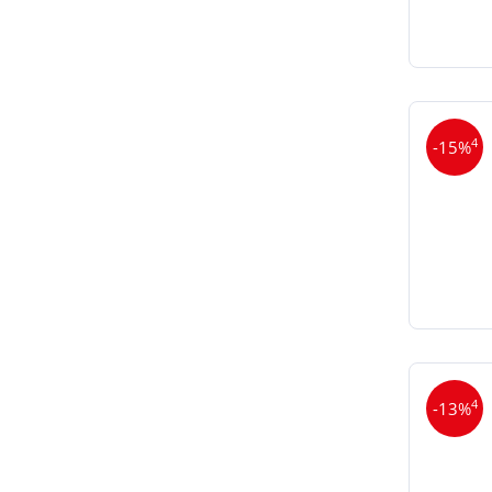
4
-15%
4
-13%