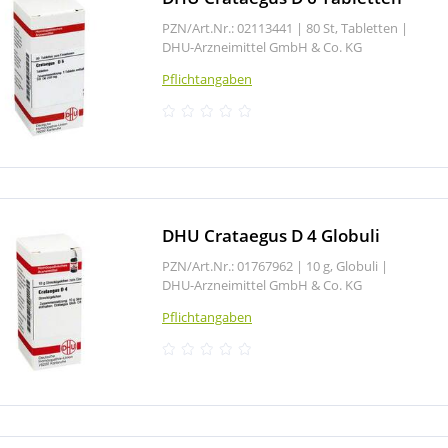
PZN/Art.Nr.: 02113441 |
80 St, Tabletten
|
DHU-Arzneimittel GmbH & Co. KG
Pflichtangaben
DHU Crataegus D 4 Globuli
PZN/Art.Nr.: 01767962 |
10 g, Globuli
|
DHU-Arzneimittel GmbH & Co. KG
Pflichtangaben