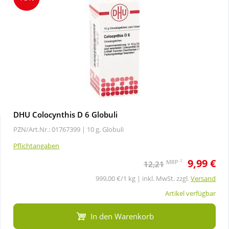
Sale
Körperpflege & Kosmetik
Schnäppchen
Liebe & Erotik
Sparsets
Mutter & Kind
Täglich gut versorgt
Nahrungsergänzung
DHU Colocynthis D 6 Globuli
PZN/Art.Nr.: 01767399 |
10 g, Globuli
Natur & Homöopathie
Pflichtangaben
9,99 €
Sanitätshaus
2
MRP
12,21
999,00 €/1 kg | inkl. MwSt. zzgl.
Versand
Sport & Fitness
Artikel verfügbar
In den Warenkorb
Tierbedarf