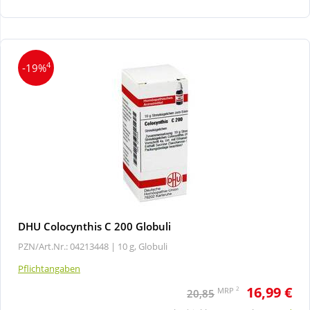
Wellness
4
-19%
DHU Colocynthis C 200 Globuli
PZN/Art.Nr.: 04213448 |
10 g, Globuli
Pflichtangaben
16,99 €
2
MRP
20,85