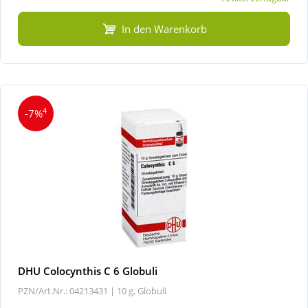
In den Warenkorb
4
-7%
DHU Colocynthis C 6 Globuli
PZN/Art.Nr.: 04213431 |
10 g, Globuli