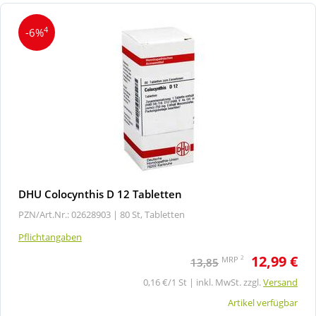
4
-6%
DHU Colocynthis D 12 Tabletten
PZN/Art.Nr.: 02628903 |
80 St, Tabletten
Pflichtangaben
12,99 €
2
MRP
13,85
0,16 €/1 St | inkl. MwSt. zzgl.
Versand
Artikel verfügbar