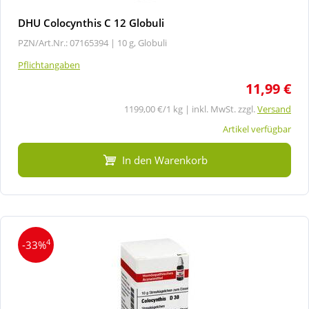
DHU Colocynthis C 12 Globuli
PZN/Art.Nr.: 07165394 |
10 g, Globuli
Pflichtangaben
11,99 €
1199,00 €/1 kg | inkl. MwSt. zzgl.
Versand
Artikel verfügbar
In den Warenkorb
4
-33%