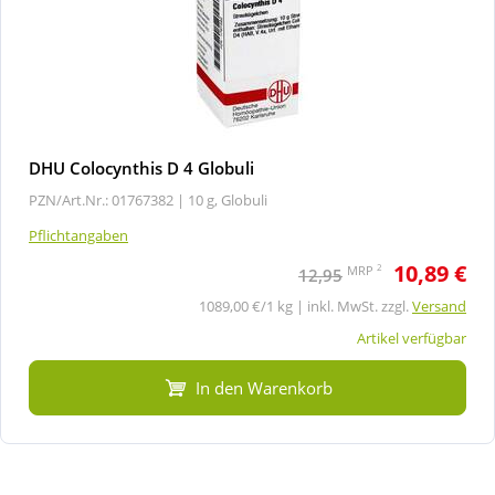
DHU Colocynthis D 4 Globuli
PZN/Art.Nr.: 01767382 |
10 g, Globuli
Pflichtangaben
10,89 €
2
MRP
12,95
1089,00 €/1 kg | inkl. MwSt. zzgl.
Versand
Artikel verfügbar
In den Warenkorb