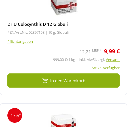
DHU Colocynthis D 12 Globuli
PZN/Art.Nr.: 02897158 |
10 g, Globuli
Pflichtangaben
9,99 €
2
MRP
12,21
999,00 €/1 kg | inkl. MwSt. zzgl.
Versand
Artikel verfügbar
In den Warenkorb
4
-17%