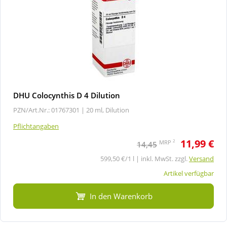
DHU Colocynthis D 4 Dilution
PZN/Art.Nr.: 01767301 |
20 ml, Dilution
Pflichtangaben
11,99 €
2
MRP
14,45
599,50 €/1 l | inkl. MwSt. zzgl.
Versand
Artikel verfügbar
In den Warenkorb