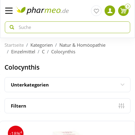
0
Startseite
Kategorien
Natur & Homöopathie
zurück
zurück
Einzelmittel
C
Colocynthis
ÜBERSICHT AKTIONEN
ÜBERSICHT KATEGORIEN
Colocynthis
Aktuelle Coupons
Arzneimittel
Unterkategorien
Gratis dazu
Bio & Genuss
Filtern
Neuheiten
Diabetes
4
-18%