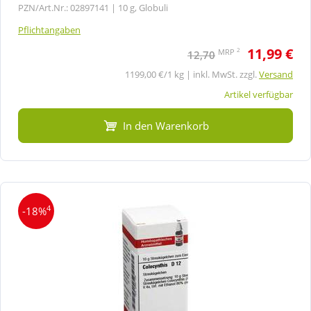
PZN/Art.Nr.: 02897141 |
10 g, Globuli
Pflichtangaben
11,99 €
2
MRP
12,70
1199,00 €/1 kg | inkl. MwSt. zzgl.
Versand
Artikel verfügbar
In den Warenkorb
4
-18%