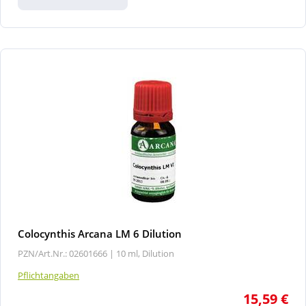
Colocynthis Arcana LM 6 Dilution
PZN/Art.Nr.: 02601666 |
10 ml, Dilution
Pflichtangaben
15,59 €