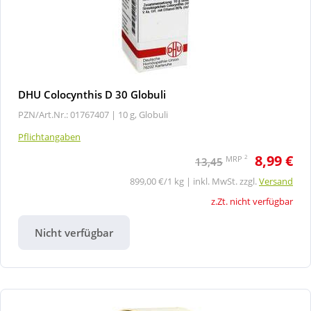
DHU Colocynthis D 30 Globuli
PZN/Art.Nr.: 01767407 |
10 g, Globuli
Pflichtangaben
8,99 €
2
MRP
13,45
899,00 €/1 kg | inkl. MwSt. zzgl.
Versand
z.Zt. nicht verfügbar
Nicht verfügbar