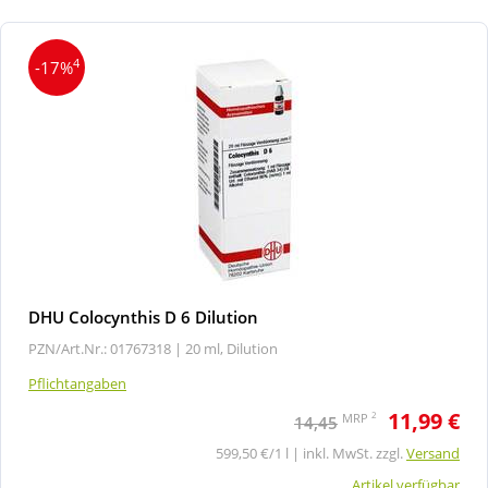
4
-17%
DHU Colocynthis D 6 Dilution
PZN/Art.Nr.: 01767318 |
20 ml, Dilution
Pflichtangaben
11,99 €
2
MRP
14,45
599,50 €/1 l | inkl. MwSt. zzgl.
Versand
Artikel verfügbar