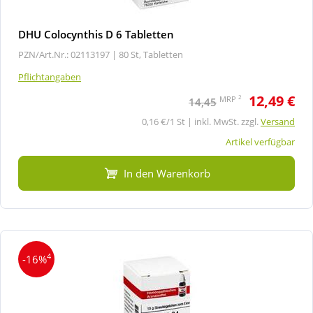
DHU Colocynthis D 6 Tabletten
PZN/Art.Nr.: 02113197 |
80 St, Tabletten
Pflichtangaben
12,49 €
2
MRP
14,45
0,16 €/1 St | inkl. MwSt. zzgl.
Versand
Artikel verfügbar
In den Warenkorb
4
-16%