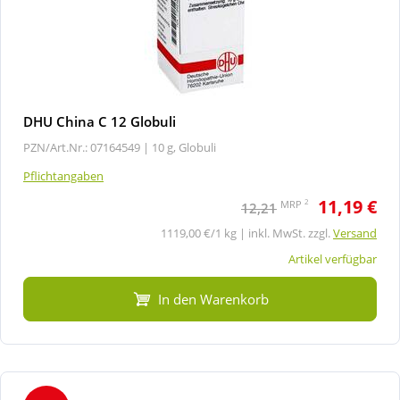
DHU China C 12 Globuli
PZN/Art.Nr.: 07164549 |
10 g, Globuli
Pflichtangaben
11,19 €
2
MRP
12,21
1119,00 €/1 kg | inkl. MwSt. zzgl.
Versand
Artikel verfügbar
In den Warenkorb