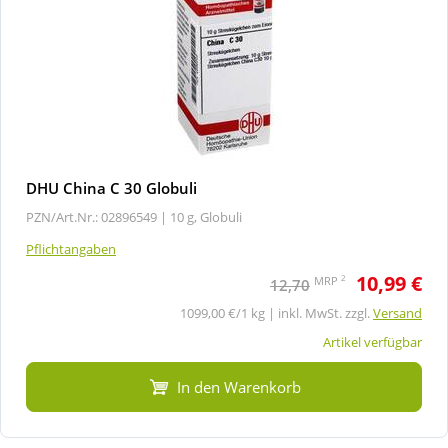
DHU China C 30 Globuli
PZN/Art.Nr.: 02896549 |
10 g, Globuli
Pflichtangaben
10,99 €
2
MRP
12,70
1099,00 €/1 kg | inkl. MwSt. zzgl.
Versand
Artikel verfügbar
In den Warenkorb