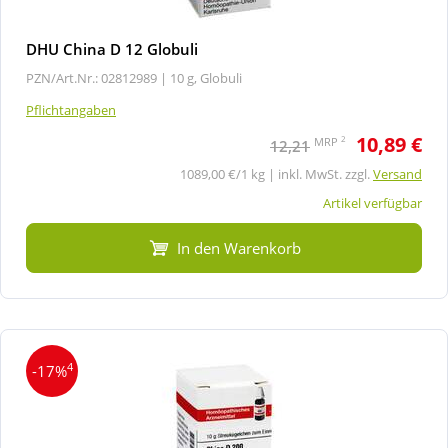
DHU China D 12 Globuli
PZN/Art.Nr.: 02812989 |
10 g, Globuli
Pflichtangaben
10,89 €
2
MRP
12,21
1089,00 €/1 kg | inkl. MwSt. zzgl.
Versand
Artikel verfügbar
In den Warenkorb
4
-17%