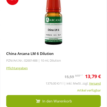
Sale
Körperpflege & Kosmetik
Schnäppchen
Liebe & Erotik
Sparsets
Mutter & Kind
Täglich gut versorgt
Nahrungsergänzung
China Arcana LM 6 Dilution
PZN/Art.Nr.: 02601488 |
10 ml, Dilution
Natur & Homöopathie
Pflichtangaben
13,79 €
Sanitätshaus
2
MRP
15,59
1379,00 €/1 l | inkl. MwSt. zzgl.
Versand
Sport & Fitness
Artikel verfügbar
In den Warenkorb
Tierbedarf