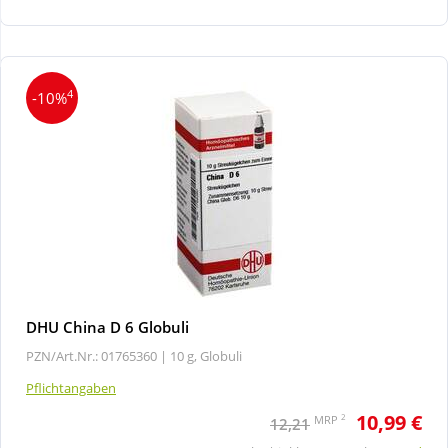
Wellness
4
-10%
DHU China D 6 Globuli
PZN/Art.Nr.: 01765360 |
10 g, Globuli
Pflichtangaben
10,99 €
2
MRP
12,21