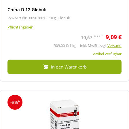
China D 12 Globuli
PZN/Art.Nr.: 00907881 |
10 g, Globuli
Pflichtangaben
9,09 €
2
MRP
10,67
909,00 €/1 kg | inkl. MwSt. zzgl.
Versand
Artikel verfügbar
In den Warenkorb
4
-8%