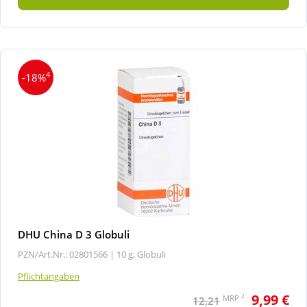
4
-18%
DHU China D 3 Globuli
PZN/Art.Nr.: 02801566 |
10 g, Globuli
Pflichtangaben
9,99 €
2
MRP
12,21