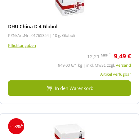
DHU China D 4 Globuli
PZN/Art.Nr.: 01765354 |
10 g, Globuli
Pflichtangaben
9,49 €
2
MRP
12,21
949,00 €/1 kg | inkl. MwSt. zzgl.
Versand
Artikel verfügbar
In den Warenkorb
4
-13%