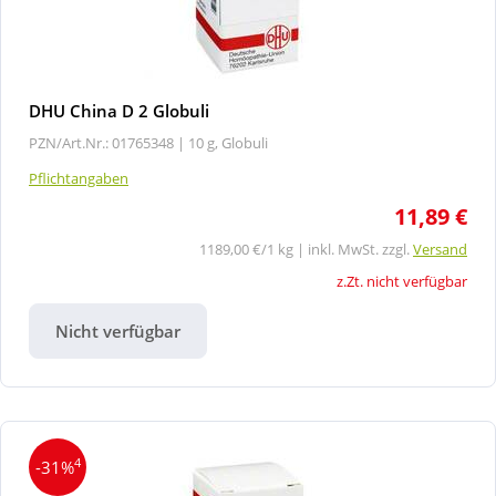
DHU China D 2 Globuli
PZN/Art.Nr.: 01765348 |
10 g, Globuli
Pflichtangaben
11,89 €
1189,00 €/1 kg | inkl. MwSt. zzgl.
Versand
z.Zt. nicht verfügbar
Nicht verfügbar
4
-31%