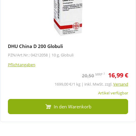
DHU China D 200 Globuli
PZN/Art.Nr.: 04212058 |
10 g, Globuli
Pflichtangaben
16,99 €
2
MRP
20,50
1699,00 €/1 kg | inkl. MwSt. zzgl.
Versand
Artikel verfügbar
In den Warenkorb