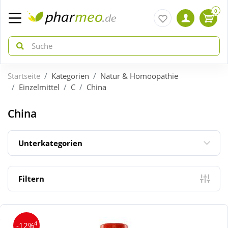
0
Startseite
Kategorien
Natur & Homöopathie
zurück
zurück
Einzelmittel
C
China
ÜBERSICHT AKTIONEN
ÜBERSICHT KATEGORIEN
China
Aktuelle Coupons
Arzneimittel
Unterkategorien
Gratis dazu
Bio & Genuss
Filtern
Neuheiten
Diabetes
4
-12%