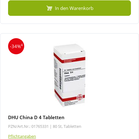
In den Warenkorb
4
-34%
DHU China D 4 Tabletten
PZN/Art.Nr.: 01765331 |
80 St, Tabletten
Pflichtangaben