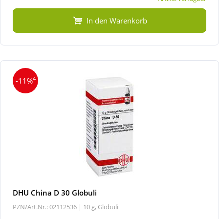
In den Warenkorb
4
-11%
DHU China D 30 Globuli
PZN/Art.Nr.: 02112536 |
10 g, Globuli