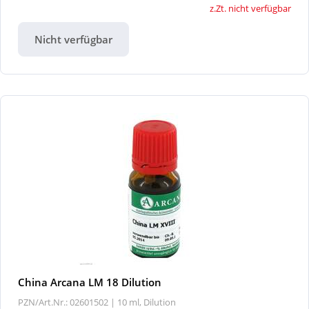
z.Zt. nicht verfügbar
Nicht verfügbar
China Arcana LM 18 Dilution
PZN/Art.Nr.: 02601502 |
10 ml, Dilution