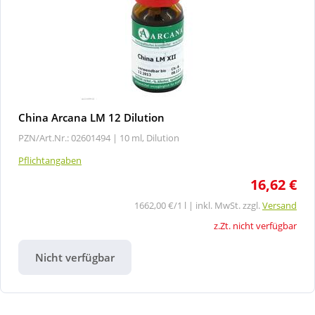
China Arcana LM 12 Dilution
PZN/Art.Nr.: 02601494 |
10 ml, Dilution
Pflichtangaben
16,62 €
1662,00 €/1 l | inkl. MwSt. zzgl.
Versand
z.Zt. nicht verfügbar
Nicht verfügbar