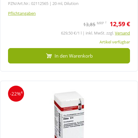
PZN/Art.Nr.: 02112565 |
20 ml, Dilution
Pflichtangaben
12,59 €
2
MRP
13,85
629,50 €/1 l | inkl. MwSt. zzgl.
Versand
Artikel verfügbar
In den Warenkorb
4
-22%