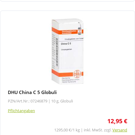
DHU China C 5 Globuli
PZN/Art.Nr.: 07246879 |
10 g, Globuli
Pflichtangaben
12,95 €
1295,00 €/1 kg | inkl. MwSt. zzgl.
Versand