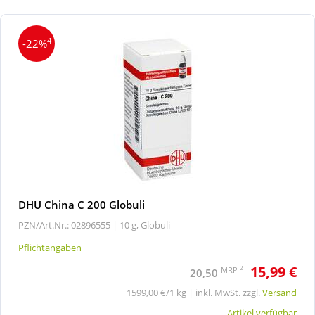
4
-22%
DHU China C 200 Globuli
PZN/Art.Nr.: 02896555 |
10 g, Globuli
Pflichtangaben
15,99 €
2
MRP
20,50
1599,00 €/1 kg | inkl. MwSt. zzgl.
Versand
Artikel verfügbar