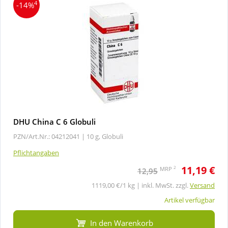
4
-14%
DHU China C 6 Globuli
PZN/Art.Nr.: 04212041 |
10 g, Globuli
Pflichtangaben
11,19 €
2
MRP
12,95
1119,00 €/1 kg | inkl. MwSt. zzgl.
Versand
Artikel verfügbar
In den Warenkorb