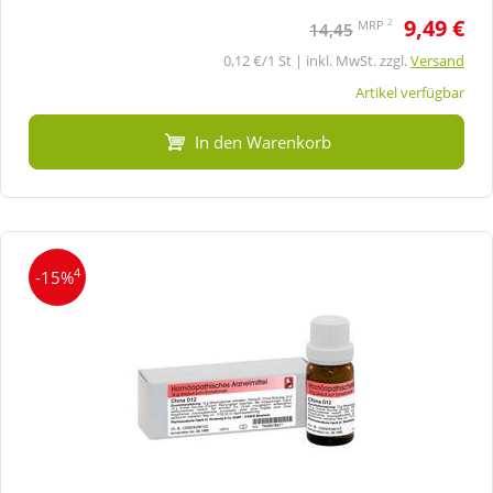
9,49 €
2
MRP
14,45
0,12 €/1 St | inkl. MwSt. zzgl.
Versand
Artikel verfügbar
In den Warenkorb
4
-15%