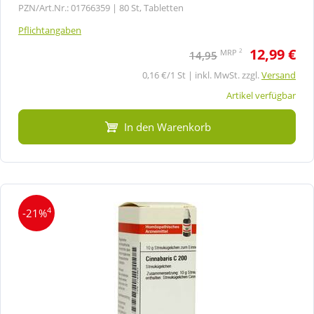
PZN/Art.Nr.: 01766359 |
80 St, Tabletten
Pflichtangaben
12,99 €
2
MRP
14,95
0,16 €/1 St | inkl. MwSt. zzgl.
Versand
Artikel verfügbar
In den Warenkorb
4
-21%