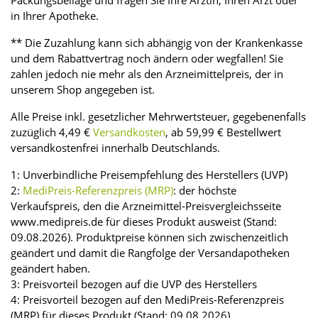
Packungsbeilage und fragen Sie Ihre Ärztin, Ihren Arzt oder
in Ihrer Apotheke.
** Die Zuzahlung kann sich abhängig von der Krankenkasse
und dem Rabattvertrag noch ändern oder wegfallen! Sie
zahlen jedoch nie mehr als den Arzneimittelpreis, der in
unserem Shop angegeben ist.
Alle Preise inkl. gesetzlicher Mehrwertsteuer, gegebenenfalls
zuzüglich 4,49 €
Versandkosten
, ab 59,99 € Bestellwert
versandkostenfrei innerhalb Deutschlands.
1: Unverbindliche Preisempfehlung des Herstellers (UVP)
2:
MediPreis-Referenzpreis (MRP)
: der höchste
Verkaufspreis, den die Arzneimittel-Preisvergleichsseite
www.medipreis.de für dieses Produkt ausweist (Stand:
09.08.2026). Produktpreise können sich zwischenzeitlich
geändert und damit die Rangfolge der Versandapotheken
geändert haben.
3: Preisvorteil bezogen auf die UVP des Herstellers
4: Preisvorteil bezogen auf den MediPreis-Referenzpreis
(MRP) für dieses Produkt (Stand: 09.08.2026).