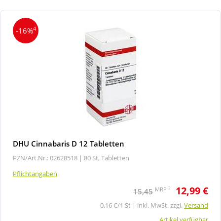
4
-16%
DHU Cinnabaris D 12 Tabletten
PZN/Art.Nr.: 02628518 |
80 St, Tabletten
Pflichtangaben
12,99 €
2
MRP
15,45
0,16 €/1 St | inkl. MwSt. zzgl.
Versand
Artikel verfügbar