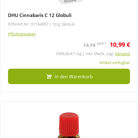
DHU Cinnabaris C 12 Globuli
PZN/Art.Nr.: 07164957 |
10 g, Globuli
Pflichtangaben
10,99 €
2
MRP
13,19
1099,00 €/1 kg | inkl. MwSt. zzgl.
Versand
Artikel verfügbar
In den Warenkorb