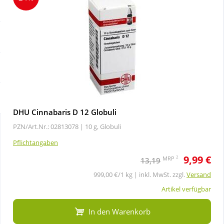
Sale
Körperpflege & Kosmetik
Schnäppchen
Liebe & Erotik
Sparsets
Mutter & Kind
Täglich gut versorgt
Nahrungsergänzung
DHU Cinnabaris D 12 Globuli
PZN/Art.Nr.: 02813078 |
10 g, Globuli
Natur & Homöopathie
Pflichtangaben
9,99 €
Sanitätshaus
2
MRP
13,19
999,00 €/1 kg | inkl. MwSt. zzgl.
Versand
Sport & Fitness
Artikel verfügbar
In den Warenkorb
Tierbedarf