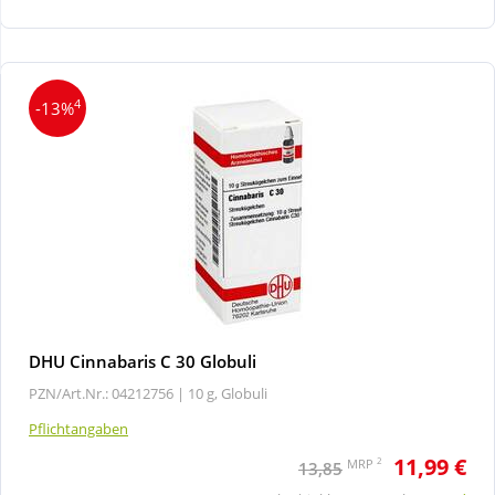
Wellness
4
-13%
DHU Cinnabaris C 30 Globuli
PZN/Art.Nr.: 04212756 |
10 g, Globuli
Pflichtangaben
11,99 €
2
MRP
13,85