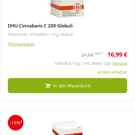
DHU Cinnabaris C 200 Globuli
PZN/Art.Nr.: 07164963 |
10 g, Globuli
Pflichtangaben
16,99 €
2
MRP
21,50
1699,00 €/1 kg | inkl. MwSt. zzgl.
Versand
Artikel verfügbar
In den Warenkorb
4
-16%