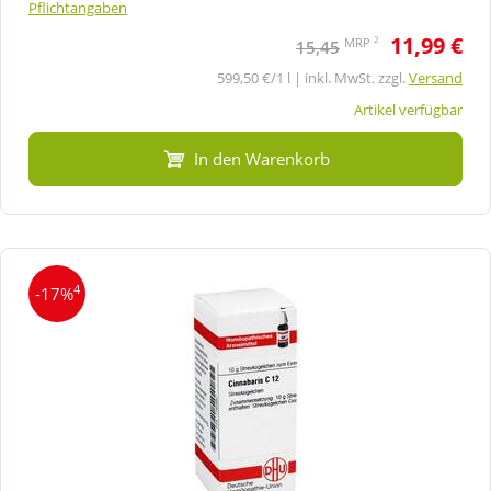
Pflichtangaben
11,99 €
2
MRP
15,45
599,50 €/1 l | inkl. MwSt. zzgl.
Versand
Artikel verfügbar
In den Warenkorb
4
-17%