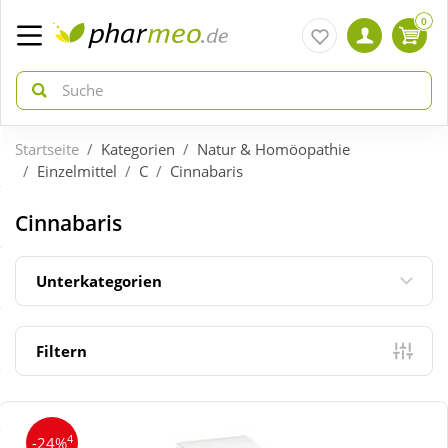
0
Startseite
Kategorien
Natur & Homöopathie
zurück
zurück
Einzelmittel
C
Cinnabaris
ÜBERSICHT AKTIONEN
ÜBERSICHT KATEGORIEN
Cinnabaris
Aktuelle Coupons
Arzneimittel
Unterkategorien
Gratis dazu
Bio & Genuss
Filtern
Neuheiten
Diabetes
4
-24%