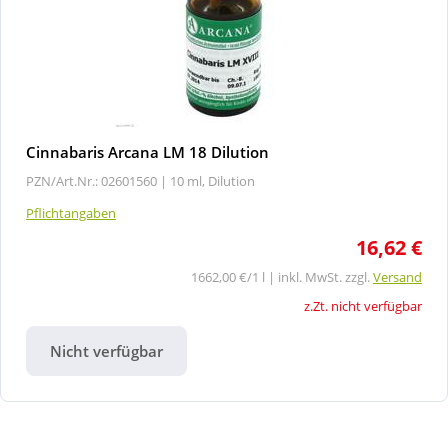
Cinnabaris Arcana LM 18 Dilution
PZN/Art.Nr.: 02601560 |
10 ml, Dilution
Pflichtangaben
16,62 €
1662,00 €/1 l | inkl. MwSt. zzgl.
Versand
z.Zt. nicht verfügbar
Nicht verfügbar