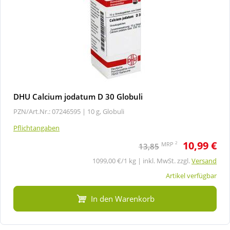
DHU Calcium jodatum D 30 Globuli
PZN/Art.Nr.: 07246595 |
10 g, Globuli
Pflichtangaben
10,99 €
2
MRP
13,85
1099,00 €/1 kg | inkl. MwSt. zzgl.
Versand
Artikel verfügbar
In den Warenkorb