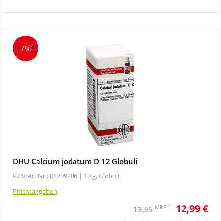
Wellness
4
-7%
DHU Calcium jodatum D 12 Globuli
PZN/Art.Nr.: 04209286 |
10 g, Globuli
Pflichtangaben
12,99 €
2
MRP
13,95