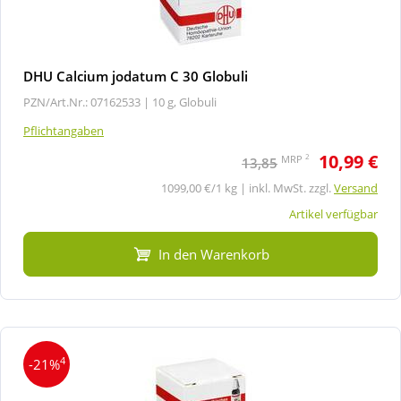
DHU Calcium jodatum C 30 Globuli
PZN/Art.Nr.: 07162533 |
10 g, Globuli
Pflichtangaben
10,99 €
2
MRP
13,85
1099,00 €/1 kg | inkl. MwSt. zzgl.
Versand
Artikel verfügbar
In den Warenkorb
4
-21%