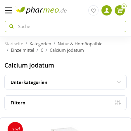
0
Startseite
Kategorien
Natur & Homöopathie
zurück
zurück
Einzelmittel
C
Calcium jodatum
ÜBERSICHT AKTIONEN
ÜBERSICHT KATEGORIEN
Calcium jodatum
Aktuelle Coupons
Arzneimittel
Unterkategorien
Gratis dazu
Bio & Genuss
Filtern
Neuheiten
Diabetes
4
-7%