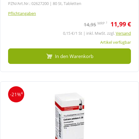
PZN/Art.Nr.: 02627200 |
80 St, Tabletten
Pflichtangaben
11,99 €
2
MRP
14,95
0,15 €/1 St | inkl. MwSt. zzgl.
Versand
Artikel verfügbar
In den Warenkorb
4
-21%