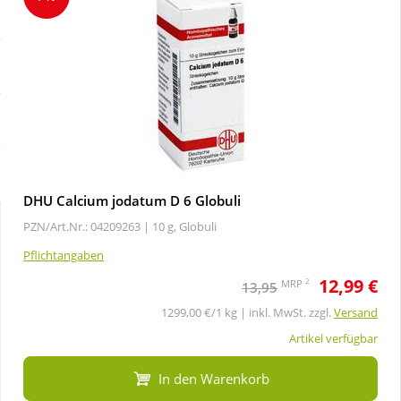
Sale
Körperpflege & Kosmetik
Schnäppchen
Liebe & Erotik
Sparsets
Mutter & Kind
Täglich gut versorgt
Nahrungsergänzung
DHU Calcium jodatum D 6 Globuli
PZN/Art.Nr.: 04209263 |
10 g, Globuli
Natur & Homöopathie
Pflichtangaben
12,99 €
Sanitätshaus
2
MRP
13,95
1299,00 €/1 kg | inkl. MwSt. zzgl.
Versand
Sport & Fitness
Artikel verfügbar
In den Warenkorb
Tierbedarf