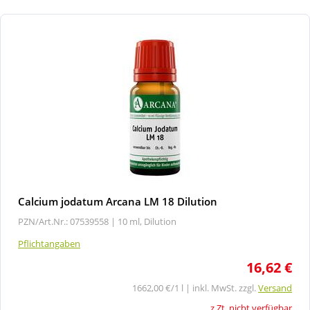
Calcium jodatum Arcana LM 18 Dilution
PZN/Art.Nr.: 07539558 |
10 ml, Dilution
Pflichtangaben
16,62 €
1662,00 €/1 l | inkl. MwSt. zzgl.
Versand
z.Zt. nicht verfügbar