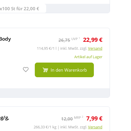
x100 St für 22,00 €
 Body
22,99 €
1
UVP
26,75
114,95 €/1 l | inkl. MwSt. zzgl.
Versand
Artikel auf Lager
Auf den Merkzettel
In den Warenkorb
g/g,
7,99 €
2
MRP
12,00
266,33 €/1 kg | inkl. MwSt. zzgl.
Versand