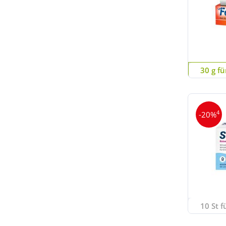
30 g fü
4
-20%
10 St f