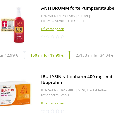
ANTI BRUMM forte Pumpzerstäube
PZN/Art.Nr.: 02830585 |
150 ml
|
HERMES Arzneimittel GmbH
Pflichtangaben
ür 12,99 €
150 ml für 19,99 €
2x150 ml für 34,04 €
IBU LYSIN ratiopharm 400 mg - mit
Ibuprofen
PZN/Art.Nr.: 16197884 |
50 St, Filmtabletten
|
ratiopharm GmbH
Pflichtangaben