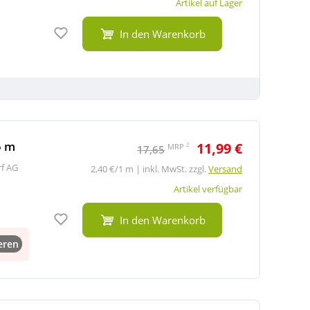
Artikel auf Lager
Auf den Merkzettel
In den Warenkorb
5 m
11,99 €
2
MRP
17,65
rf AG
2,40 €/1 m | inkl. MwSt. zzgl.
Versand
Artikel verfügbar
Auf den Merkzettel
In den Warenkorb
eren