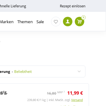
hnelle Lieferung
Rezept einlösen
0
Marken
Themen
Sale
e
ierung
Beliebtheit
g/g,
11,99 €
2
MRP
16,80
239,80 €/1 kg | inkl. MwSt. zzgl.
Versand