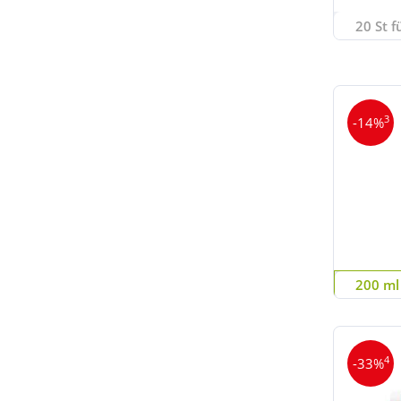
20 St f
3
-14%
200 ml 
4
-33%