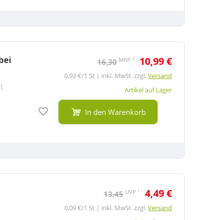
bei
10,99 €
2
MRP
16,30
0,92 €/1 St | inkl. MwSt. zzgl.
Versand
|
Artikel auf Lager
Auf den Merkzettel
In den Warenkorb
4,49 €
1
UVP
13,45
0,09 €/1 St | inkl. MwSt. zzgl.
Versand