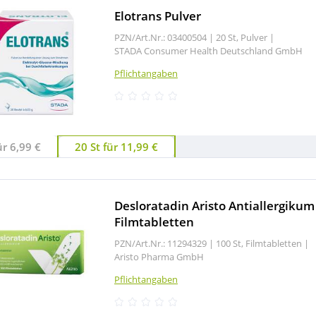
Elotrans Pulver
PZN/Art.Nr.: 03400504 |
20 St, Pulver
|
STADA Consumer Health Deutschland GmbH
Pflichtangaben
ür 6,99 €
20 St für 11,99 €
Desloratadin Aristo Antiallergikum
Filmtabletten
PZN/Art.Nr.: 11294329 |
100 St, Filmtabletten
|
Aristo Pharma GmbH
Pflichtangaben