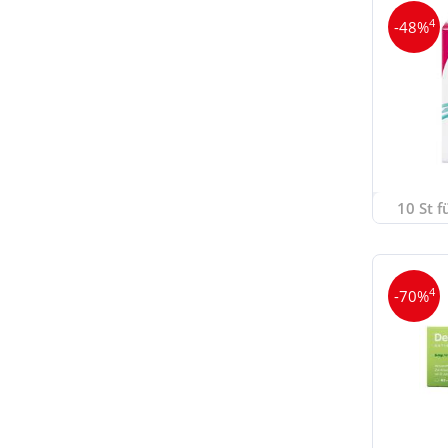
4
-48%
10 St f
4
-70%