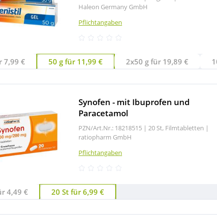
Haleon Germany GmbH
Pflichtangaben
r 7,99 €
50 g für 11,99 €
2x50 g für 19,89 €
1
Synofen - mit Ibuprofen und
Paracetamol
PZN/Art.Nr.: 18218515 |
20 St, Filmtabletten
|
ratiopharm GmbH
Pflichtangaben
ür 4,49 €
20 St für 6,99 €