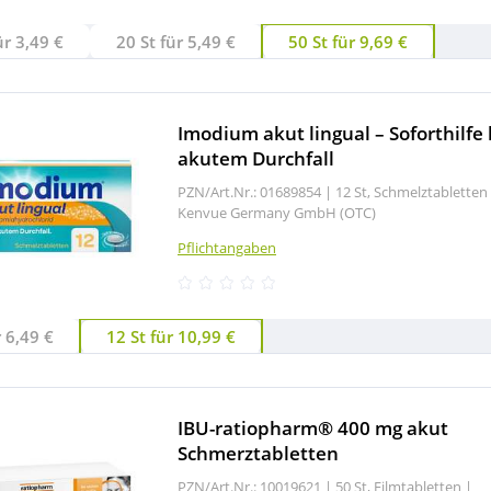
ür 3,49 €
20 St für 5,49 €
50 St für 9,69 €
Imodium akut lingual – Soforthilfe 
akutem Durchfall
PZN/Art.Nr.: 01689854 |
12 St, Schmelztabletten
Kenvue Germany GmbH (OTC)
Pflichtangaben
r 6,49 €
12 St für 10,99 €
IBU-ratiopharm® 400 mg akut
Schmerztabletten
PZN/Art.Nr.: 10019621 |
50 St, Filmtabletten
|