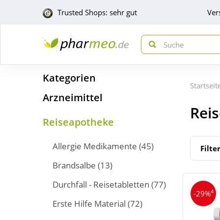
Trusted Shops: sehr gut
Ver
Kategorien
Startseit
Arzneimittel
Rei
Reiseapotheke
Allergie Medikamente
(45)
Filte
Brandsalbe
(13)
Durchfall - Reisetabletten
(77)
4
-29%
Erste Hilfe Material
(72)