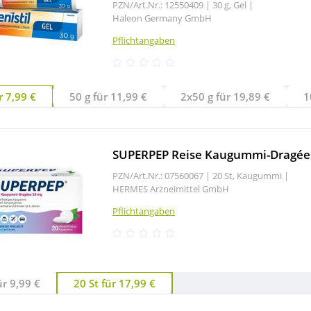
PZN/Art.Nr.: 12550409 |
30 g, Gel
|
Haleon Germany GmbH
Pflichtangaben
r 7,99 €
50 g für 11,99 €
2x50 g für 19,89 €
1
SUPERPEP Reise Kaugummi-Dragée
PZN/Art.Nr.: 07560067 |
20 St, Kaugummi
|
HERMES Arzneimittel GmbH
Pflichtangaben
ür 9,99 €
20 St für 17,99 €