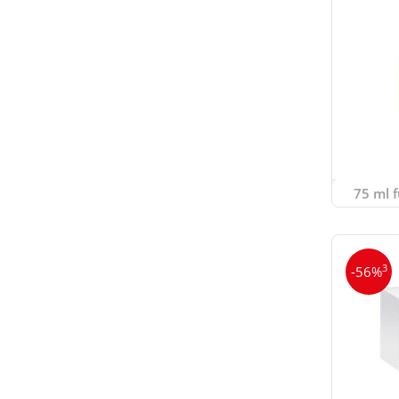
75 ml f
3
-56%