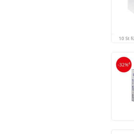
10 St f
4
-32%