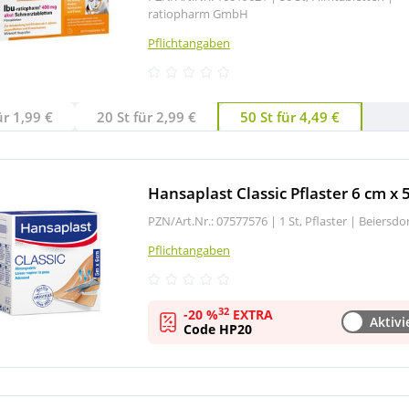
ratiopharm GmbH
Pflichtangaben
ür 1,99 €
20 St für 2,99 €
50 St für 4,49 €
Hansaplast Classic Pflaster 6 cm x 
PZN/Art.Nr.: 07577576 |
1 St, Pflaster
|
Beiersdo
Pflichtangaben
32
-20 %
EXTRA
Aktivi
Code HP20