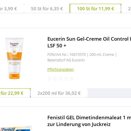
ür 3,90 €
50 St für 6,35 €
100 St für 11,99 €
2
Eucerin Sun Gel-Creme Oil Control
LSF 50 +
PZN/Art.Nr.: 16015570 |
200 ml, Creme
|
Beiersdorf AG Eucerin
Pflichtangaben
für 22,99 €
2x200 ml für 36,02 €
Fenistil GEL Dimetindenmaleat 1 m
zur Linderung von Juckreiz