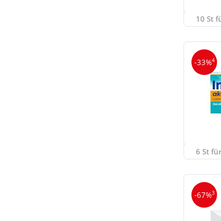
10 St f
4
-33%
6 St fü
3
-67%