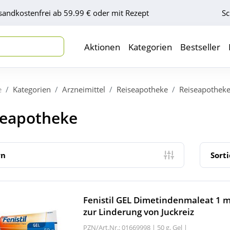
sandkostenfrei ab 59.99 € oder mit Rezept
Sc
Aktionen
Kategorien
Bestseller
e
Kategorien
Arzneimittel
Reiseapotheke
Reiseapothek
seapotheke
rn
Sort
Fenistil GEL Dimetindenmaleat 1 m
zur Linderung von Juckreiz
PZN/Art.Nr.: 01669998 |
50 g, Gel
|