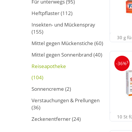
Für unterwegs
(95)
Heftpflaster
(112)
Insekten- und Mückenspray
(155)
30 g fü
Mittel gegen Mückenstiche
(60)
Mittel gegen Sonnenbrand
(40)
3
-36%
Reiseapotheke
(104)
Sonnencreme
(2)
Verstauchungen & Prellungen
(36)
10 St f
Zeckenentferner
(24)