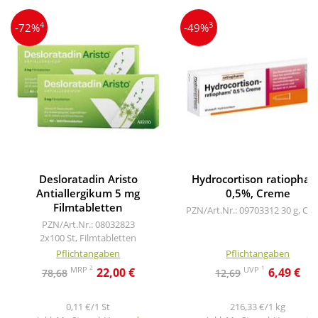
4
3
-72%
-49%
Desloratadin Aristo
Hydrocortison ratiopha
Antiallergikum 5 mg
0,5%, Creme
Filmtabletten
PZN/Art.Nr.: 09703312
30 g, Cr
PZN/Art.Nr.: 08032823
2x100 St, Filmtabletten
Pflichtangaben
Pflichtangaben
2
1
MRP
UVP
22,00 €
6,49 €
78,68
12,69
0,11 €/1 St
216,33 €/1 kg