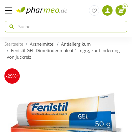
0
Startseite
Arzneimittel
Antiallergikum
zurück
zurück
Fenistil GEL Dimetindenmaleat 1 mg/g, zur Linderung
von Juckreiz
ÜBERSICHT AKTIONEN
ÜBERSICHT KATEGORIEN
4
-29%
Aktuelle Coupons
Arzneimittel
Gratis dazu
Bio & Genuss
Neuheiten
Diabetes