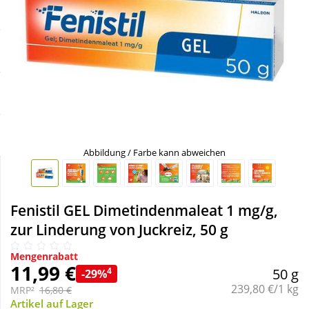
Sale
Körperpflege & Kosmetik
Schnäppchen
Liebe & Erotik
Sparsets
Mutter & Kind
Täglich gut versorgt
Nahrungsergänzung
Abbildung / Farbe kann abweichen
Natur & Homöopathie
Fenistil GEL Dimetindenmaleat 1 mg/g,
Sanitätshaus
zur Linderung von Juckreiz, 50 g
Mengenrabatt
Sport & Fitness
11,99 €
4
50 g
-29%
Grundpreis:
239,80 €/1 kg
MRP²
16,80 €
Tierbedarf
Artikel auf Lager