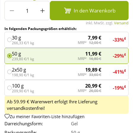
In den Warenkorb
Wellness
inkl. MwSt. zzgl.
Versand
In folgenden Packungsgrößen erhältlich:
7,99 €
30 g
4
-33%
MRP²
12,00 €
266,33 €/1 kg
11,99 €
50 g
4
-29%
MRP²
16,80 €
239,80 €/1 kg
19,89 €
2x50 g
4
-41%
MRP²
33,60 €
198,90 €/1 kg
20,99 €
100 g
4
-19%
MRP²
26,00 €
209,90 €/1 kg
Ab 59.99 € Warenwert erfolgt Ihre Lieferung
versandkostenfrei!
Zu meiner Favoriten-Liste hinzufügen
Darreichungsform:
Gel
Packungsgröße:
50 g