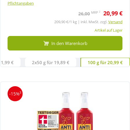
Pflichtangaben
20,99 €
2
MRP
26,00
209,90 €/1 kg | inkl. MwSt. zzgl.
Versand
Artikel auf Lager
In den Warenkorb
11,99 €
2x50 g für 19,89 €
100 g für 20,99 €
3
-15%