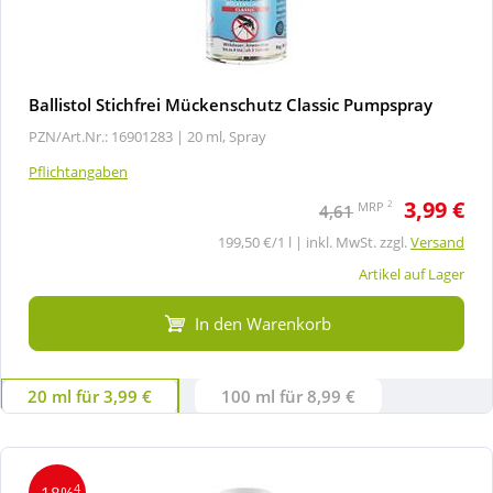
Ballistol Stichfrei Mückenschutz Classic Pumpspray
PZN/Art.Nr.: 16901283 |
20 ml, Spray
Pflichtangaben
3,99 €
2
MRP
4,61
199,50 €/1 l | inkl. MwSt. zzgl.
Versand
Artikel auf Lager
In den Warenkorb
20 ml für 3,99 €
100 ml für 8,99 €
4
-18%