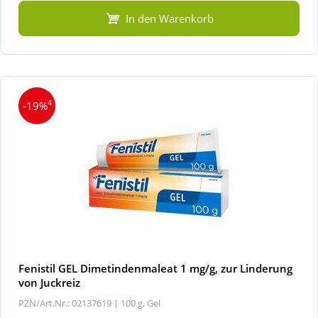
In den Warenkorb
4
-19%
Fenistil GEL Dimetindenmaleat 1 mg/g, zur Linderung
von Juckreiz
PZN/Art.Nr.: 02137619 |
100 g, Gel