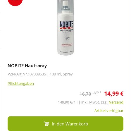
Sale
Körperpflege & Kosmetik
Schnäppchen
Liebe & Erotik
Sparsets
Mutter & Kind
Täglich gut versorgt
Nahrungsergänzung
NOBITE Hautspray
PZN/Art.Nr.: 07338535 |
100 ml, Spray
Natur & Homöopathie
Pflichtangaben
14,99 €
Sanitätshaus
1
UVP
16,70
149,90 €/1 l | inkl. MwSt. zzgl.
Versand
Sport & Fitness
Artikel verfügbar
In den Warenkorb
Tierbedarf