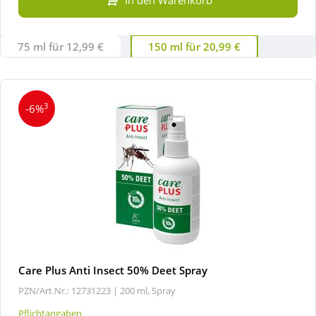
75 ml für 12,99 €
150 ml für 20,99 €
3
-6%
Care Plus Anti Insect 50% Deet Spray
PZN/Art.Nr.: 12731223 |
200 ml, Spray
Pflichtangaben