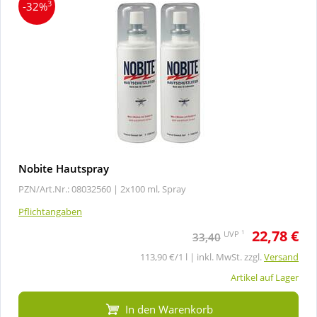
3
-32%
Nobite Hautspray
PZN/Art.Nr.: 08032560 |
2x100 ml, Spray
Pflichtangaben
22,78 €
1
UVP
33,40
113,90 €/1 l | inkl. MwSt. zzgl.
Versand
Artikel auf Lager
In den Warenkorb