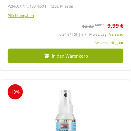
PZN/Art.Nr.: 13346504 |
42 St, Pflaster
Pflichtangaben
9,99 €
2
MRP
12,03
0,24 €/1 St | inkl. MwSt. zzgl.
Versand
Artikel verfügbar
In den Warenkorb
4
-13%