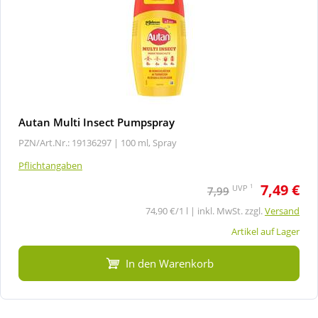
Autan Multi Insect Pumpspray
PZN/Art.Nr.: 19136297 |
100 ml, Spray
Pflichtangaben
7,49 €
1
UVP
7,99
74,90 €/1 l | inkl. MwSt. zzgl.
Versand
Artikel auf Lager
In den Warenkorb