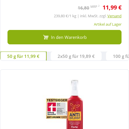
11,99 €
2
MRP
16,80
239,80 €/1 kg | inkl. MwSt. zzgl.
Versand
Artikel auf Lager
In den Warenkorb
50 g für 11,99 €
2x50 g für 19,89 €
100 g f