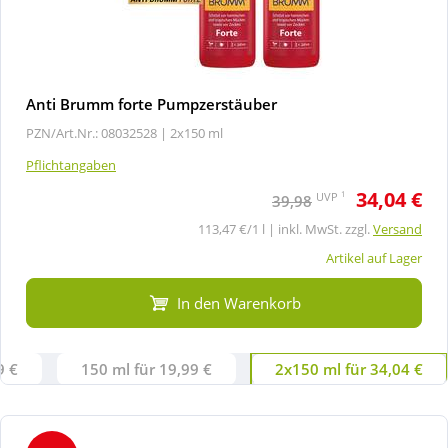
Anti Brumm forte Pumpzerstäuber
PZN/Art.Nr.: 08032528 |
2x150 ml
Pflichtangaben
34,04 €
1
UVP
39,98
113,47 €/1 l | inkl. MwSt. zzgl.
Versand
Artikel auf Lager
In den Warenkorb
9 €
150 ml für 19,99 €
2x150 ml für 34,04 €