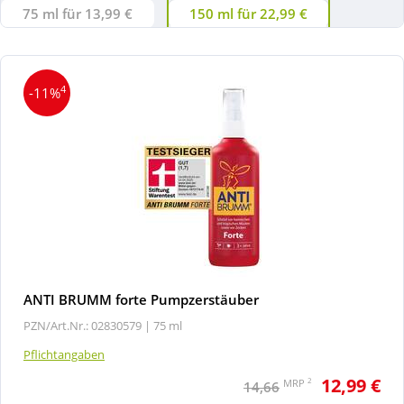
75 ml für 13,99 €
150 ml für 22,99 €
4
-11%
ANTI BRUMM forte Pumpzerstäuber
PZN/Art.Nr.: 02830579 |
75 ml
Pflichtangaben
12,99 €
2
MRP
14,66