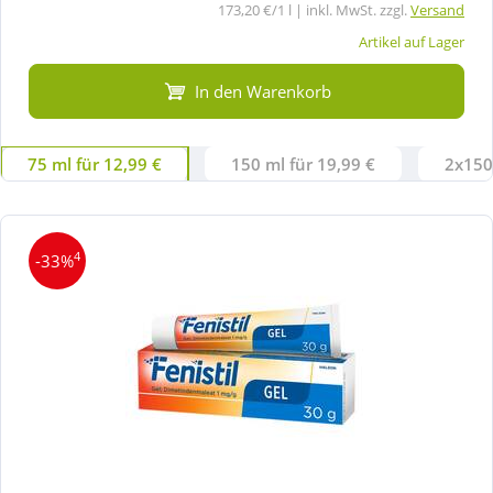
173,20 €/1 l | inkl. MwSt. zzgl.
Versand
Artikel auf Lager
In den Warenkorb
75 ml für 12,99 €
150 ml für 19,99 €
2x150
4
-33%