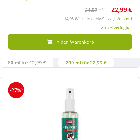
22,99 €
1
UVP
24,57
114,95 €/1 l | inkl. MwSt. zzgl.
Versand
Artikel verfügbar
In den Warenkorb
60 ml für 12,99 €
200 ml für 22,99 €
3
-27%