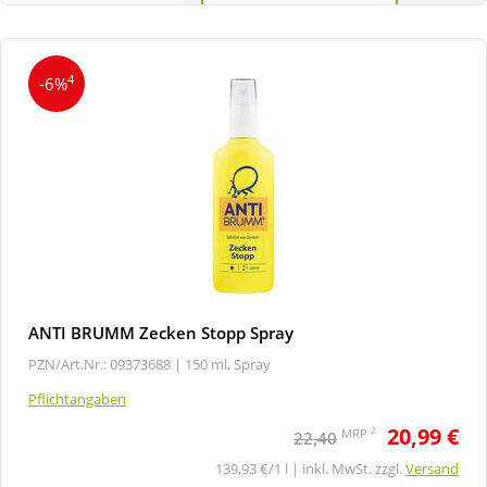
4
-6%
ANTI BRUMM Zecken Stopp Spray
PZN/Art.Nr.: 09373688 |
150 ml, Spray
Pflichtangaben
20,99 €
2
MRP
22,40
139,93 €/1 l | inkl. MwSt. zzgl.
Versand