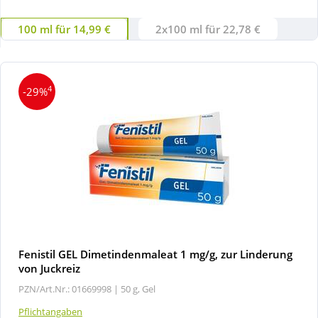
100 ml für 14,99 €
2x100 ml für 22,78 €
Wellness
4
-29%
Fenistil GEL Dimetindenmaleat 1 mg/g, zur Linderung
von Juckreiz
PZN/Art.Nr.: 01669998 |
50 g, Gel
Pflichtangaben