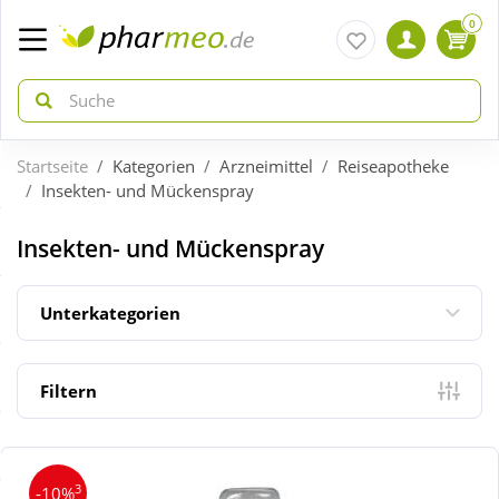
0
Startseite
Kategorien
Arzneimittel
Reiseapotheke
zurück
zurück
Insekten- und Mückenspray
ÜBERSICHT AKTIONEN
ÜBERSICHT KATEGORIEN
Insekten- und Mückenspray
Aktuelle Coupons
Arzneimittel
Unterkategorien
Gratis dazu
Bio & Genuss
Filtern
Neuheiten
Diabetes
3
-10%