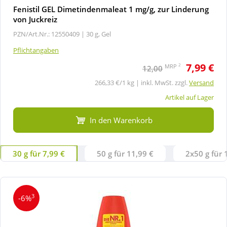
Fenistil GEL Dimetindenmaleat 1 mg/g, zur Linderung
von Juckreiz
PZN/Art.Nr.: 12550409 |
30 g, Gel
Pflichtangaben
7,99 €
2
MRP
12,00
266,33 €/1 kg | inkl. MwSt. zzgl.
Versand
Artikel auf Lager
In den Warenkorb
30 g für 7,99 €
50 g für 11,99 €
2x50 g für 
3
-6%