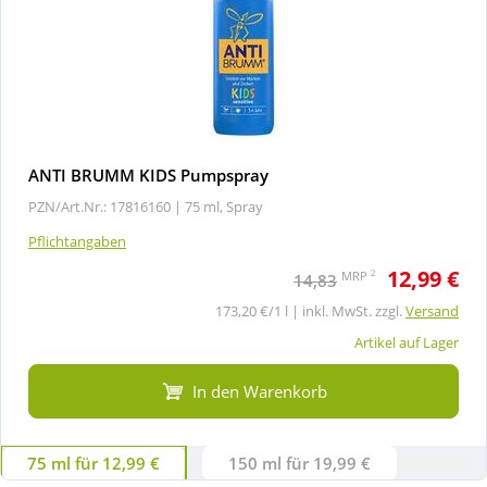
ANTI BRUMM KIDS Pumpspray
PZN/Art.Nr.: 17816160 |
75 ml, Spray
Pflichtangaben
12,99 €
2
MRP
14,83
173,20 €/1 l | inkl. MwSt. zzgl.
Versand
Artikel auf Lager
In den Warenkorb
75 ml für 12,99 €
150 ml für 19,99 €