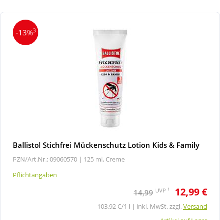
3
-13%
Ballistol Stichfrei Mückenschutz Lotion Kids & Family
PZN/Art.Nr.: 09060570 |
125 ml, Creme
Pflichtangaben
12,99 €
1
UVP
14,99
103,92 €/1 l | inkl. MwSt. zzgl.
Versand