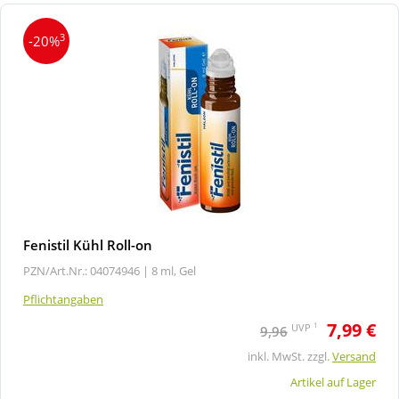
3
-20%
Fenistil Kühl Roll-on
PZN/Art.Nr.: 04074946 |
8 ml, Gel
Pflichtangaben
7,99 €
1
UVP
9,96
inkl. MwSt. zzgl.
Versand
Artikel auf Lager