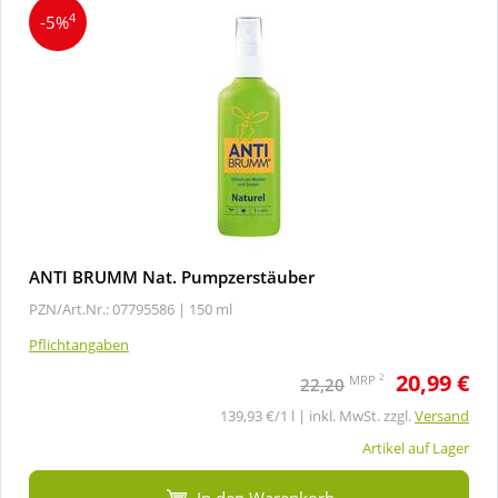
4
-5%
ANTI BRUMM Nat. Pumpzerstäuber
PZN/Art.Nr.: 07795586 |
150 ml
Pflichtangaben
20,99 €
2
MRP
22,20
139,93 €/1 l | inkl. MwSt. zzgl.
Versand
Artikel auf Lager
In den Warenkorb