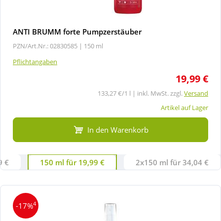
ANTI BRUMM forte Pumpzerstäuber
PZN/Art.Nr.: 02830585 |
150 ml
Pflichtangaben
19,99 €
133,27 €/1 l | inkl. MwSt. zzgl.
Versand
Artikel auf Lager
In den Warenkorb
9 €
150 ml für 19,99 €
2x150 ml für 34,04 €
4
-17%