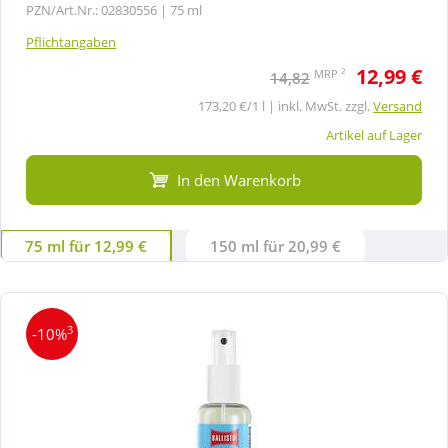
PZN/Art.Nr.: 02830556 |
75 ml
Pflichtangaben
12,99 €
2
MRP
14,82
173,20 €/1 l | inkl. MwSt. zzgl.
Versand
Artikel auf Lager
In den Warenkorb
75 ml für 12,99 €
150 ml für 20,99 €
3
-10%