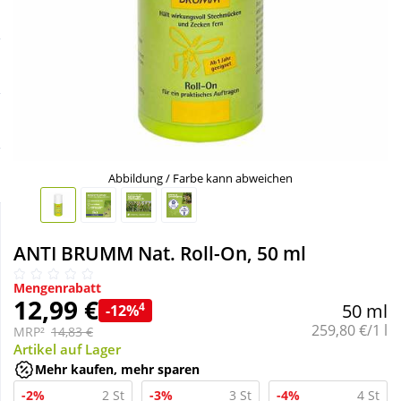
Sale
Körperpflege & Kosmetik
Schnäppchen
Liebe & Erotik
Sparsets
Mutter & Kind
Täglich gut versorgt
Nahrungsergänzung
Abbildung / Farbe kann abweichen
Natur & Homöopathie
ANTI BRUMM Nat. Roll-On, 50 ml
Sanitätshaus
Mengenrabatt
12,99 €
4
50 ml
-12%
Grundpreis:
259,80 €/1 l
MRP²
14,83 €
Sport & Fitness
Artikel auf Lager
Mehr kaufen, mehr sparen
Tierbedarf
-2%
2 St
-3%
3 St
-4%
4 St