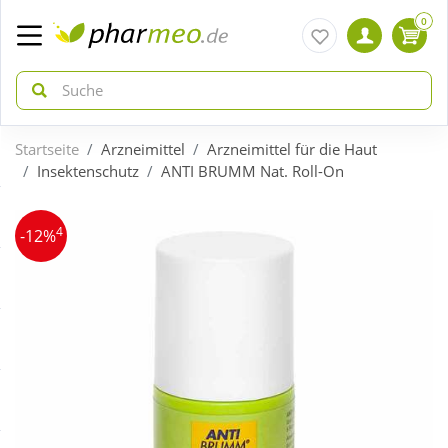
0
Startseite
Arzneimittel
Arzneimittel für die Haut
zurück
zurück
Insektenschutz
ANTI BRUMM Nat. Roll-On
ÜBERSICHT AKTIONEN
ÜBERSICHT KATEGORIEN
4
-12%
Aktuelle Coupons
Arzneimittel
Gratis dazu
Bio & Genuss
Neuheiten
Diabetes