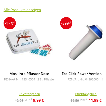
Alle Produkte anzeigen
4
4
-17%
-39%
Moskinto Pflaster Dose
Eco Click Power Version 2
PZN/Art.Nr.: 13346504
42 St, Pflaster
PZN/Art.Nr.: 04392600
1 St
Pflichtangaben
Pflichtangaben
2
2
MRP
MRP
9,99 €
11,99 €
12,03
19,59