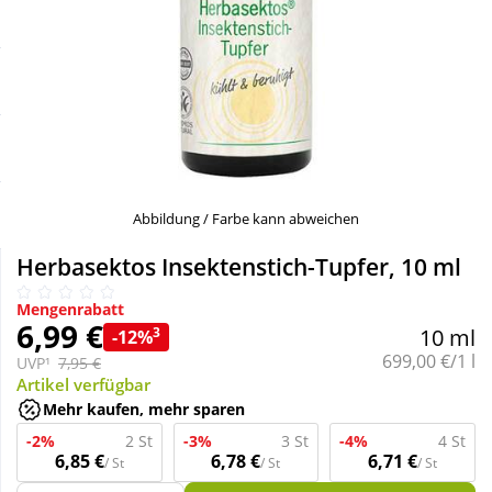
Sale
Körperpflege & Kosmetik
Schnäppchen
Liebe & Erotik
Sparsets
Mutter & Kind
Täglich gut versorgt
Nahrungsergänzung
Abbildung / Farbe kann abweichen
Herbasektos Insektenstich-Tupfer, 10 ml
Natur & Homöopathie
Mengenrabatt
6,99 €
3
10 ml
-12%
Sanitätshaus
Grundpreis:
699,00 €/1 l
UVP¹
7,95 €
Artikel verfügbar
Mehr kaufen, mehr sparen
Sport & Fitness
-2%
2 St
-3%
3 St
-4%
4 St
6,85 €
6,78 €
6,71 €
/ St
/ St
/ St
Tierbedarf