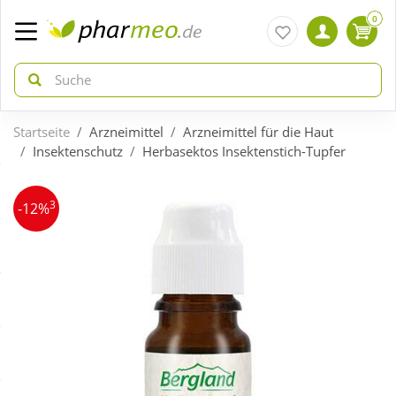
0
Startseite
Arzneimittel
Arzneimittel für die Haut
zurück
zurück
Insektenschutz
Herbasektos Insektenstich-Tupfer
ÜBERSICHT AKTIONEN
ÜBERSICHT KATEGORIEN
3
-12%
Aktuelle Coupons
Arzneimittel
Gratis dazu
Bio & Genuss
Neuheiten
Diabetes