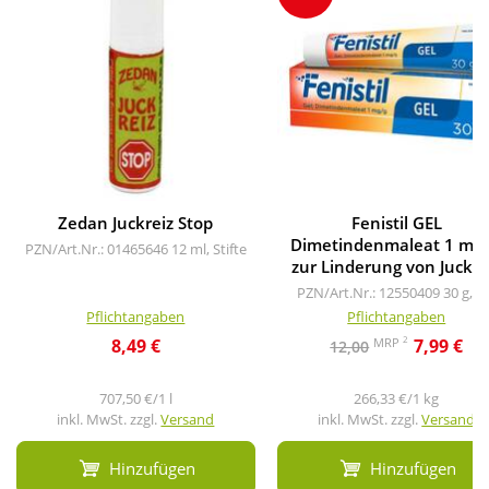
Zedan Juckreiz Stop
Fenistil GEL
Dimetindenmaleat 1 mg/
PZN/Art.Nr.: 01465646
12 ml, Stifte
zur Linderung von Juckre
PZN/Art.Nr.: 12550409
30 g, G
Pflichtangaben
Pflichtangaben
2
MRP
8,49 €
7,99 €
12,00
707,50 €/1 l
266,33 €/1 kg
inkl. MwSt. zzgl.
Versand
inkl. MwSt. zzgl.
Versand
Hinzufügen
Hinzufügen