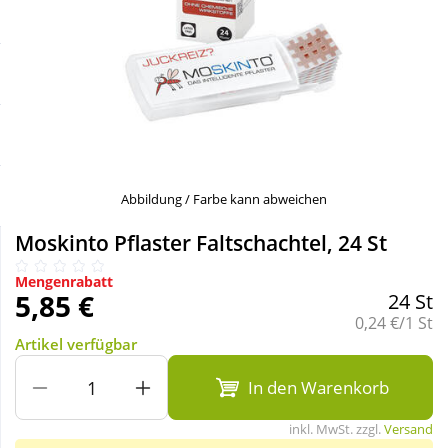
Sale
Körperpflege & Kosmetik
Schnäppchen
Liebe & Erotik
Sparsets
Mutter & Kind
Täglich gut versorgt
Nahrungsergänzung
Abbildung / Farbe kann abweichen
Moskinto Pflaster Faltschachtel, 24 St
Natur & Homöopathie
Mengenrabatt
5,85 €
24 St
Sanitätshaus
Grundpreis:
0,24 €/1 St
Artikel verfügbar
Sport & Fitness
In den Warenkorb
inkl. MwSt. zzgl.
Versand
Tierbedarf