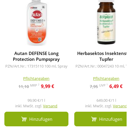
Autan DEFENSE Long
Herbasektos Insektenstic
Protection Pumpspray
Tupfer
PZN/Art.Nr.: 17315110
100 ml, Spray
PZN/Art.Nr.: 00047243
10 ml, Tu
Pflichtangaben
Pflichtangaben
2
1
MRP
UVP
9,99 €
6,49 €
11,10
7,95
99,90 €/1 l
649,00 €/1 l
inkl. MwSt. zzgl.
Versand
inkl. MwSt. zzgl.
Versand
Hinzufügen
Hinzufügen