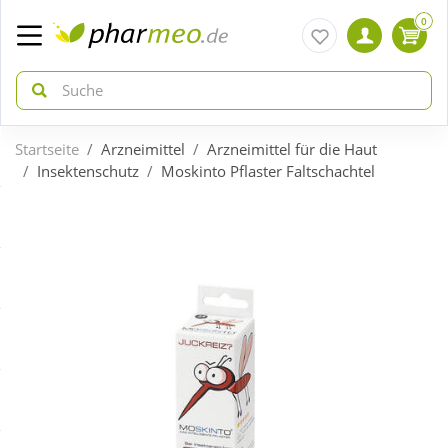
0
Startseite
Arzneimittel
Arzneimittel für die Haut
zurück
zurück
Insektenschutz
Moskinto Pflaster Faltschachtel
ÜBERSICHT AKTIONEN
ÜBERSICHT KATEGORIEN
Aktuelle Coupons
Arzneimittel
Gratis dazu
Bio & Genuss
Neuheiten
Diabetes