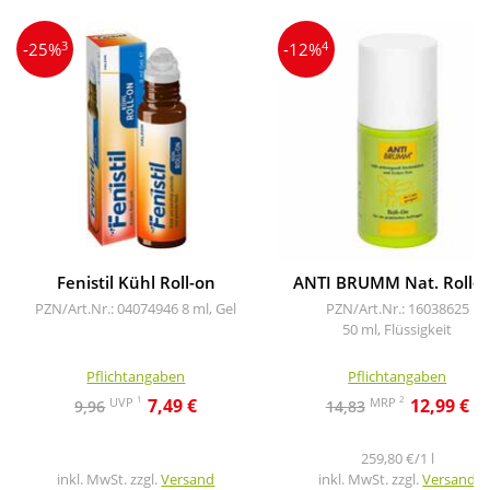
3
4
-25%
-12%
Fenistil Kühl Roll-on
ANTI BRUMM Nat. Roll-
PZN/Art.Nr.: 04074946
8 ml, Gel
PZN/Art.Nr.: 16038625
50 ml, Flüssigkeit
Pflichtangaben
Pflichtangaben
1
2
UVP
MRP
7,49 €
12,99 €
9,96
14,83
259,80 €/1 l
inkl. MwSt. zzgl.
Versand
inkl. MwSt. zzgl.
Versand