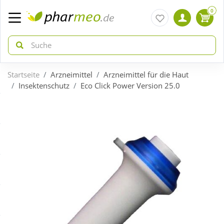
0
Startseite
Arzneimittel
Arzneimittel für die Haut
zurück
zurück
Insektenschutz
Eco Click Power Version 25.0
ÜBERSICHT AKTIONEN
ÜBERSICHT KATEGORIEN
Aktuelle Coupons
Arzneimittel
Gratis dazu
Bio & Genuss
Neuheiten
Diabetes