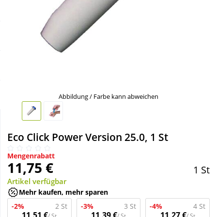
Sale
Körperpflege & Kosmetik
Schnäppchen
Liebe & Erotik
Sparsets
Mutter & Kind
Täglich gut versorgt
Nahrungsergänzung
Abbildung / Farbe kann abweichen
Natur & Homöopathie
Eco Click Power Version 25.0, 1 St
Sanitätshaus
Mengenrabatt
11,75 €
1 St
Artikel verfügbar
Sport & Fitness
Mehr kaufen, mehr sparen
-2%
2 St
-3%
3 St
-4%
4 St
Tierbedarf
11,51 €
11,39 €
11,27 €
/ St
/ St
/ St