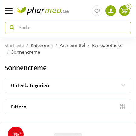
0
Startseite
Kategorien
Arzneimittel
Reiseapotheke
zurück
zurück
Sonnencreme
ÜBERSICHT AKTIONEN
ÜBERSICHT KATEGORIEN
Sonnencreme
Aktuelle Coupons
Arzneimittel
Unterkategorien
Gratis dazu
Bio & Genuss
Filtern
Neuheiten
Diabetes
3
-9%