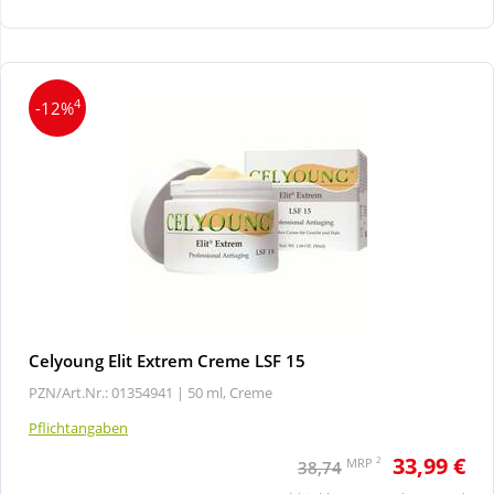
Wellness
4
-12%
Celyoung Elit Extrem Creme LSF 15
PZN/Art.Nr.: 01354941 |
50 ml, Creme
Pflichtangaben
33,99 €
2
MRP
38,74