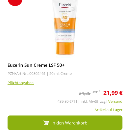
Sale
Körperpflege & Kosmetik
Schnäppchen
Liebe & Erotik
Sparsets
Mutter & Kind
Täglich gut versorgt
Nahrungsergänzung
Eucerin Sun Creme LSF 50+
PZN/Art.Nr.: 00802461 |
50 ml, Creme
Natur & Homöopathie
Pflichtangaben
21,99 €
Sanitätshaus
1
UVP
24,25
439,80 €/1 l | inkl. MwSt. zzgl.
Versand
Sport & Fitness
Artikel auf Lager
In den Warenkorb
Tierbedarf