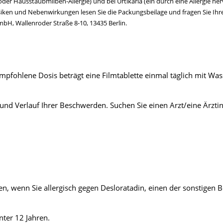
er Hausstaubmilben-Allergie) und bei Urtikaria (ein durch eine Allergie 
iken und Nebenwirkungen lesen Sie die Packungsbeilage und fragen Sie Ihre Ä
H, Wallenroder Straße 8-10, 13435 Berlin.
mpfohlene Dosis beträgt eine Filmtablette einmal täglich mit Was
 und Verlauf Ihrer Beschwerden. Suchen Sie einen Arzt/eine Ärzt
, wenn Sie allergisch gegen Desloratadin, einen der sonstigen Be
nter 12 Jahren.