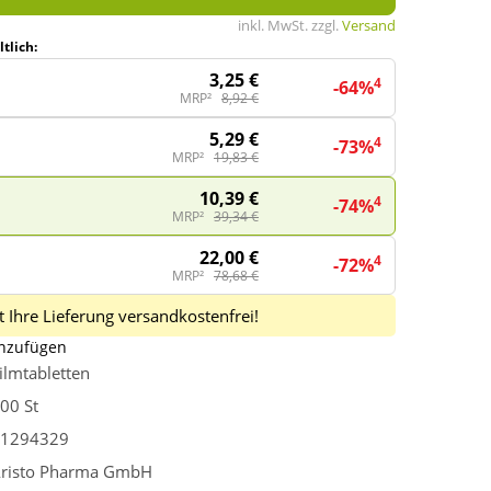
inkl. MwSt. zzgl.
Versand
tlich:
3,25 €
4
-64%
MRP²
8,92 €
5,29 €
4
-73%
MRP²
19,83 €
10,39 €
4
-74%
MRP²
39,34 €
22,00 €
4
-72%
MRP²
78,68 €
 Ihre Lieferung versandkostenfrei!
inzufügen
ilmtabletten
00 St
1294329
risto Pharma GmbH