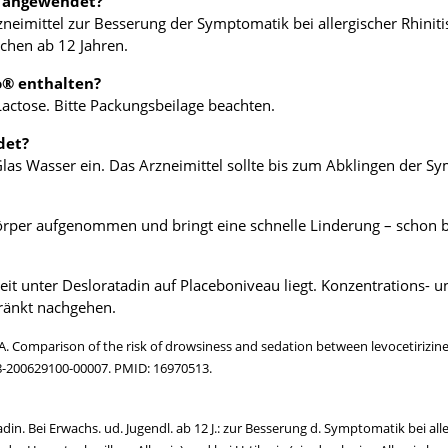
s angewendet?
rzneimittel zur Besserung der Symptomatik bei allergischer Rhini
ichen ab 12 Jahren.
o® enthalten?
 Lactose. Bitte Packungsbeilage beachten.
det?
Glas Wasser ein. Das Arzneimittel sollte bis zum Abklingen der
rper aufgenommen und bringt eine schnelle Linderung – schon b
gkeit unter Desloratadin auf Placeboniveau liegt. Konzentrations- u
hränkt nachgehen.
r SA. Comparison of the risk of drowsiness and sedation between levocetirizi
18-200629100-00007. PMID: 16970513.
in. Bei Erwachs. ud. Jugendl. ab 12 J.: zur Besserung d. Symptomatik bei alle