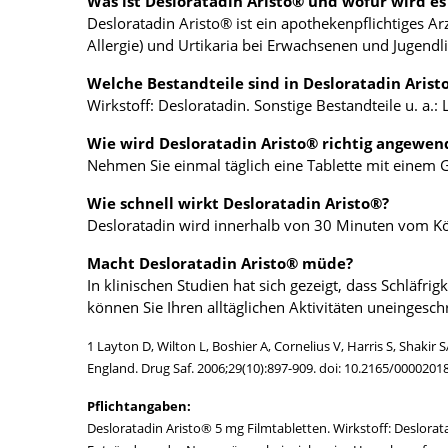
Was ist Desloratadin Aristo® und wofür wird e
Desloratadin Aristo® ist ein apothekenpflichtiges A
Allergie) und Urtikaria bei Erwachsenen und Jugendl
Welche Bestandteile sind in Desloratadin Arist
Wirkstoff: Desloratadin. Sonstige Bestandteile u. a.:
Wie wird Desloratadin Aristo® richtig angewen
Nehmen Sie einmal täglich eine Tablette mit einem 
Wie schnell wirkt Desloratadin Aristo®?
Desloratadin wird innerhalb von 30 Minuten vom Kö
Macht Desloratadin Aristo® müde?
In klinischen Studien hat sich gezeigt, dass Schläfri
können Sie Ihren alltäglichen Aktivitäten uneingesc
1 Layton D, Wilton L, Boshier A, Cornelius V, Harris S, Shaki
England. Drug Saf. 2006;29(10):897-909. doi: 10.2165/000020
Pflichtangaben:
Desloratadin Aristo® 5 mg Filmtabletten. Wirkstoff: Desloratad