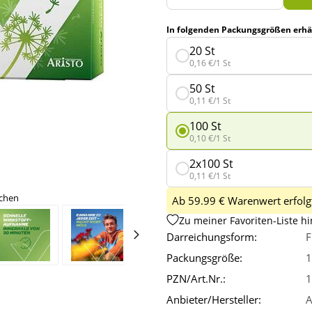
In folgenden Packungsgrößen erhäl
20 St
0,16 €/1 St
50 St
0,11 €/1 St
100 St
0,10 €/1 St
2x100 St
0,11 €/1 St
ichen
Ab 59.99 € Warenwert erfolgt
Zu meiner Favoriten-Liste h
Darreichungsform:
F
Packungsgröße:
1
PZN/Art.Nr.:
1
Anbieter/Hersteller:
A