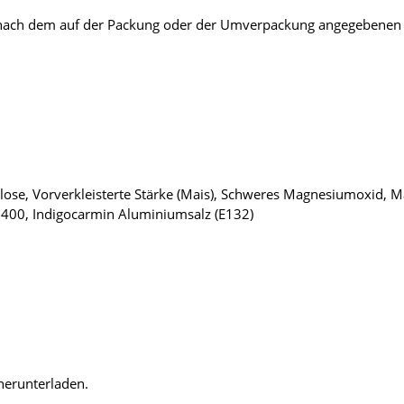
r nach dem auf der Packung oder der Umverpackung angegebenen V
lulose, Vorverkleisterte Stärke (Mais), Schweres Magnesiumoxid, Ma
l 400, Indigocarmin Aluminiumsalz (E132)
herunterladen.