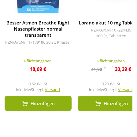
Besser Atmen Breathe Right
Lorano akut 10 mg Tablet
Nasenpflaster normal
PZN/Art.Nr.: 07224435
transparent
100 St, Tabletten
PZN/Art.Nr.: 17179196
30 St, Pflaster
Pflichtangaben
Pflichtangaben
2
MRP
18,69 €
20,29 €
41,90
0,62 €/1 St
0,20 €/1 St
inkl. MwSt. zzgl.
Versand
inkl. MwSt. zzgl.
Versand
Hinzufügen
Hinzufügen