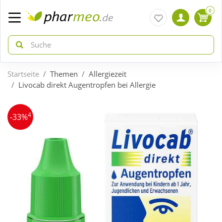
0
Startseite
Themen
Allergiezeit
zurück
zurück
Livocab direkt Augentropfen bei Allergie
ÜBERSICHT AKTIONEN
ÜBERSICHT KATEGORIEN
4
-33%
Aktuelle Coupons
Arzneimittel
Gratis dazu
Bio & Genuss
Neuheiten
Diabetes