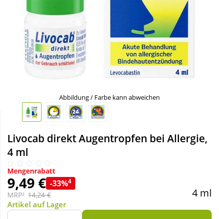
Sale
Körperpflege & Kosmetik
Schnäppchen
Liebe & Erotik
Sparsets
Mutter & Kind
Täglich gut versorgt
Nahrungsergänzung
Abbildung / Farbe kann abweichen
Natur & Homöopathie
Livocab direkt Augentropfen bei Allergie,
4 ml
Sanitätshaus
Mengenrabatt
9,49 €
4
-33%
Sport & Fitness
4 ml
MRP²
14,24 €
Artikel auf Lager
Tierbedarf