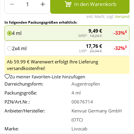
In den Warenkorb
Wellness
inkl. MwSt. zzgl.
Versand
In folgenden Packungsgrößen erhältlich:
9,49 €
4
-33%
4 ml
MRP²
14,24 €
17,76 €
3
-32%
2x4 ml
UVP¹
25,94 €
Ab 59.99 € Warenwert erfolgt Ihre Lieferung
versandkostenfrei!
Zu meiner Favoriten-Liste hinzufügen
Darreichungsform:
Augentropfen
Packungsgröße:
4 ml
PZN/Art.Nr.:
00676714
Anbieter/Hersteller:
Kenvue Germany GmbH
(OTC)
Marke:
Livocab