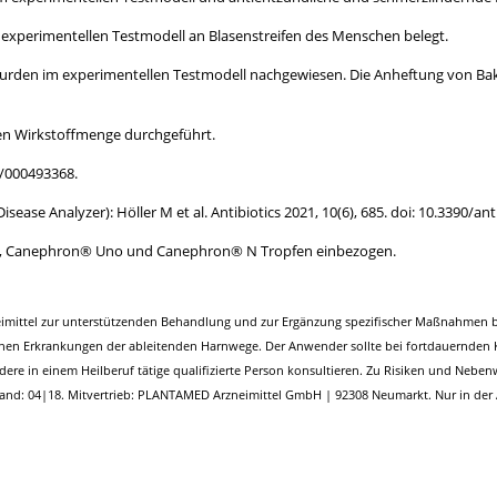
perimentellen Testmodell an Blasenstreifen des Menschen belegt.
en im experimentellen Testmodell nachgewiesen. Die Anheftung von Bakt
en Wirkstoffmenge durchgeführt.
9/000493368.
se Analyzer): Höller M et al. Antibiotics 2021, 10(6), 685. doi: 10.3390/an
s, Canephron® Uno und Canephron® N Tropfen einbezogen.
eimittel zur unterstützenden Behandlung und zur Ergänzung spezifischer Maßnahmen 
en Erkrankungen der ableitenden Harnwege. Der Anwender sollte bei fortdauernden K
e in einem Heilberuf tätige qualifizierte Person konsultieren. Zu Risiken und Nebenwi
tand: 04|18. Mitvertrieb: PLANTAMED Arzneimittel GmbH | 92308 Neumarkt. Nur in der 