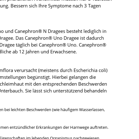
esung. Bessern sich Ihre Symptome nach 3 Tagen
no und Canephron® N Dragees besteht lediglich in
Dragee. Das Canephron® Uno Dragee ist dadurch
1 Dragee täglich bei Canephron® Uno. Canephron®
dliche ab 12 Jahren und Erwachsene.
flora verursacht (meistens durch Escherichia coli)
mstellungen begünstigt. Hierbei gelangen die
enschleimhaut mit den entsprechenden Beschwerden
erbauch. Sie lässt sich unterstützend behandeln
en bei leichten Beschwerden (wie häufigem Wasserlassen,
ahmen entzündlicher Erkrankungen der Harnwege auftreten.
 Eigenschaften im lebenden Organismus nachgewiesen.