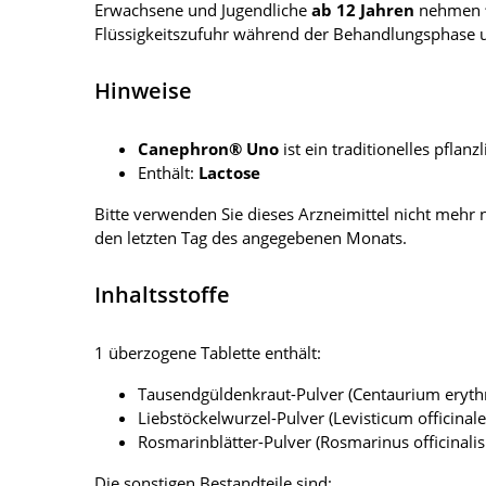
Erwachsene und Jugendliche
ab 12 Jahren
nehmen
Flüssigkeitszufuhr während der Behandlungsphase un
Hinweise
Canephron® Uno
ist ein traditionelles pflan
Enthält:
Lactose
Bitte verwenden Sie dieses Arzneimittel nicht meh
den letzten Tag des angegebenen Monats.
Inhaltsstoffe
1 überzogene Tablette enthält:
Tausendgüldenkraut-Pulver (Centaurium erythra
Liebstöckelwurzel-Pulver (Levisticum officinale
Rosmarinblätter-Pulver (Rosmarinus officinalis
Die sonstigen Bestandteile sind: