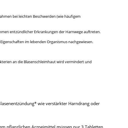
ßnahmen bei leichten Beschwerden (wie häufigem
ahmen entzündlicher Erkrankungen der Harnwege auftreten.
 Eigenschaften im lebenden Organismus nachgewiesen.
erien an die Blasenschleimhaut wird vermindert und
Blasenentzündung* wie verstärkter Harndrang oder
m pflanzlichen Arzneimittel müssen nur 3 Tabletten