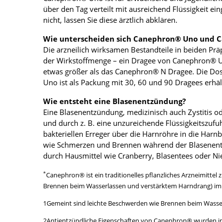
über den Tag verteilt mit ausreichend Flüssigkeit 
nicht, lassen Sie diese ärztlich abklären.
Wie unterscheiden sich Canephron® Uno und 
Die arzneilich wirksamen Bestandteile in beiden Pr
der Wirkstoffmenge – ein Dragee von Canephron® U
etwas größer als das Canephron® N Dragee. Die Dos
Uno ist als Packung mit 30, 60 und 90 Dragees erh
Wie entsteht eine Blasenentzündung?
Eine Blasenentzündung, medizinisch auch Zystitis od
und durch z. B. eine unzureichende Flüssigkeitszufu
bakteriellen Erreger über die Harnröhre in die Har
wie Schmerzen und Brennen während der Blasenentl
durch Hausmittel wie Cranberry, Blasentees oder Ni
*
Canephron® ist ein traditionelles pflanzliches Arzneimitt
Brennen beim Wasserlassen und verstärktem Harndrang) im
1Gemeint sind leichte Beschwerden wie Brennen beim Wasser
2Antientzündliche Eigenschaften von Canephron® wurden im