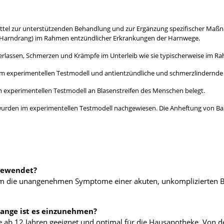
imittel zur unterstützenden Behandlung und zur Ergänzung spezifischer Ma
 Harndrang) im Rahmen entzündlicher Erkrankungen der Harnwege.
rlassen, Schmerzen und Krämpfe im Unterleib wie sie typischerweise im R
m experimentellen Testmodell und antientzündliche und schmerzlindernde
experimentellen Testmodell an Blasenstreifen des Menschen belegt.
den im experimentellen Testmodell nachgewiesen. Die Anheftung von Bakt
gewendet?
, um die unangenehmen Symptome einer akuten, unkomplizierten 
lange ist es einzunehmen?
 ab 12 Jahren geeignet und optimal für die Hausapotheke. Von de