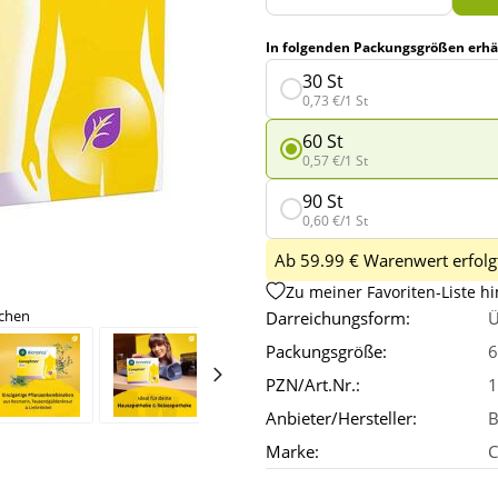
In folgenden Packungsgrößen erhäl
30 St
0,73 €/1 St
60 St
0,57 €/1 St
90 St
0,60 €/1 St
Ab 59.99 € Warenwert erfolgt
Zu meiner Favoriten-Liste h
ichen
Darreichungsform:
Ü
Packungsgröße:
6
PZN/Art.Nr.:
1
Anbieter/Hersteller:
B
Marke:
C