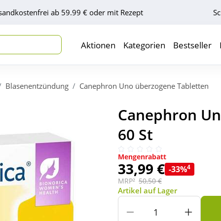
sandkostenfrei ab 59.99 € oder mit Rezept
Sc
Aktionen
Kategorien
Bestseller
Blasenentzündung
Canephron Uno überzogene Tabletten
Canephron Uno
60 St
Mengenrabatt
33,99 €
4
-33%
MRP²
50,50 €
Artikel auf Lager