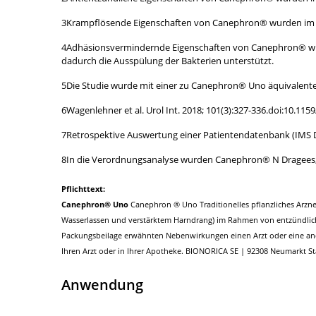
3Krampflösende Eigenschaften von Canephron® wurden im ex
4Adhäsionsvermindernde Eigenschaften von Canephron® wurd
dadurch die Ausspülung der Bakterien unterstützt.
5Die Studie wurde mit einer zu Canephron® Uno äquivalent
6Wagenlehner et al. Urol Int. 2018; 101(3):327-336.doi:10.115
7Retrospektive Auswertung einer Patientendatenbank (IMS Disea
8In die Verordnungsanalyse wurden Canephron® N Dragee
Pflichttext:
Canephron® Uno
Canephron ® Uno Traditionelles pflanzliches Arzn
Wasserlassen und verstärktem Harndrang) im Rahmen von entzündlich
Packungsbeilage erwähnten Nebenwirkungen einen Arzt oder eine ander
Ihren Arzt oder in Ihrer Apotheke. BIONORICA SE | 92308 Neumarkt S
Anwendung