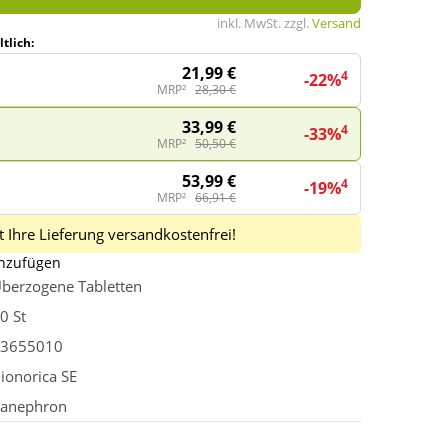
inkl. MwSt. zzgl.
Versand
tlich:
21,99 €
4
-22%
MRP²
28,30 €
33,99 €
4
-33%
MRP²
50,50 €
53,99 €
4
-19%
MRP²
66,91 €
 Ihre Lieferung versandkostenfrei!
inzufügen
berzogene Tabletten
0 St
3655010
ionorica SE
anephron