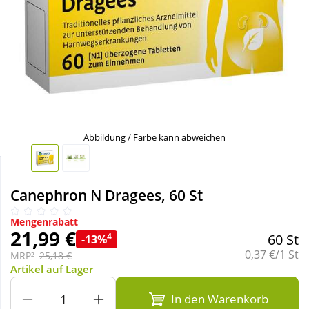
Sale
Körperpflege & Kosmetik
Schnäppchen
Liebe & Erotik
Sparsets
Mutter & Kind
Täglich gut versorgt
Nahrungsergänzung
Abbildung / Farbe kann abweichen
Natur & Homöopathie
Canephron N Dragees, 60 St
Sanitätshaus
Mengenrabatt
21,99 €
4
60 St
-13%
Grundpreis:
0,37 €/1 St
MRP²
25,18 €
Sport & Fitness
Artikel auf Lager
In den Warenkorb
Tierbedarf