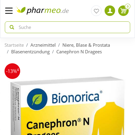
0
Startseite
Arzneimittel
Niere, Blase & Prostata
zurück
zurück
Blasenentzündung
Canephron N Dragees
ÜBERSICHT AKTIONEN
ÜBERSICHT KATEGORIEN
4
-13%
Aktuelle Coupons
Arzneimittel
Gratis dazu
Bio & Genuss
Neuheiten
Diabetes