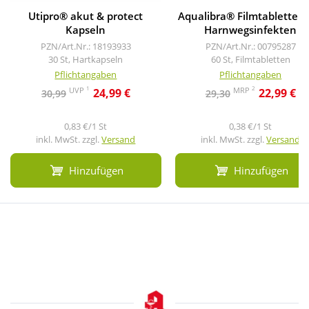
Utipro® akut & protect
Aqualibra® Filmtabletten 
Kapseln
Harnwegsinfekten
PZN/Art.Nr.: 18193933
PZN/Art.Nr.: 00795287
30 St, Hartkapseln
60 St, Filmtabletten
Pflichtangaben
Pflichtangaben
1
2
UVP
MRP
24,99 €
22,99 €
30,99
29,30
0,83 €/1 St
0,38 €/1 St
inkl. MwSt. zzgl.
Versand
inkl. MwSt. zzgl.
Versand
Hinzufügen
Hinzufügen