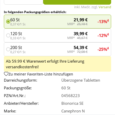
inkl. MwSt. zzgl.
Versand
In folgenden Packungsgrößen erhältlich:
Wellness
21,99 €
60 St
4
-13%
MRP²
25,18 €
0,37 €/1 St
39,99 €
120 St
4
-12%
MRP²
45,67 €
0,33 €/1 St
54,39 €
200 St
4
-25%
MRP²
72,08 €
0,27 €/1 St
Ab 59.99 € Warenwert erfolgt Ihre Lieferung
versandkostenfrei!
Zu meiner Favoriten-Liste hinzufügen
Darreichungsform:
Überzogene Tabletten
Packungsgröße:
60 St
PZN/Art.Nr.:
04568223
Anbieter/Hersteller:
Bionorica SE
Marke:
Canephron N