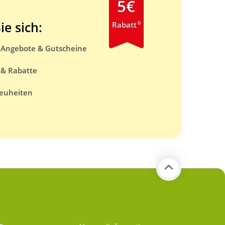
5€
6
ie sich:
Rabatt
e Angebote & Gutscheine
 & Rabatte
euheiten