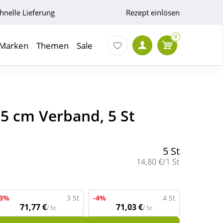
hnelle Lieferung
Rezept einlösen
0
Marken
Themen
Sale
5 cm Verband, 5 St
5 St
Grundpreis:
14,80 €/1 St
-3%
3 St
-4%
4 St
71,77 €
71,03 €
/ St
/ St