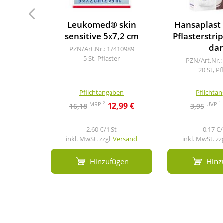
Leukomed® skin
Hansaplast 
sensitive 5x7,2 cm
Pflasterstri
dar
PZN/Art.Nr.: 17410989
5 St, Pflaster
PZN/Art.Nr.:
20 St, Pf
Pflichtangaben
Pflichta
2
1
MRP
UVP
12,99 €
16,18
3,95
2,60 €/1 St
0,17 €/
inkl. MwSt. zzgl.
Versand
inkl. MwSt. zz
Hinzufügen
Hinz