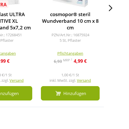
TRA
-20 %
E
32
last ULTRA
cosmopor® steril
Hans
ITIVE XL
Wundverband 10 cm x 8
PR
and 5x7,2 cm
cm
Wundv
Nr.: 17268451
PZN/Art.Nr.: 16875924
 Pflaster
5 St, Pflaster
PZN/A
5
htangaben
Pflichtangaben
Pf
2
MRP
,99 €
4,99 €
6,93
8,4
0 €/1 St
1,00 €/1 St
 zzgl.
Versand
inkl. MwSt. zzgl.
Versand
inkl. M
inzufügen
Hinzufügen