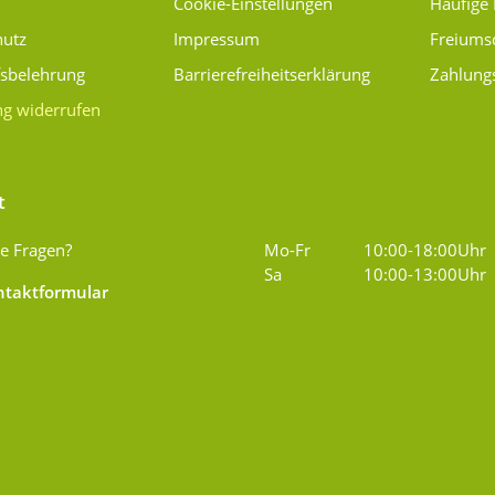
Cookie-Einstellungen
Häufige
hutz
Impressum
Freiums
fsbelehrung
Barrierefreiheitserklärung
Zahlung
ng widerrufen
t
e Fragen?
Mo-Fr
10:00-18:00Uhr
Sa
10:00-13:00Uhr
taktformular