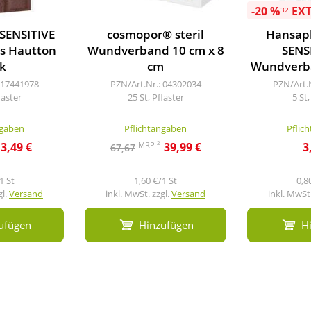
-20 %
EX
32
SENSITIVE
cosmopor® steril
Hansap
ps Hautton
Wundverband 10 cm x 8
SENS
k
cm
Wundverb
 17441978
PZN/Art.Nr.: 04302034
PZN/Art.
laster
25 St, Pflaster
5 St,
ngaben
Pflichtangaben
Pflic
2
MRP
3,49 €
39,99 €
3
67,67
1 St
1,60 €/1 St
0,8
gl.
Versand
inkl. MwSt. zzgl.
Versand
inkl. MwSt.
ufügen
Hinzufügen
H