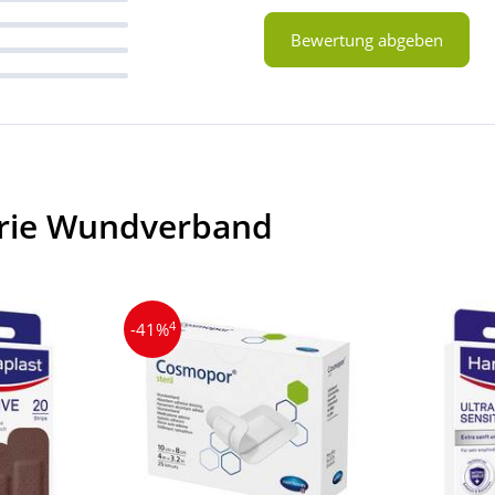
Bewertung abgeben
orie Wundverband
4
-41%