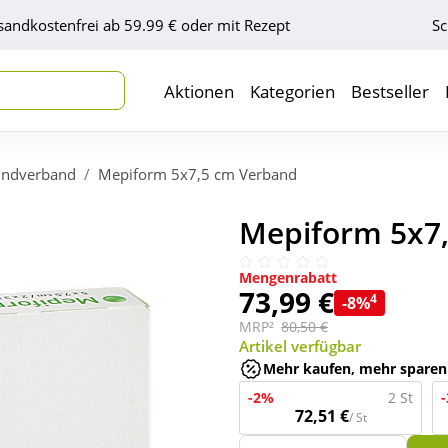
sandkostenfrei ab 59.99 € oder mit Rezept
Sc
Aktionen
Kategorien
Bestseller
ndverband
Mepiform 5x7,5 cm Verband
Mepiform 5x7,
Mengenrabatt
73,99 €
4
-8%
MRP²
80,50 €
Artikel verfügbar
Mehr kaufen, mehr sparen
-2%
2 St
72,51 €
/ St