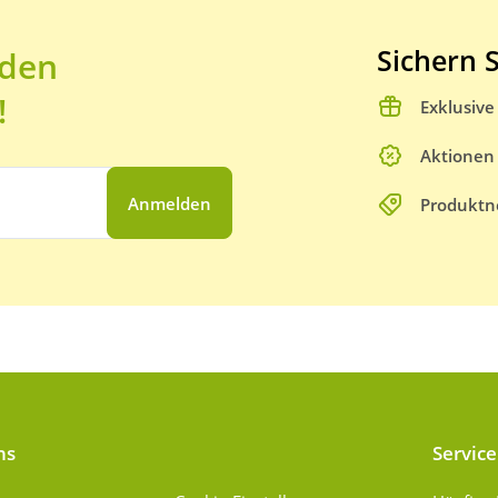
Sichern S
 den
!
Exklusiv
Aktionen
Anmelden
Produktn
ns
Service