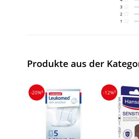
3
2
1
Produkte aus der Kateg
4
3
-20%
-12%