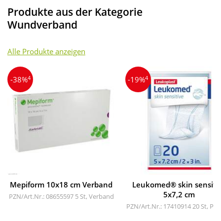
Produkte aus der Kategorie
Wundverband
Alle Produkte anzeigen
4
4
-38%
-19%
Mepiform 10x18 cm Verband
Leukomed® skin sensiti
5x7,2 cm
PZN/Art.Nr.: 08655597
5 St, Verband
PZN/Art.Nr.: 17410914
20 St, Pfl