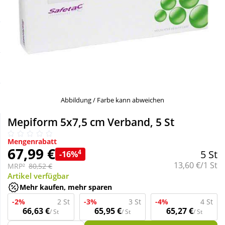
Sale
Körperpflege & Kosmetik
Schnäppchen
Liebe & Erotik
Sparsets
Mutter & Kind
Täglich gut versorgt
Nahrungsergänzung
Abbildung / Farbe kann abweichen
Mepiform 5x7,5 cm Verband, 5 St
Natur & Homöopathie
Mengenrabatt
67,99 €
4
5 St
-16%
Sanitätshaus
Grundpreis:
13,60 €/1 St
MRP²
80,52 €
Artikel verfügbar
Mehr kaufen, mehr sparen
Sport & Fitness
-2%
2 St
-3%
3 St
-4%
4 St
66,63 €
65,95 €
65,27 €
/ St
/ St
/ St
Tierbedarf