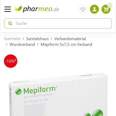
0
Startseite
Sanitätshaus
Verbandsmaterial
zurück
zurück
Wundverband
Mepiform 5x7,5 cm Verband
ÜBERSICHT AKTIONEN
ÜBERSICHT KATEGORIEN
4
-16%
Aktuelle Coupons
Arzneimittel
Gratis dazu
Bio & Genuss
Neuheiten
Diabetes