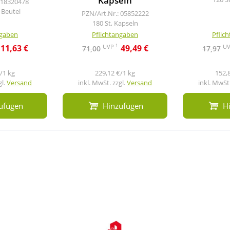
Kapseln
 18320478
 Beutel
PZN/Art.Nr.: 05852222
180 St, Kapseln
ngaben
Pflichtangaben
Pflic
1
UVP
U
11,63 €
49,49 €
71,00
17,97
/1 kg
229,12 €/1 kg
152,
gl.
Versand
inkl. MwSt. zzgl.
Versand
inkl. MwSt.
ufügen
Hinzufügen
H