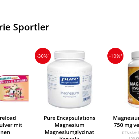
ie Sportler
3
3
-30%
-10%
 reload
Pure Encapsulations
Magnesium
ulver mit
Magnesium
750 mg v
inen
Magnesiumglycinat
PZN/Art.
120 S