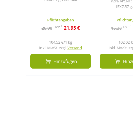
PZN/Art.Nr.:
15X7.57 g,
Pflichtangaben
Pflichta
1
1
UVP
UVP
21,95 €
26,90
15,38
104,52 €/1 kg
102,02 €
inkl. MwSt. zzgl.
Versand
inkl. MwSt. zz
Hinzufügen
Hinz