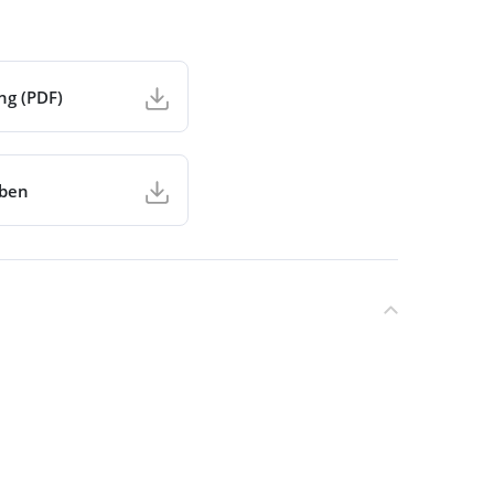
ng (PDF)
aben