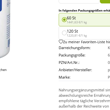
In folgenden Packungsgrößen erhäl
60 St
1441,63 €/1 kg
120 St
1220,81 €/1 kg
Zu meiner Favoriten-Liste h
Darreichungsform:
K
Packungsgröße:
6
PZN/Art.Nr.:
0
Anbieter/Hersteller:
p
ichen
Marke:
P
Nahrungsergänzungsmittel sin
abwechslungsreiche Ernährun
empfohlene tägliche Verzehrm
außerhalb der Reichweite von 