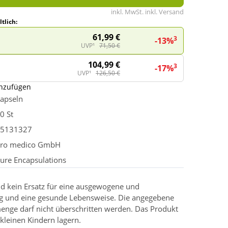
inkl. MwSt. inkl. Versand
tlich:
61,99 €
3
-13%
UVP¹
71,50 €
104,99 €
3
-17%
UVP¹
126,50 €
inzufügen
apseln
0 St
5131327
ro medico GmbH
ure Encapsulations
d kein Ersatz für eine ausgewogene und
g und eine gesunde Lebensweise. Die angegebene
enge darf nicht überschritten werden. Das Produkt
kleinen Kindern lagern.