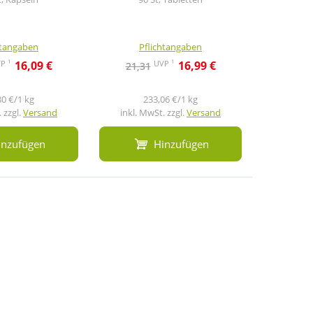
htangaben
Pflichtangaben
Pf
1
1
VP
UVP
16,09 €
16,99 €
21,31
22,8
80 €/1 kg
233,06 €/1 kg
 zzgl.
Versand
inkl. MwSt. zzgl.
Versand
inkl. M
inzufügen
Hinzufügen