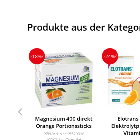
Produkte aus der Kategor
3
3
-18%
-24%
Magnesium 400 direkt
Elotrans
Orange Portionssticks
Elektrolytp
Vitam
PZN/Art.Nr.: 15529918
100X2.1 g, Granulat