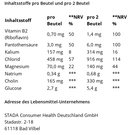
Inhaltsstoffe pro Beutel und pro 2 Beutel
pro
**NRV
pro 2
**NRV
Inhaltsstoff
Beutel
%
Beutel
%
Vitamin B2
0,70 mg
50
1,4 mg
100
(Riboflavin)
Pantothensäure
3,0 mg
50
6,0 mg
100
Kalium
157 mg
8
314 mg
16
Chlorid
458 mg
57
916 mg
114
Magnesium
70,0 mg
22
140 mg
44
Natrium
0,34 g
***
0,68 g
***
Cholin
165 mg
***
330 mg
***
Glucose
2,7 g
***
5,4 g
***
Adresse des Lebensmittel-Unternehmens
STADA Consumer Health Deutschland GmbH
Stadastr. 2-18
61118 Bad Vilbel