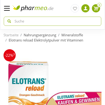
0
Startseite
Nahrungsergänzung
Mineralstoffe
zurück
zurück
Elotrans reload Elektrolytpulver mit Vitaminen
ÜBERSICHT AKTIONEN
ÜBERSICHT KATEGORIEN
3
-22%
Aktuelle Coupons
Arzneimittel
Gratis dazu
Bio & Genuss
Neuheiten
Diabetes