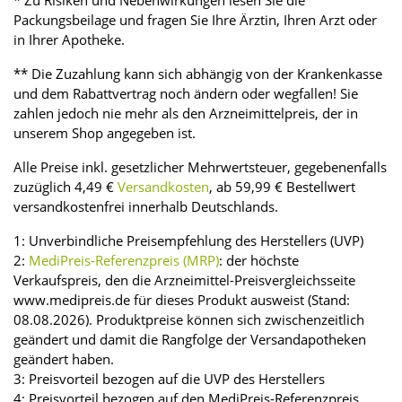
* Zu Risiken und Nebenwirkungen lesen Sie die
Packungsbeilage und fragen Sie Ihre Ärztin, Ihren Arzt oder
in Ihrer Apotheke.
** Die Zuzahlung kann sich abhängig von der Krankenkasse
und dem Rabattvertrag noch ändern oder wegfallen! Sie
zahlen jedoch nie mehr als den Arzneimittelpreis, der in
unserem Shop angegeben ist.
Alle Preise inkl. gesetzlicher Mehrwertsteuer, gegebenenfalls
zuzüglich 4,49 €
Versandkosten
, ab 59,99 € Bestellwert
versandkostenfrei innerhalb Deutschlands.
1: Unverbindliche Preisempfehlung des Herstellers (UVP)
2:
MediPreis-Referenzpreis (MRP)
: der höchste
Verkaufspreis, den die Arzneimittel-Preisvergleichsseite
www.medipreis.de für dieses Produkt ausweist (Stand:
08.08.2026). Produktpreise können sich zwischenzeitlich
geändert und damit die Rangfolge der Versandapotheken
geändert haben.
3: Preisvorteil bezogen auf die UVP des Herstellers
4: Preisvorteil bezogen auf den MediPreis-Referenzpreis