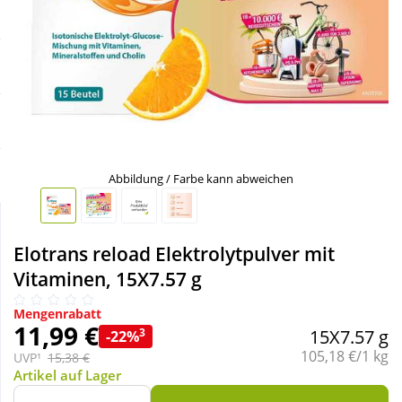
Sale
Körperpflege & Kosmetik
Schnäppchen
Liebe & Erotik
Sparsets
Mutter & Kind
Täglich gut versorgt
Nahrungsergänzung
Abbildung / Farbe kann abweichen
Natur & Homöopathie
Elotrans reload Elektrolytpulver mit
Vitaminen, 15X7.57 g
Sanitätshaus
Mengenrabatt
11,99 €
3
15X7.57 g
-22%
Sport & Fitness
Grundpreis:
105,18 €/1 kg
UVP¹
15,38 €
Artikel auf Lager
Tierbedarf