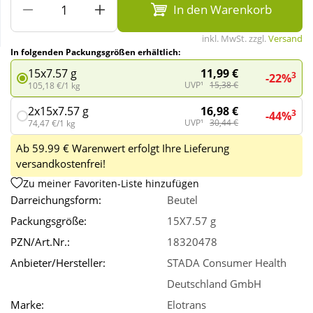
In den Warenkorb
Wellness
inkl. MwSt. zzgl.
Versand
In folgenden Packungsgrößen erhältlich:
11,99 €
15x7.57 g
3
-22%
UVP¹
15,38 €
105,18 €/1 kg
16,98 €
2x15x7.57 g
3
-44%
UVP¹
30,44 €
74,47 €/1 kg
Ab 59.99 € Warenwert erfolgt Ihre Lieferung
versandkostenfrei!
Zu meiner Favoriten-Liste hinzufügen
Darreichungsform:
Beutel
Packungsgröße:
15X7.57 g
PZN/Art.Nr.:
18320478
Anbieter/Hersteller:
STADA Consumer Health
Deutschland GmbH
Marke:
Elotrans