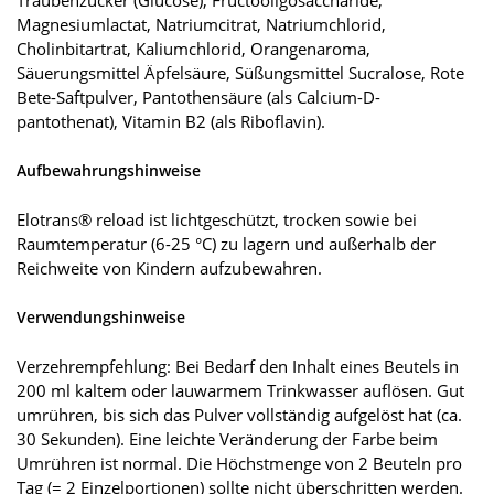
Traubenzucker (Glucose), Fructooligosaccharide,
Magnesiumlactat, Natriumcitrat, Natriumchlorid,
Cholinbitartrat, Kaliumchlorid, Orangenaroma,
Säuerungsmittel Äpfelsäure, Süßungsmittel Sucralose, Rote
Bete-Saftpulver, Pantothensäure (als Calcium-D-
pantothenat), Vitamin B2 (als Riboflavin).
Aufbewahrungshinweise
Elotrans® reload ist lichtgeschützt, trocken sowie bei
Raumtemperatur (6-25 °C) zu lagern und außerhalb der
Reichweite von Kindern aufzubewahren.
Verwendungshinweise
Verzehrempfehlung: Bei Bedarf den Inhalt eines Beutels in
200 ml kaltem oder lauwarmem Trinkwasser auflösen. Gut
umrühren, bis sich das Pulver vollständig aufgelöst hat (ca.
30 Sekunden). Eine leichte Veränderung der Farbe beim
Umrühren ist normal. Die Höchstmenge von 2 Beuteln pro
Tag (= 2 Einzelportionen) sollte nicht überschritten werden.