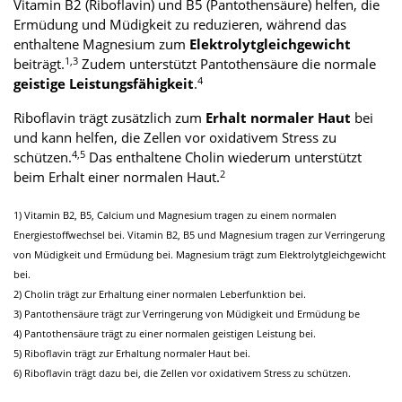
Vitamin B2 (Riboflavin) und B5 (Pantothensäure) helfen, die
Ermüdung und Müdigkeit zu reduzieren, während das
enthaltene Magnesium zum
Elektrolytgleichgewicht
1,3
beiträgt.
Zudem unterstützt Pantothensäure die normale
4
geistige Leistungsfähigkeit
.
Riboflavin trägt zusätzlich zum
Erhalt normaler Haut
bei
und kann helfen, die Zellen vor oxidativem Stress zu
4,5
schützen.
Das enthaltene Cholin wiederum unterstützt
2
beim Erhalt einer normalen Haut.
1) Vitamin B2, B5, Calcium und Magnesium tragen zu einem normalen
Energiestoffwechsel bei. Vitamin B2, B5 und Magnesium tragen zur Verringerung
von Müdigkeit und Ermüdung bei. Magnesium trägt zum Elektrolytgleichgewicht
bei.
2) Cholin trägt zur Erhaltung einer normalen Leberfunktion bei.
3) Pantothensäure trägt zur Verringerung von Müdigkeit und Ermüdung be
4) Pantothensäure trägt zu einer normalen geistigen Leistung bei.
5) Riboflavin trägt zur Erhaltung normaler Haut bei.
6) Riboflavin trägt dazu bei, die Zellen vor oxidativem Stress zu schützen.